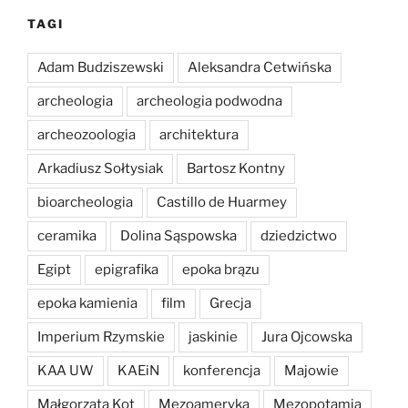
TAGI
Adam Budziszewski
Aleksandra Cetwińska
archeologia
archeologia podwodna
archeozoologia
architektura
Arkadiusz Sołtysiak
Bartosz Kontny
bioarcheologia
Castillo de Huarmey
ceramika
Dolina Sąspowska
dziedzictwo
Egipt
epigrafika
epoka brązu
epoka kamienia
film
Grecja
Imperium Rzymskie
jaskinie
Jura Ojcowska
KAA UW
KAEiN
konferencja
Majowie
Małgorzata Kot
Mezoameryka
Mezopotamia