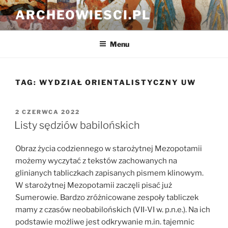
Przejdź
ARCHEOWIESCI.PL
do
treści
Menu
TAG:
WYDZIAŁ ORIENTALISTYCZNY UW
OPUBLIKOWANE
2 CZERWCA 2022
W
Listy sędziów babilońskich
Obraz życia codziennego w starożytnej Mezopotamii
możemy wyczytać z tekstów zachowanych na
glinianych tabliczkach zapisanych pismem klinowym.
W starożytnej Mezopotamii zaczęli pisać już
Sumerowie. Bardzo zróżnicowane zespoły tabliczek
mamy z czasów neobabilońskich (VII-VI w. p.n.e.). Na ich
podstawie możliwe jest odkrywanie m.in. tajemnic