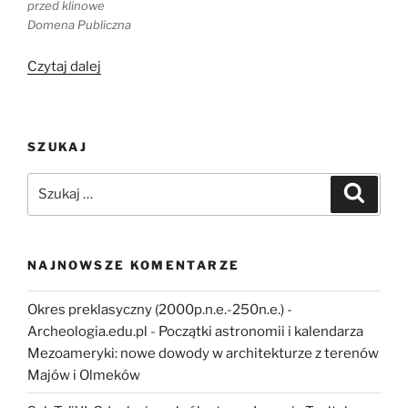
przed klinowe
Domena Publiczna
„Listy
Czytaj dalej
sędziów
babilońskich”
SZUKAJ
Szukaj:
Szukaj
NAJNOWSZE KOMENTARZE
Okres preklasyczny (2000p.n.e.-250n.e.) -
Archeologia.edu.pl
-
Początki astronomii i kalendarza
Mezoameryki: nowe dowody w architekturze z terenów
Majów i Olmeków