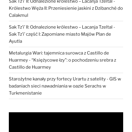
Sak Tz’i’ II: Odnalezione królestwo – Lacanja Tzeltal
-
Królestwo Węża II: Przeniesienie jaskini z Dzibanché do
Calakmul
Sak Tz’i’ II: Odnalezione królestwo – Lacanja Tzeltal
-
Sak Tz’i’ część I: Zapomiane miasto Majów Plan de
Ayutla
Metalurgia Wari: tajemnica surowca z Castillo de
Huarmey
-
“Księżycowe łzy”: o pochodzeniu srebra z
Castillo de Huarmey
Starożytne kanały przy fortecy Urartu z satelity
-
GIS w
badaniach sieci nawadniania w oazie Serachs w
Turkmenistanie