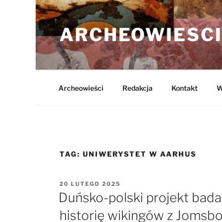
Przejdź
do
ARCHEOWIESCI
treści
Archeowieści
Redakcja
Kontakt
W
TAG:
UNIWERYSTET W AARHUS
OPUBLIKOWANE
20 LUTEGO 2025
W
Duńsko-polski projekt bad
historię wikingów z Jomsb