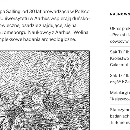
rupa Salling, od 30 lat prowadząca w Polsce
NAJNOWS
Uniwersytetu w Aarhus
wspierają duńsko-
wiecznej osadzie znajdującej się na
Okres prek
m Jomsborgu
. Naukowcy z Aarhus i Wolina
-
Początki 
pleksowe badania archeologiczne.
dowody w 
Sak Tz’i’ I
Królestwo 
Calakmul
Sak Tz’i’ I
część I: Z
Metalurgia
“Księżycow
Starożytne 
badaniach 
Turkmenis