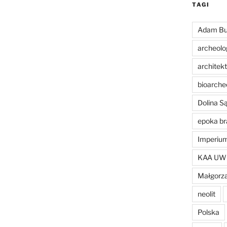
TAGI
Adam Bu
archeolo
architek
bioarche
Dolina 
epoka br
Imperiu
KAA UW
Małgorza
neolit
Polska