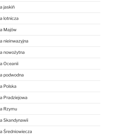
a jaskiń
a lotnicza
ia Majów
a nieinwazyjna
ia nowożytna
a Oceanii
ia podwodna
a Polska
a Pradziejowa
ia Rzymu
ia Skandynawii
ia Średniowiecza