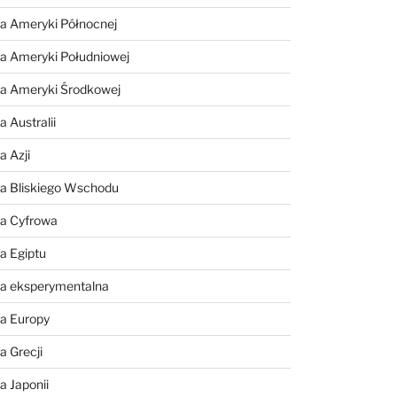
a Ameryki Północnej
a Ameryki Południowej
ia Ameryki Środkowej
 Australii
a Azji
ia Bliskiego Wschodu
ia Cyfrowa
a Egiptu
ia eksperymentalna
ia Europy
a Grecji
a Japonii