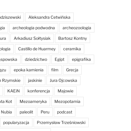
dziszewski
Aleksandra Cetwińska
gia
archeologia podwodna
archeozoologia
tura
Arkadiusz Sołtysiak
Bartosz Kontny
ologia
Castillo de Huarmey
ceramika
Sąspowska
dziedzictwo
Egipt
epigrafika
ązu
epoka kamienia
film
Grecja
m Rzymskie
jaskinie
Jura Ojcowska
KAEiN
konferencja
Majowie
ta Kot
Mezoameryka
Mezopotamia
Nubia
paleolit
Peru
podcast
popularyzacja
Przemysław Trześniowski