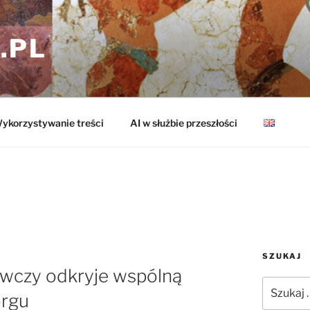
.PL
ykorzystywanie treści
AI w służbie przeszłości
SZUKAJ
awczy odkryje wspólną
Szukaj:
orgu