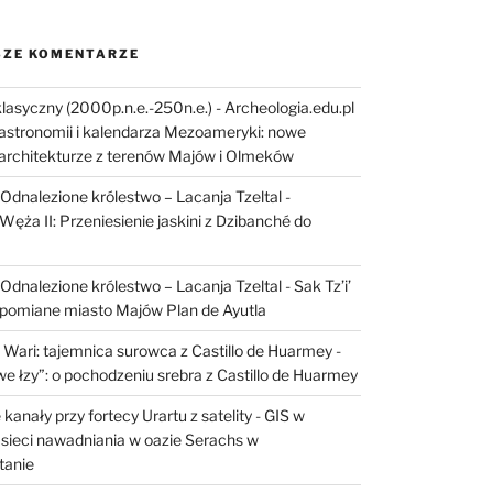
ZE KOMENTARZE
lasyczny (2000p.n.e.-250n.e.) - Archeologia.edu.pl
astronomii i kalendarza Mezoameryki: nowe
architekturze z terenów Majów i Olmeków
I: Odnalezione królestwo – Lacanja Tzeltal
-
Węża II: Przeniesienie jaskini z Dzibanché do
I: Odnalezione królestwo – Lacanja Tzeltal
-
Sak Tz’i’
apomiane miasto Majów Plan de Ayutla
 Wari: tajemnica surowca z Castillo de Huarmey
-
e łzy”: o pochodzeniu srebra z Castillo de Huarmey
kanały przy fortecy Urartu z satelity
-
GIS w
sieci nawadniania w oazie Serachs w
tanie