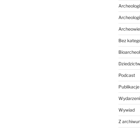
Archeolog
Archeolog
Archeowie
Bez katego
Bioarcheol
Dziedzictw
Podcast
Publikacje
Wydarzeni
Wywiad
Z archiwu