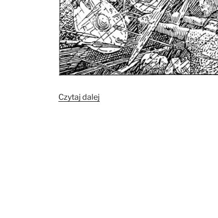
„Duńsko-
Czytaj dalej
polski
projekt
badawczy
odkryje
wspólną
historię
wikingów
z
Jomsborgu”