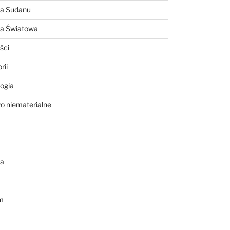
ia Sudanu
ia Światowa
ści
rii
ogia
o niematerialne
a
m