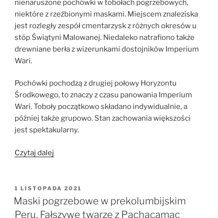
nienaruszone pochówki w tobołach pogrzebowych,
niektóre z rzeźbionymi maskami.
Miejscem znaleziska
jest rozległy zespół cmentarzysk z różnych okresów u
stóp Świątyni Malowanej. Niedaleko natrafiono także
drewniane berła z wizerunkami dostojników Imperium
Wari.
Pochówki pochodzą z drugiej połowy Horyzontu
Środkowego, to znaczy z czasu panowania Imperium
Wari.
Toboły początkowo składano indywidualnie
, a
później także grupowo. Stan zachowania większości
jest spektakularny.
„73
Czytaj dalej
nienaruszone
pochówki
z
OPUBLIKOWANE
1 LISTOPADA 2021
W
rzeźbionymi
Maski pogrzebowe w prekolumbijskim
maskami
Peru. Fałszywe twarze z Pachacamac