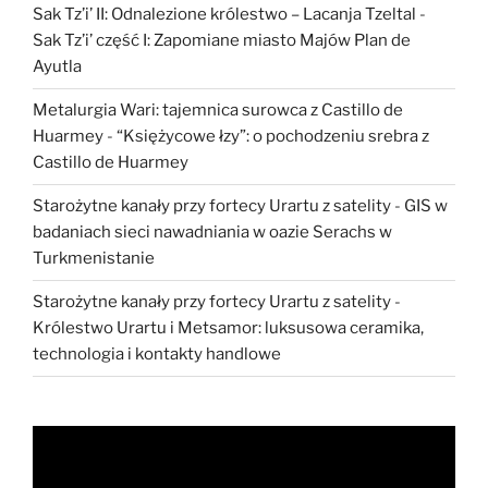
Sak Tz’i’ II: Odnalezione królestwo – Lacanja Tzeltal
-
Sak Tz’i’ część I: Zapomiane miasto Majów Plan de
Ayutla
Metalurgia Wari: tajemnica surowca z Castillo de
Huarmey
-
“Księżycowe łzy”: o pochodzeniu srebra z
Castillo de Huarmey
Starożytne kanały przy fortecy Urartu z satelity
-
GIS w
badaniach sieci nawadniania w oazie Serachs w
Turkmenistanie
Starożytne kanały przy fortecy Urartu z satelity
-
Królestwo Urartu i Metsamor: luksusowa ceramika,
technologia i kontakty handlowe