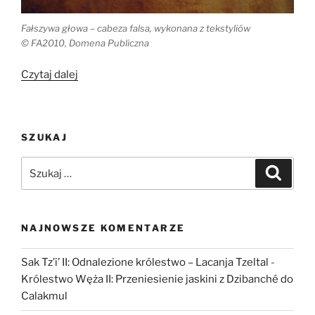
Fałszywa głowa – cabeza falsa, wykonana z tekstyliów
© FA2010, Domena Publiczna
„Maski
Czytaj dalej
pogrzebowe
w
prekolumbijskim
SZUKAJ
Peru.
Fałszywe
Szukaj:
Szukaj
twarze
z
Pachacamac”
NAJNOWSZE KOMENTARZE
Sak Tz’i’ II: Odnalezione królestwo – Lacanja Tzeltal
-
Królestwo Węża II: Przeniesienie jaskini z Dzibanché do
Calakmul