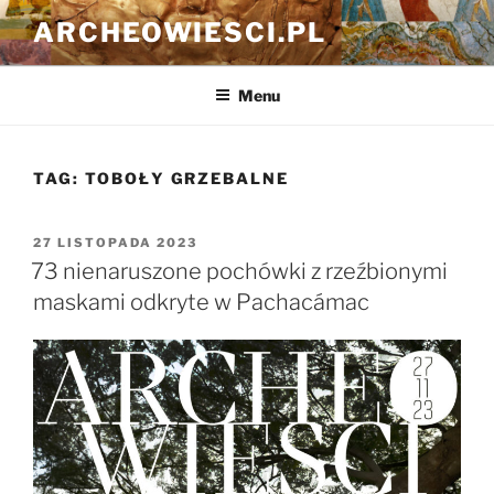
Przejdź
ARCHEOWIESCI.PL
do
treści
Menu
TAG:
TOBOŁY GRZEBALNE
OPUBLIKOWANE
27 LISTOPADA 2023
W
73 nienaruszone pochówki z rzeźbionymi
maskami odkryte w Pachacámac