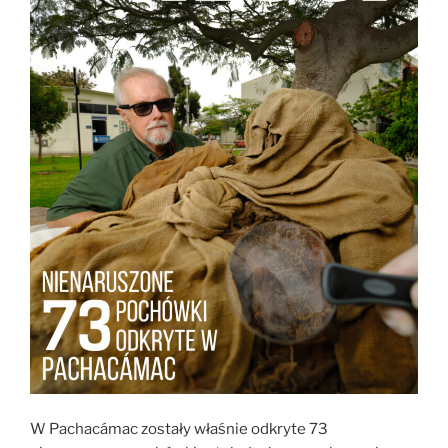
W Pachacámac zostały właśnie odkryte 73