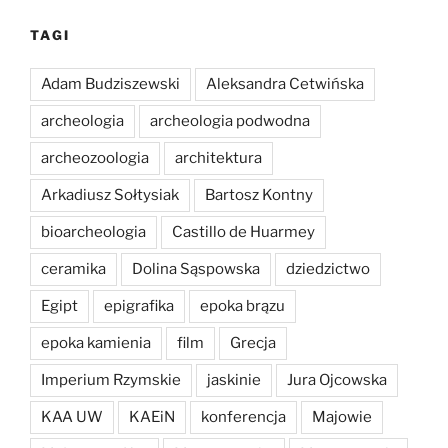
TAGI
Adam Budziszewski
Aleksandra Cetwińska
archeologia
archeologia podwodna
archeozoologia
architektura
Arkadiusz Sołtysiak
Bartosz Kontny
bioarcheologia
Castillo de Huarmey
ceramika
Dolina Sąspowska
dziedzictwo
Egipt
epigrafika
epoka brązu
epoka kamienia
film
Grecja
Imperium Rzymskie
jaskinie
Jura Ojcowska
KAA UW
KAEiN
konferencja
Majowie