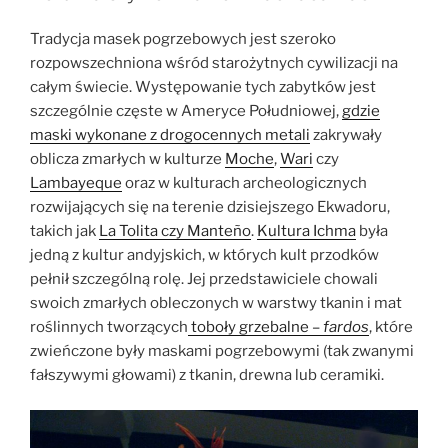
odkryte
w
Tradycja masek pogrzebowych jest szeroko
Pachacámac”
rozpowszechniona wśród starożytnych cywilizacji na
całym świecie. Występowanie tych zabytków jest
szczególnie częste w Ameryce Południowej,
gdzie
maski wykonane z drogocennych metali
zakrywały
oblicza zmarłych w kulturze
Moche
,
Wari
czy
Lambayeque
oraz w kulturach archeologicznych
rozwijających się na terenie dzisiejszego Ekwadoru,
takich jak
La Tolita czy Manteño
.
Kultura Ichma
była
jedną z kultur andyjskich, w których kult przodków
pełnił szczególną rolę. Jej przedstawiciele chowali
swoich zmarłych obleczonych w warstwy tkanin i mat
roślinnych tworzących
toboły grzebalne –
fardos
, które
zwieńczone były maskami pogrzebowymi (tak zwanymi
fałszywymi głowami) z tkanin, drewna lub ceramiki.