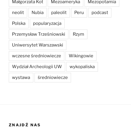
Małgorzata Kot
Mezoameryka
Mezopotamia
neolit
Nubia
paleolit
Peru
podcast
Polska
popularyzacja
Przemysław Trześniowski
Rzym
Uniwersytet Warszawski
wczesne średniowiecze
Wikingowie
Wydział Archeologii UW
wykopaliska
wystawa
średniowiecze
ZNAJDŹ NAS