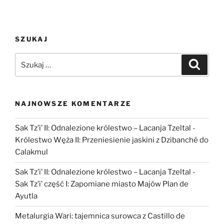
kotów,
pierwsi
ludzie
SZUKAJ
i
instrukcja
Szukaj:
Szukaj
obsługi
krzemienia.
Archeolodzy
o
NAJNOWSZE KOMENTARZE
kulisach
pracy
Sak Tz’i’ II: Odnalezione królestwo – Lacanja Tzeltal
-
w
Królestwo Węża II: Przeniesienie jaskini z Dzibanché do
„Tygodniku
Calakmul
Powszechnym””
Sak Tz’i’ II: Odnalezione królestwo – Lacanja Tzeltal
-
Sak Tz’i’ część I: Zapomiane miasto Majów Plan de
Ayutla
Metalurgia Wari: tajemnica surowca z Castillo de