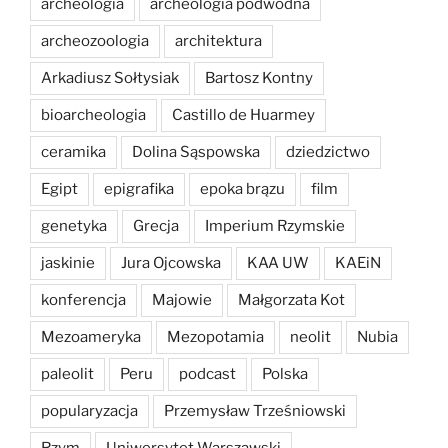
archeologia
archeologia podwodna
archeozoologia
architektura
Arkadiusz Sołtysiak
Bartosz Kontny
bioarcheologia
Castillo de Huarmey
ceramika
Dolina Sąspowska
dziedzictwo
Egipt
epigrafika
epoka brązu
film
genetyka
Grecja
Imperium Rzymskie
jaskinie
Jura Ojcowska
KAA UW
KAEiN
konferencja
Majowie
Małgorzata Kot
Mezoameryka
Mezopotamia
neolit
Nubia
paleolit
Peru
podcast
Polska
popularyzacja
Przemysław Trześniowski
Rzym
Uniwersytet Warszawski