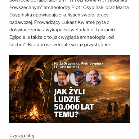
Powszechnym” archeolodzy
Piotr Osypiński
oraz
Marta
Osypińska
opowiadają o kulisach swojej pracy
badawczej. Prowadzący
Łukasz Kwiatek
pyta o
doświadczenia z wykopalisk w Sudanie, Tanzanii i
Egipcie, a także o to, jak wygląda archeologia „od
kuchni”. Bez uproszczeń, ale wciąż przystępnie.
„Pochówki
Czytaj dalej