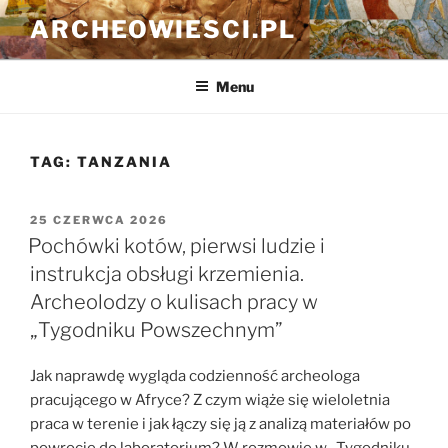
Przejdź
ARCHEOWIESCI.PL
do
treści
Menu
TAG:
TANZANIA
OPUBLIKOWANE
25 CZERWCA 2026
W
Pochówki kotów, pierwsi ludzie i
instrukcja obsługi krzemienia.
Archeolodzy o kulisach pracy w
„Tygodniku Powszechnym”
Jak naprawdę wygląda codzienność archeologa
pracującego w Afryce? Z czym wiąże się wieloletnia
praca w terenie i jak łączy się ją z analizą materiałów po
powrocie do laboratorium? W rozmowie w „Tygodniku