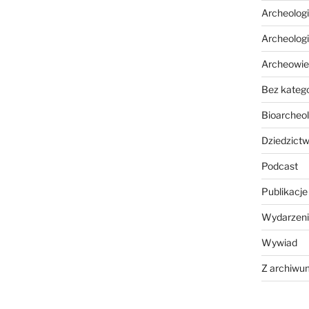
Archeolog
Archeolog
Archeowie
Bez katego
Bioarcheol
Dziedzictw
Podcast
Publikacje
Wydarzeni
Wywiad
Z archiwu