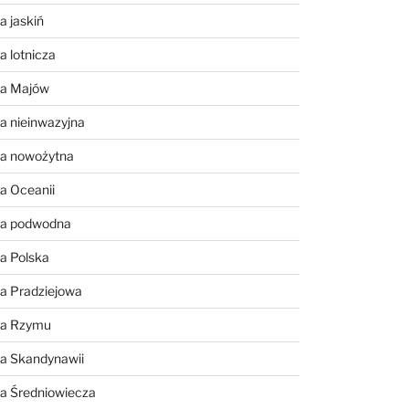
a jaskiń
a lotnicza
ia Majów
a nieinwazyjna
ia nowożytna
a Oceanii
ia podwodna
a Polska
a Pradziejowa
ia Rzymu
ia Skandynawii
ia Średniowiecza