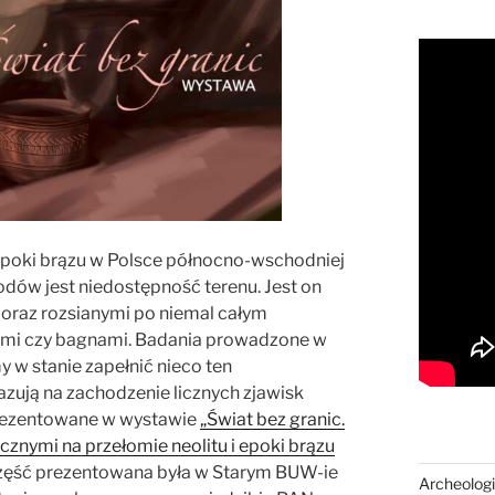
epoki brązu w Polsce północno-wschodniej
odów jest niedostępność terenu. Jest on
k oraz rozsianymi po niemal całym
ami czy bagnami. Badania prowadzone w
y w stanie zapełnić nieco ten
azują na zachodzenie licznych zjawisk
prezentowane w wystawie
„Świat bez granic.
znymi na przełomie neolitu i epoki brązu
część prezentowana była w Starym BUW-ie
Archeologi