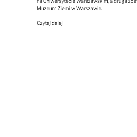
na Uniwersytecie Warszawskim, a druga zo
Muzeum Ziemi w Warszawie.
„Wystawa
Czytaj dalej
archeologiczna
„Świat
bez
granic””