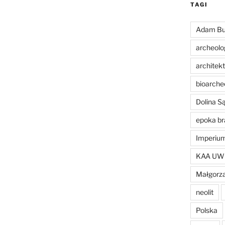
TAGI
Adam Bu
archeolo
architek
bioarche
Dolina 
epoka br
Imperiu
KAA UW
Małgorza
neolit
Polska