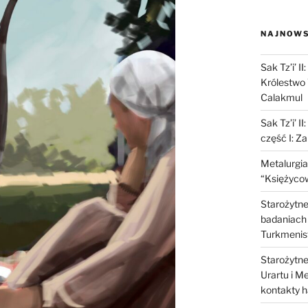
NAJNOWS
Sak Tz’i’ I
Królestwo 
Calakmul
Sak Tz’i’ I
część I: Z
Metalurgia
“Księżycow
Starożytne 
badaniach 
Turkmenis
Starożytne 
Urartu i M
kontakty 