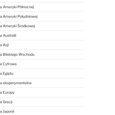
a Ameryki Północnej
a Ameryki Południowej
ia Ameryki Środkowej
 Australii
a Azji
ia Bliskiego Wschodu
ia Cyfrowa
a Egiptu
ia eksperymentalna
ia Europy
a Grecji
a Japonii