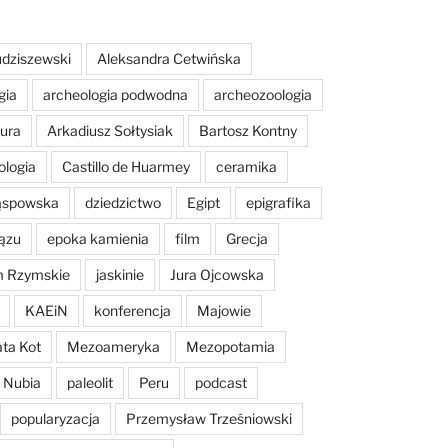
dziszewski
Aleksandra Cetwińska
gia
archeologia podwodna
archeozoologia
tura
Arkadiusz Sołtysiak
Bartosz Kontny
ologia
Castillo de Huarmey
ceramika
Sąspowska
dziedzictwo
Egipt
epigrafika
ązu
epoka kamienia
film
Grecja
m Rzymskie
jaskinie
Jura Ojcowska
KAEiN
konferencja
Majowie
ta Kot
Mezoameryka
Mezopotamia
Nubia
paleolit
Peru
podcast
popularyzacja
Przemysław Trześniowski