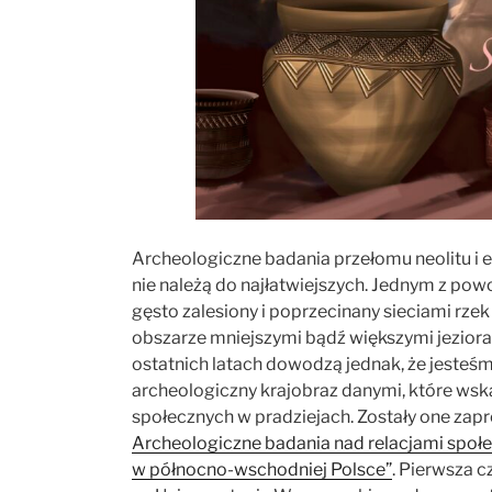
Archeologiczne badania przełomu neolitu i 
nie należą do najłatwiejszych. Jednym z pow
gęsto zalesiony i poprzecinany sieciami rze
obszarze mniejszymi bądź większymi jezior
ostatnich latach dowodzą jednak, że jesteśm
archeologiczny krajobraz danymi, które wsk
społecznych w pradziejach. Zostały one za
Archeologiczne badania nad relacjami społec
w północno-wschodniej Polsce”
. Pierwsza 