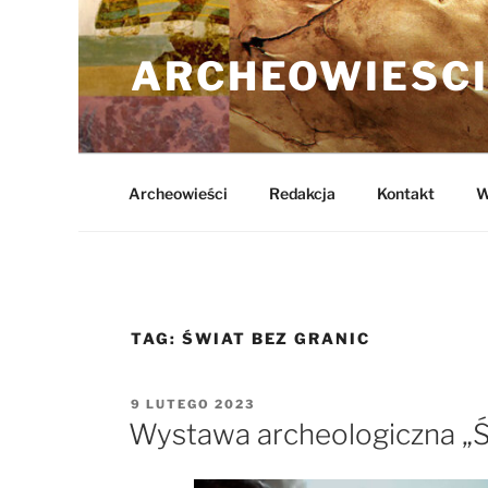
Przejdź
do
ARCHEOWIESCI
treści
Archeowieści
Redakcja
Kontakt
W
TAG:
ŚWIAT BEZ GRANIC
OPUBLIKOWANE
9 LUTEGO 2023
W
Wystawa archeologiczna „Ś