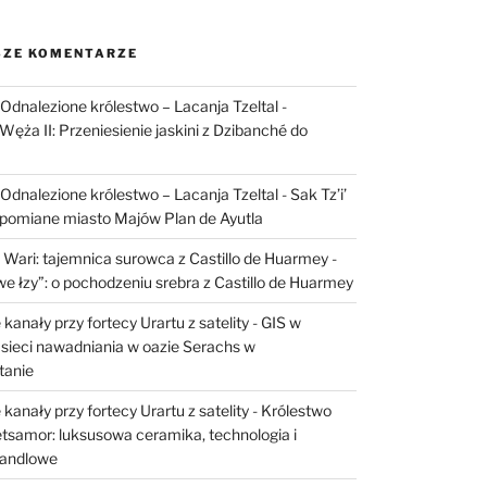
ZE KOMENTARZE
I: Odnalezione królestwo – Lacanja Tzeltal
-
Węża II: Przeniesienie jaskini z Dzibanché do
I: Odnalezione królestwo – Lacanja Tzeltal
-
Sak Tz’i’
apomiane miasto Majów Plan de Ayutla
 Wari: tajemnica surowca z Castillo de Huarmey
-
e łzy”: o pochodzeniu srebra z Castillo de Huarmey
kanały przy fortecy Urartu z satelity
-
GIS w
sieci nawadniania w oazie Serachs w
tanie
kanały przy fortecy Urartu z satelity
-
Królestwo
etsamor: luksusowa ceramika, technologia i
handlowe