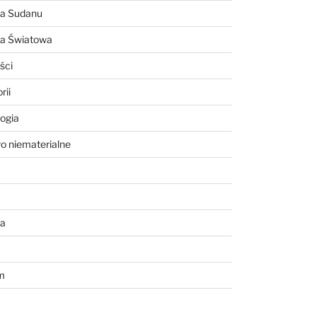
ia Sudanu
ia Światowa
ści
rii
ogia
o niematerialne
a
m