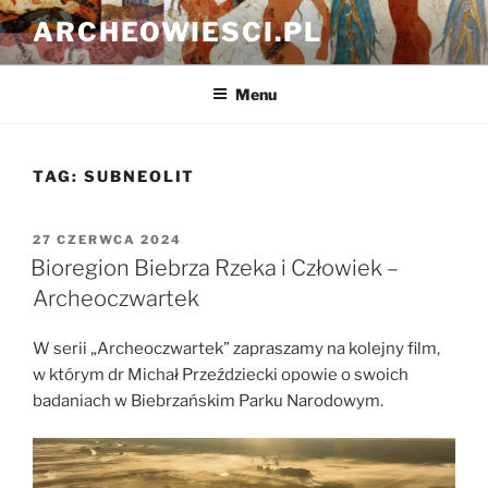
Przejdź
ARCHEOWIESCI.PL
do
treści
Menu
TAG:
SUBNEOLIT
OPUBLIKOWANE
27 CZERWCA 2024
W
Bioregion Biebrza Rzeka i Człowiek –
Archeoczwartek
W serii „Archeoczwartek” zapraszamy na kolejny film,
w którym dr Michał Przeździecki opowie o swoich
badaniach w Biebrzańskim Parku Narodowym.