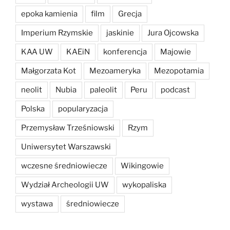
epoka kamienia
film
Grecja
Imperium Rzymskie
jaskinie
Jura Ojcowska
KAA UW
KAEiN
konferencja
Majowie
Małgorzata Kot
Mezoameryka
Mezopotamia
neolit
Nubia
paleolit
Peru
podcast
Polska
popularyzacja
Przemysław Trześniowski
Rzym
Uniwersytet Warszawski
wczesne średniowiecze
Wikingowie
Wydział Archeologii UW
wykopaliska
wystawa
średniowiecze