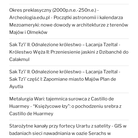
Okres preklasyczny (2000p.n.e.-250n.e.) -
Archeologia.edu.pl
-
Początki astronomii i kalendarza
Mezoameryki: nowe dowody w architekturze z terenów
Majów i Olmeków
Sak Tz’i’ II: Odnalezione królestwo – Lacanja Tzeltal
-
Królestwo Węża II: Przeniesienie jaskini z Dzibanché do
Calakmul
Sak Tz’i’ II: Odnalezione królestwo – Lacanja Tzeltal
-
Sak Tz’i’ część I: Zapomiane miasto Majów Plan de
Ayutla
Metalurgia Wari: tajemnica surowca z Castillo de
Huarmey
-
“Księżycowe łzy”: o pochodzeniu srebra z
Castillo de Huarmey
Starożytne kanały przy fortecy Urartu z satelity
-
GIS w
badaniach sieci nawadniania w oazie Serachs w