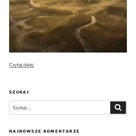
„Bioregion
Czytaj dalej
Biebrza
Rzeka
i
SZUKAJ
Człowiek
–
Szukaj:
Szukaj
Archeoczwartek”
NAJNOWSZE KOMENTARZE