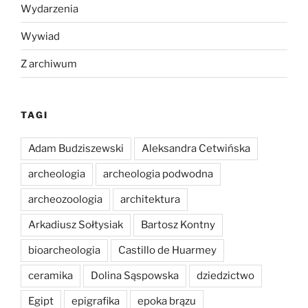
Wydarzenia
Wywiad
Z archiwum
TAGI
Adam Budziszewski
Aleksandra Cetwińska
archeologia
archeologia podwodna
archeozoologia
architektura
Arkadiusz Sołtysiak
Bartosz Kontny
bioarcheologia
Castillo de Huarmey
ceramika
Dolina Sąspowska
dziedzictwo
Egipt
epigrafika
epoka brązu