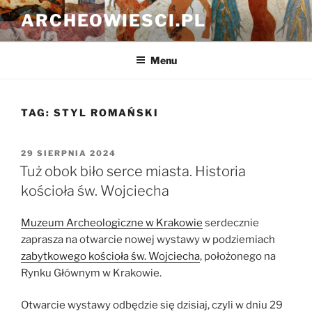
Przejdź
ARCHEOWIESCI.PL
do
treści
Menu
TAG:
STYL ROMAŃSKI
OPUBLIKOWANE
29 SIERPNIA 2024
W
Tuż obok biło serce miasta. Historia
kościoła św. Wojciecha
Muzeum Archeologiczne w Krakowie
serdecznie
zaprasza na otwarcie nowej wystawy w podziemiach
zabytkowego kościoła św. Wojciecha
, położonego na
Rynku Głównym w Krakowie.
Otwarcie wystawy odbędzie się dzisiaj, czyli w dniu 29