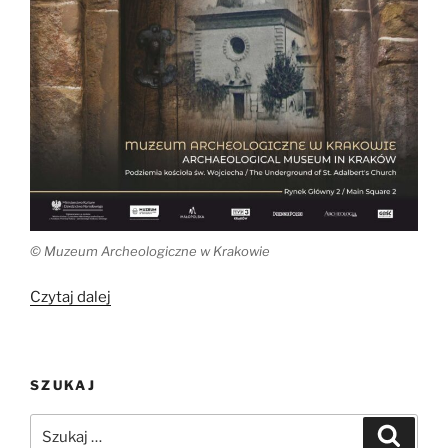
© Muzeum Archeologiczne w Krakowie
„Tuż
Czytaj dalej
obok
biło
serce
SZUKAJ
miasta.
Historia
Szukaj:
Szukaj
kościoła