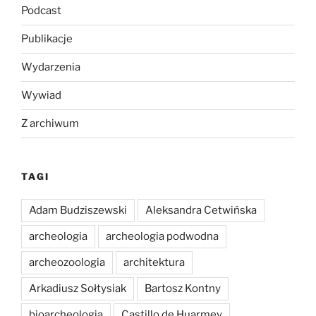
Podcast
Publikacje
Wydarzenia
Wywiad
Z archiwum
TAGI
Adam Budziszewski
Aleksandra Cetwińska
archeologia
archeologia podwodna
archeozoologia
architektura
Arkadiusz Sołtysiak
Bartosz Kontny
bioarcheologia
Castillo de Huarmey