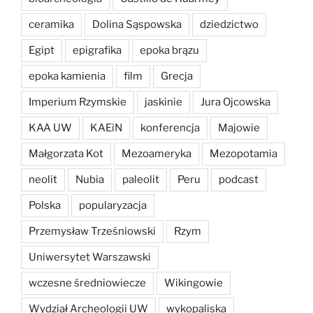
ceramika
Dolina Sąspowska
dziedzictwo
Egipt
epigrafika
epoka brązu
epoka kamienia
film
Grecja
Imperium Rzymskie
jaskinie
Jura Ojcowska
KAA UW
KAEiN
konferencja
Majowie
Małgorzata Kot
Mezoameryka
Mezopotamia
neolit
Nubia
paleolit
Peru
podcast
Polska
popularyzacja
Przemysław Trześniowski
Rzym
Uniwersytet Warszawski
wczesne średniowiecze
Wikingowie
Wydział Archeologii UW
wykopaliska