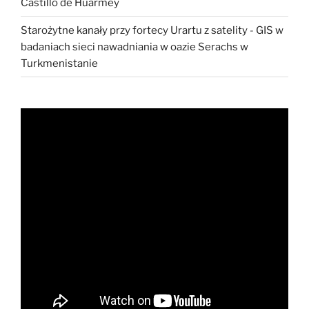
Castillo de Huarmey
Starożytne kanały przy fortecy Urartu z satelity
-
GIS w
badaniach sieci nawadniania w oazie Serachs w
Turkmenistanie