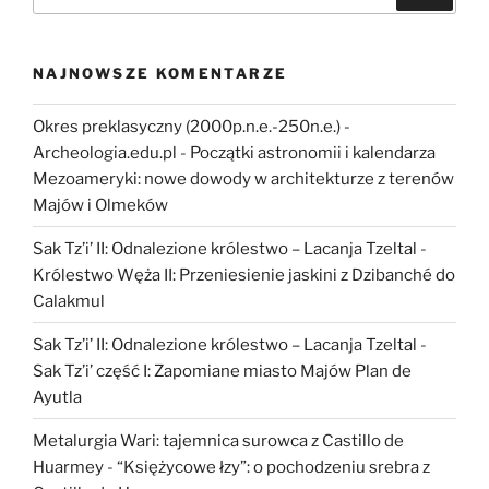
św.
Wojciecha”
NAJNOWSZE KOMENTARZE
Okres preklasyczny (2000p.n.e.-250n.e.) -
Archeologia.edu.pl
-
Początki astronomii i kalendarza
Mezoameryki: nowe dowody w architekturze z terenów
Majów i Olmeków
Sak Tz’i’ II: Odnalezione królestwo – Lacanja Tzeltal
-
Królestwo Węża II: Przeniesienie jaskini z Dzibanché do
Calakmul
Sak Tz’i’ II: Odnalezione królestwo – Lacanja Tzeltal
-
Sak Tz’i’ część I: Zapomiane miasto Majów Plan de
Ayutla
Metalurgia Wari: tajemnica surowca z Castillo de
Huarmey
-
“Księżycowe łzy”: o pochodzeniu srebra z