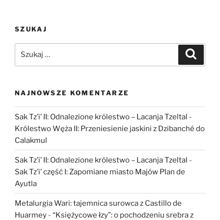
Standardy
–
SZUKAJ
Interdyscyplinarność
–
Szukaj:
Szukaj
Network”
NAJNOWSZE KOMENTARZE
Sak Tz’i’ II: Odnalezione królestwo – Lacanja Tzeltal
-
Królestwo Węża II: Przeniesienie jaskini z Dzibanché do
Calakmul
Sak Tz’i’ II: Odnalezione królestwo – Lacanja Tzeltal
-
Sak Tz’i’ część I: Zapomiane miasto Majów Plan de
Ayutla
Metalurgia Wari: tajemnica surowca z Castillo de
Huarmey
-
“Księżycowe łzy”: o pochodzeniu srebra z