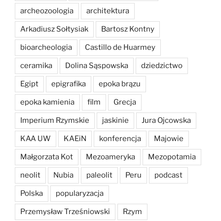
archeozoologia
architektura
Arkadiusz Sołtysiak
Bartosz Kontny
bioarcheologia
Castillo de Huarmey
ceramika
Dolina Sąspowska
dziedzictwo
Egipt
epigrafika
epoka brązu
epoka kamienia
film
Grecja
Imperium Rzymskie
jaskinie
Jura Ojcowska
KAA UW
KAEiN
konferencja
Majowie
Małgorzata Kot
Mezoameryka
Mezopotamia
neolit
Nubia
paleolit
Peru
podcast
Polska
popularyzacja
Przemysław Trześniowski
Rzym