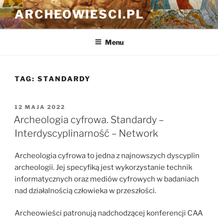
Przejdź
ARCHEOWIESCI.PL
do
treści
Menu
TAG:
STANDARDY
OPUBLIKOWANE
12 MAJA 2022
W
Archeologia cyfrowa. Standardy –
Interdyscyplinarność – Network
Archeologia cyfrowa to jedna z najnowszych dyscyplin
archeologii. Jej specyfiką jest wykorzystanie technik
informatycznych oraz mediów cyfrowych w badaniach
nad działalnością człowieka w przeszłości.
Archeowieści patronują nadchodzącej konferencji CAA