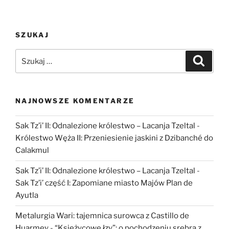
w
badaniach
sieci
SZUKAJ
nawadniania
w
Szukaj:
Szukaj
oazie
Serachs
w
Turkmenistanie”
NAJNOWSZE KOMENTARZE
Sak Tz’i’ II: Odnalezione królestwo – Lacanja Tzeltal
-
Królestwo Węża II: Przeniesienie jaskini z Dzibanché do
Calakmul
Sak Tz’i’ II: Odnalezione królestwo – Lacanja Tzeltal
-
Sak Tz’i’ część I: Zapomiane miasto Majów Plan de
Ayutla
Metalurgia Wari: tajemnica surowca z Castillo de
Huarmey
-
“Księżycowe łzy”: o pochodzeniu srebra z