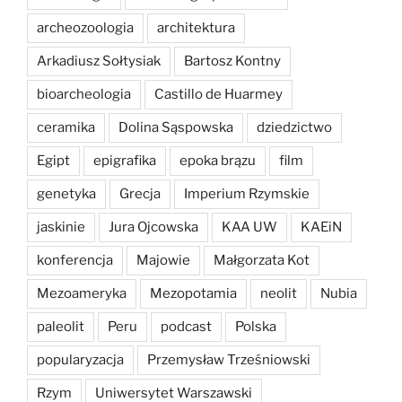
archeozoologia
architektura
Arkadiusz Sołtysiak
Bartosz Kontny
bioarcheologia
Castillo de Huarmey
ceramika
Dolina Sąspowska
dziedzictwo
Egipt
epigrafika
epoka brązu
film
genetyka
Grecja
Imperium Rzymskie
jaskinie
Jura Ojcowska
KAA UW
KAEiN
konferencja
Majowie
Małgorzata Kot
Mezoameryka
Mezopotamia
neolit
Nubia
paleolit
Peru
podcast
Polska
popularyzacja
Przemysław Trześniowski
Rzym
Uniwersytet Warszawski