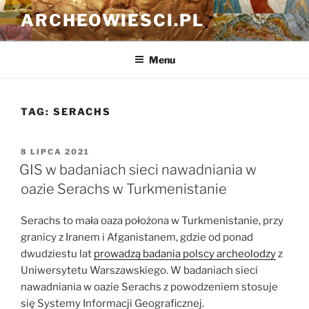
Przejdź
ARCHEOWIESCI.PL
do
treści
Menu
TAG:
SERACHS
OPUBLIKOWANE
8 LIPCA 2021
W
GIS w badaniach sieci nawadniania w
oazie Serachs w Turkmenistanie
Serachs to mała oaza położona w Turkmenistanie, przy
granicy z Iranem i Afganistanem, gdzie od ponad
dwudziestu lat
prowadzą badania polscy archeolodzy
z
Uniwersytetu Warszawskiego. W badaniach sieci
nawadniania w oazie Serachs z powodzeniem stosuje
się Systemy Informacji Geograficznej.