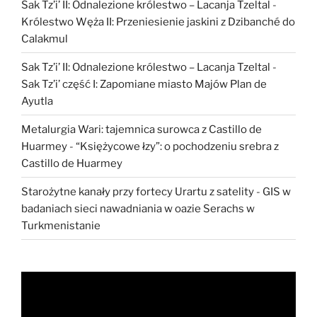
Sak Tz’i’ II: Odnalezione królestwo – Lacanja Tzeltal
-
Królestwo Węża II: Przeniesienie jaskini z Dzibanché do
Calakmul
Sak Tz’i’ II: Odnalezione królestwo – Lacanja Tzeltal
-
Sak Tz’i’ część I: Zapomiane miasto Majów Plan de
Ayutla
Metalurgia Wari: tajemnica surowca z Castillo de
Huarmey
-
“Księżycowe łzy”: o pochodzeniu srebra z
Castillo de Huarmey
Starożytne kanały przy fortecy Urartu z satelity
-
GIS w
badaniach sieci nawadniania w oazie Serachs w
Turkmenistanie