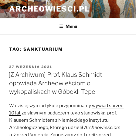
Przejdź
ARCHEOWIESCI.PL
do
treści
Menu
TAG:
SANKTUARIUM
OPUBLIKOWANE
27 WRZEŚNIA 2021
W
[Z Archiwum] Prof. Klaus Schmidt
opowiada Archeowieściom o
wykopaliskach w Göbekli Tepe
W dzisiejszym artykule przypominamy
wywiad sprzed
10 lat
ze sławnym badaczem tego stanowiska, prof.
Klausem Schmidtem z Niemieckiego Instytutu
Archeologicznego, którego udzielił
Archeowieściom
tuż przed śmiercią. Zapraszamy do Turcji sprzed