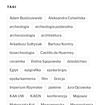
TAGI
Adam Budziszewski
Aleksandra Cetwińska
archeologia
archeologia podwodna
archeozoologia
architektura
Arkadiusz Sołtysiak
Bartosz Kontny
bioarcheologia
Castillo de Huarmey
ceramika
Dolina Sąspowska
dziedzictwo
Egipt
epigrafika
epoka brązu
epoka kamienia
film
Grecja
Imperium Rzymskie
jaskinie
Jura Ojcowska
KAA UW
KAEiN
konferencja
Majowie
Małgorzata Kot
Mezoameryka
Mezopotamia