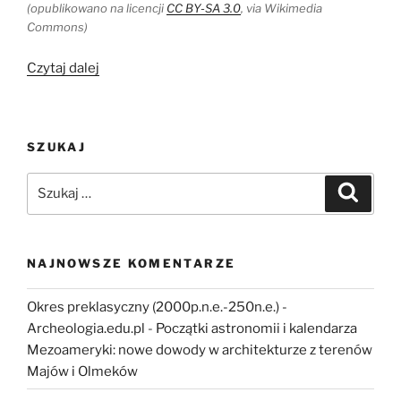
(opublikowano na licencji
CC BY-SA 3.0
, via Wikimedia
Commons)
„[Z
Czytaj dalej
Archiwum]
Prof.
Klaus
SZUKAJ
Schmidt
opowiada
Szukaj:
Szukaj
Archeowieściom
o
wykopaliskach
w
NAJNOWSZE KOMENTARZE
Göbekli
Tepe”
Okres preklasyczny (2000p.n.e.-250n.e.) -
Archeologia.edu.pl
-
Początki astronomii i kalendarza
Mezoameryki: nowe dowody w architekturze z terenów
Majów i Olmeków