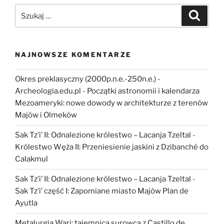
rekonstrukcja
Szukaj:
Szukaj
mezoamerykańskiej
gry”
NAJNOWSZE KOMENTARZE
Okres preklasyczny (2000p.n.e.-250n.e.) -
Archeologia.edu.pl
-
Początki astronomii i kalendarza
Mezoameryki: nowe dowody w architekturze z terenów
Majów i Olmeków
Sak Tz’i’ II: Odnalezione królestwo – Lacanja Tzeltal
-
Królestwo Węża II: Przeniesienie jaskini z Dzibanché do
Calakmul
Sak Tz’i’ II: Odnalezione królestwo – Lacanja Tzeltal
-
Sak Tz’i’ część I: Zapomiane miasto Majów Plan de
Ayutla
Metalurgia Wari: tajemnica surowca z Castillo de