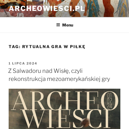
Przejdź
ARCHEOWIESCI.PL
do
treści
Menu
TAG:
RYTUALNA GRA W PIŁKĘ
OPUBLIKOWANE
1 LIPCA 2024
W
Z Salwadoru nad Wisłę, czyli
rekonstrukcja mezoamerykańskiej gry