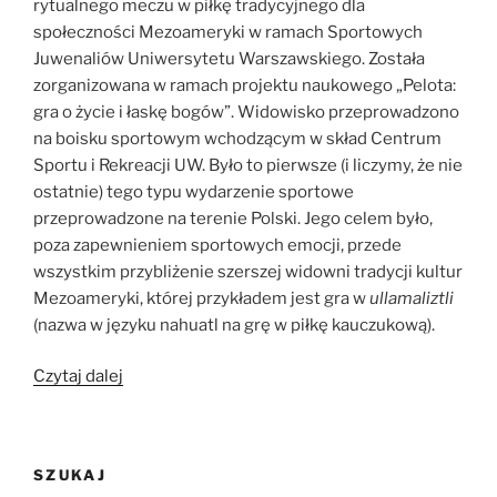
rytualnego meczu w piłkę tradycyjnego dla
społeczności Mezoameryki w ramach Sportowych
Juwenaliów Uniwersytetu Warszawskiego. Została
zorganizowana w ramach projektu naukowego „Pelota:
gra o życie i łaskę bogów”. Widowisko przeprowadzono
na boisku sportowym wchodzącym w skład Centrum
Sportu i Rekreacji UW. Było to pierwsze (i liczymy, że nie
ostatnie) tego typu wydarzenie sportowe
przeprowadzone na terenie Polski. Jego celem było,
poza zapewnieniem sportowych emocji, przede
wszystkim przybliżenie szerszej widowni tradycji kultur
Mezoameryki, której przykładem jest gra w
ullamaliztli
(nazwa w języku nahuatl na grę w piłkę kauczukową).
„Z
Czytaj dalej
Salwadoru
nad
Wisłę,
SZUKAJ
czyli