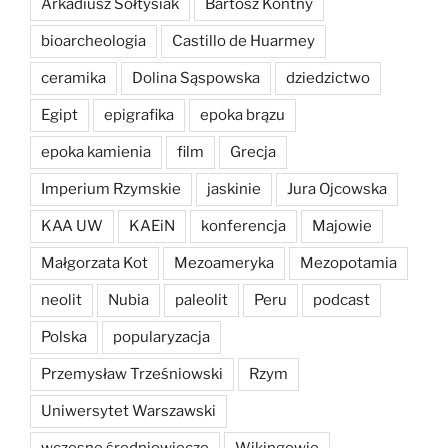
Arkadiusz Sołtysiak
Bartosz Kontny
bioarcheologia
Castillo de Huarmey
ceramika
Dolina Sąspowska
dziedzictwo
Egipt
epigrafika
epoka brązu
epoka kamienia
film
Grecja
Imperium Rzymskie
jaskinie
Jura Ojcowska
KAA UW
KAEiN
konferencja
Majowie
Małgorzata Kot
Mezoameryka
Mezopotamia
neolit
Nubia
paleolit
Peru
podcast
Polska
popularyzacja
Przemysław Trześniowski
Rzym
Uniwersytet Warszawski
wczesne średniowiecze
Wikingowie