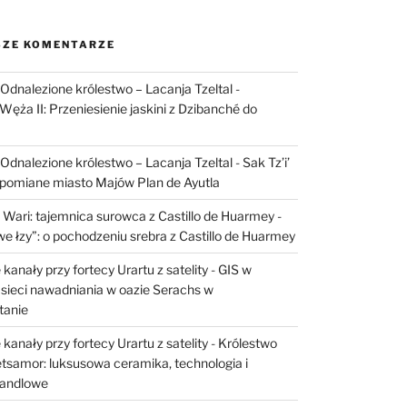
ZE KOMENTARZE
I: Odnalezione królestwo – Lacanja Tzeltal
-
Węża II: Przeniesienie jaskini z Dzibanché do
I: Odnalezione królestwo – Lacanja Tzeltal
-
Sak Tz’i’
apomiane miasto Majów Plan de Ayutla
 Wari: tajemnica surowca z Castillo de Huarmey
-
e łzy”: o pochodzeniu srebra z Castillo de Huarmey
kanały przy fortecy Urartu z satelity
-
GIS w
sieci nawadniania w oazie Serachs w
tanie
kanały przy fortecy Urartu z satelity
-
Królestwo
etsamor: luksusowa ceramika, technologia i
handlowe