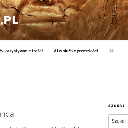
.PL
ykorzystywanie treści
AI w służbie przeszłości
SZUKAJ
unda
Szukaj: