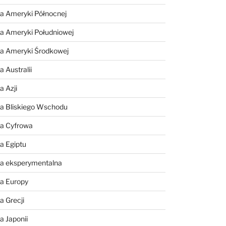
a Ameryki Północnej
a Ameryki Południowej
ia Ameryki Środkowej
 Australii
a Azji
ia Bliskiego Wschodu
ia Cyfrowa
a Egiptu
ia eksperymentalna
ia Europy
a Grecji
a Japonii