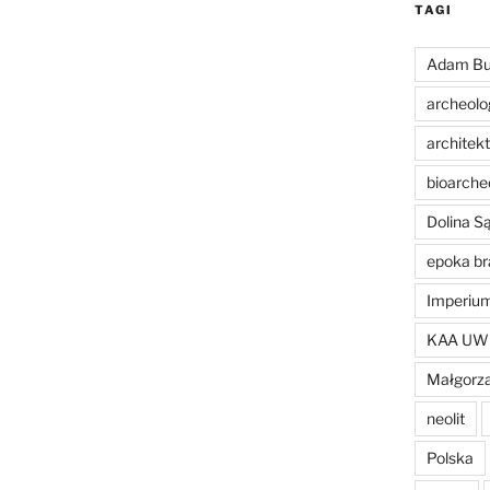
TAGI
Adam Bu
archeolo
architek
bioarche
Dolina 
epoka br
Imperiu
KAA UW
Małgorza
neolit
Polska