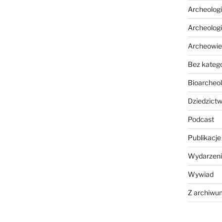
Archeolog
Archeolog
Archeowie
Bez katego
Bioarcheol
Dziedzictw
Podcast
Publikacje
Wydarzeni
Wywiad
Z archiwu