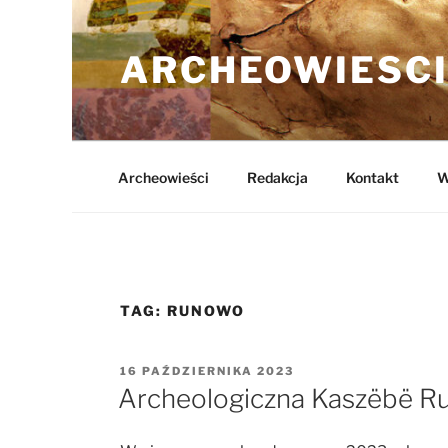
Przejdź
do
ARCHEOWIESCI
treści
Archeowieści
Redakcja
Kontakt
W
TAG:
RUNOWO
OPUBLIKOWANE
16 PAŹDZIERNIKA 2023
W
Archeologiczna Kaszëbë R