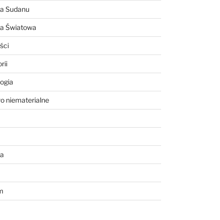
ia Sudanu
ia Światowa
ści
rii
ogia
o niematerialne
a
m