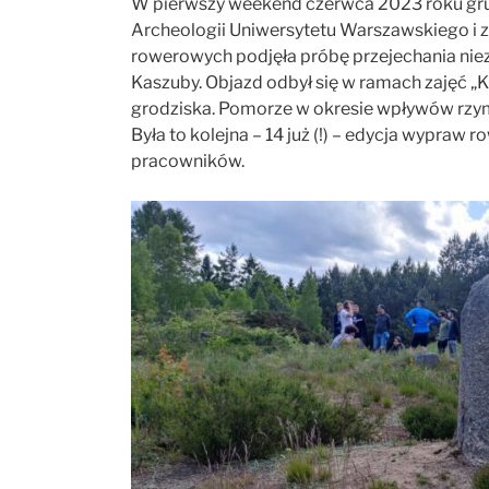
W pierwszy weekend czerwca 2023 roku gr
Archeologii Uniwersytetu Warszawskiego i 
rowerowych podjęła próbę przejechania niez
Kaszuby. Objazd odbył się w ramach zajęć „K
grodziska. Pomorze w okresie wpływów rzy
Była to kolejna – 14 już (!) – edycja wypra
pracowników.