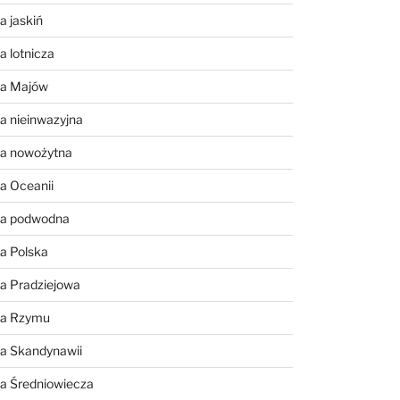
a jaskiń
a lotnicza
ia Majów
a nieinwazyjna
ia nowożytna
a Oceanii
ia podwodna
a Polska
a Pradziejowa
ia Rzymu
ia Skandynawii
ia Średniowiecza