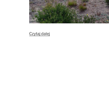
„Archeologiczna
Czytaj dalej
Kaszëbë
Runda”