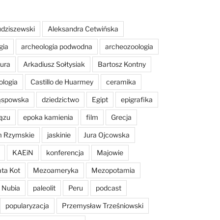
dziszewski
Aleksandra Cetwińska
gia
archeologia podwodna
archeozoologia
tura
Arkadiusz Sołtysiak
Bartosz Kontny
ologia
Castillo de Huarmey
ceramika
Sąspowska
dziedzictwo
Egipt
epigrafika
ązu
epoka kamienia
film
Grecja
m Rzymskie
jaskinie
Jura Ojcowska
KAEiN
konferencja
Majowie
ta Kot
Mezoameryka
Mezopotamia
Nubia
paleolit
Peru
podcast
popularyzacja
Przemysław Trześniowski