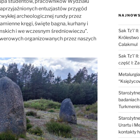
upa studentów, pracowników Wydziału
zaprzyjaźnionych entuzjastów przygód
wykłej archeologicznej rundy przez
NAJNOWS
amienne kręgi, święte bagna, kurhany i
Sak Tz’i’ I
mskich i we wczesnym średniowieczu”.
Królestwo 
w rowerowych organizowanych przez naszych
Calakmul
Sak Tz’i’ I
część I: Z
Metalurgia
“Księżycow
Starożytne 
badaniach 
Turkmenis
Starożytne 
Urartu i M
kontakty 