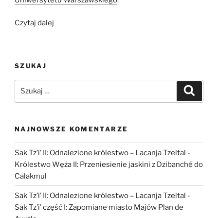
Uniwersytetu Warszawskiego
.
„Jak
Czytaj dalej
stront
zdradził
sekrety
SZUKAJ
mobilności
starożytnych
Szukaj:
Szukaj
Irańczyków?”
NAJNOWSZE KOMENTARZE
Sak Tz’i’ II: Odnalezione królestwo – Lacanja Tzeltal
-
Królestwo Węża II: Przeniesienie jaskini z Dzibanché do
Calakmul
Sak Tz’i’ II: Odnalezione królestwo – Lacanja Tzeltal
-
Sak Tz’i’ część I: Zapomiane miasto Majów Plan de