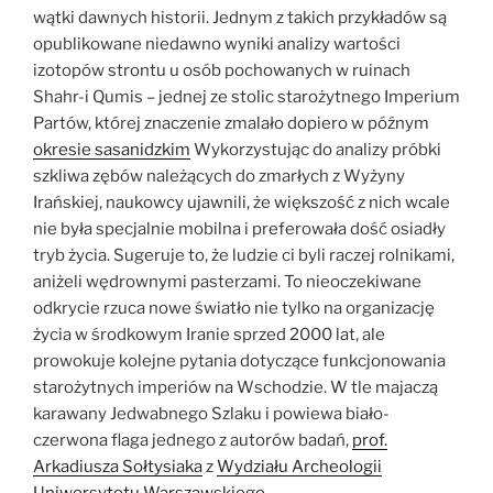
wątki dawnych historii. Jednym z takich przykładów są
opublikowane niedawno wyniki analizy wartości
izotopów strontu u osób pochowanych w ruinach
Shahr-i Qumis – jednej ze stolic starożytnego Imperium
Partów, której znaczenie zmalało dopiero w późnym
okresie sasanidzkim
Wykorzystując do analizy próbki
szkliwa zębów należących do zmarłych z Wyżyny
Irańskiej, naukowcy ujawnili, że większość z nich wcale
nie była specjalnie mobilna i preferowała dość osiadły
tryb życia. Sugeruje to, że ludzie ci byli raczej rolnikami,
aniżeli wędrownymi pasterzami. To nieoczekiwane
odkrycie rzuca nowe światło nie tylko na organizację
życia w środkowym Iranie sprzed 2000 lat, ale
prowokuje kolejne pytania dotyczące funkcjonowania
starożytnych imperiów na Wschodzie. W tle majaczą
karawany Jedwabnego Szlaku i powiewa biało-
czerwona flaga jednego z autorów badań,
prof.
Arkadiusza Sołtysiaka
z
Wydziału Archeologii