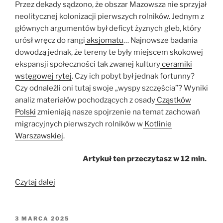
Przez dekady sądzono, że obszar Mazowsza nie sprzyjał
neolitycznej kolonizacji pierwszych rolników. Jednym z
głównych argumentów był deficyt żyznych gleb, który
urósł wręcz do rangi
aksjomatu
… Najnowsze badania
dowodzą jednak, że tereny te były miejscem skokowej
ekspansji społeczności tak zwanej kultury
ceramiki
wstęgowej rytej
. Czy ich pobyt był jednak fortunny?
Czy odnaleźli oni tutaj swoje „wyspy szczęścia”? Wyniki
analiz materiałów pochodzących z osady
Cząstków
Polski
zmieniają nasze spojrzenie na temat zachowań
migracyjnych pierwszych rolników w
Kotlinie
Warszawskiej
.
Artykuł ten przeczytasz w 12 min.
„Cząstków
Czytaj dalej
Polski,
czyli
o
OPUBLIKOWANE
3 MARCA 2025