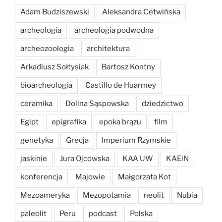
Adam Budziszewski
Aleksandra Cetwińska
archeologia
archeologia podwodna
archeozoologia
architektura
Arkadiusz Sołtysiak
Bartosz Kontny
bioarcheologia
Castillo de Huarmey
ceramika
Dolina Sąspowska
dziedzictwo
Egipt
epigrafika
epoka brązu
film
genetyka
Grecja
Imperium Rzymskie
jaskinie
Jura Ojcowska
KAA UW
KAEiN
konferencja
Majowie
Małgorzata Kot
Mezoameryka
Mezopotamia
neolit
Nubia
paleolit
Peru
podcast
Polska