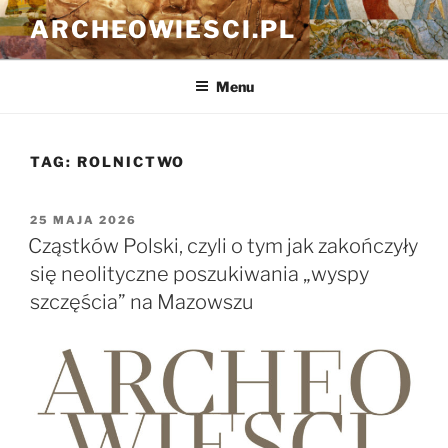
Przejdź
ARCHEOWIESCI.PL
do
treści
Menu
TAG:
ROLNICTWO
OPUBLIKOWANE
25 MAJA 2026
W
Cząstków Polski, czyli o tym jak zakończyły
się neolityczne poszukiwania „wyspy
szczęścia” na Mazowszu