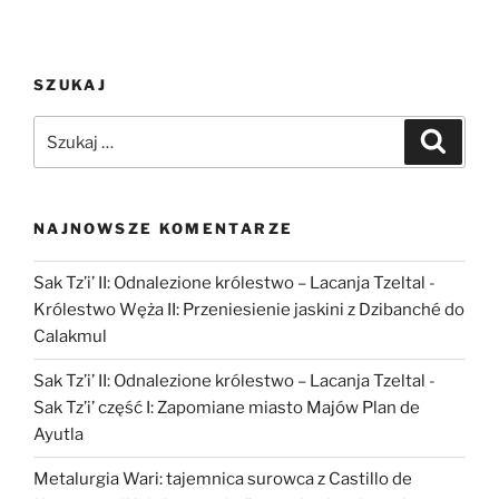
architektury
amarneńskiej
w
SZUKAJ
grobowcach
skalnych”
Szukaj:
Szukaj
NAJNOWSZE KOMENTARZE
Sak Tz’i’ II: Odnalezione królestwo – Lacanja Tzeltal
-
Królestwo Węża II: Przeniesienie jaskini z Dzibanché do
Calakmul
Sak Tz’i’ II: Odnalezione królestwo – Lacanja Tzeltal
-
Sak Tz’i’ część I: Zapomiane miasto Majów Plan de
Ayutla
Metalurgia Wari: tajemnica surowca z Castillo de