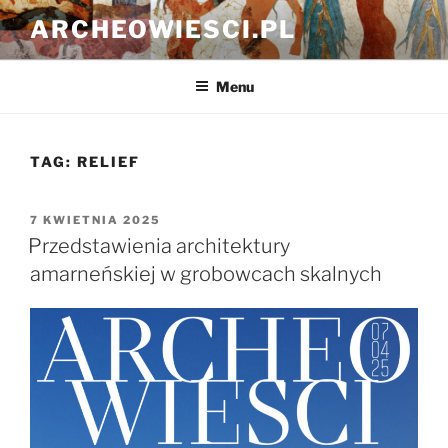
Przejdź
ARCHEOWIESCI.PL
do
treści
Menu
TAG:
RELIEF
OPUBLIKOWANE
7 KWIETNIA 2025
W
Przedstawienia architektury
amarneńskiej w grobowcach skalnych