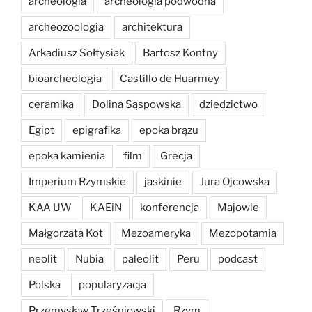
archeologia
archeologia podwodna
archeozoologia
architektura
Arkadiusz Sołtysiak
Bartosz Kontny
bioarcheologia
Castillo de Huarmey
ceramika
Dolina Sąspowska
dziedzictwo
Egipt
epigrafika
epoka brązu
epoka kamienia
film
Grecja
Imperium Rzymskie
jaskinie
Jura Ojcowska
KAA UW
KAEiN
konferencja
Majowie
Małgorzata Kot
Mezoameryka
Mezopotamia
neolit
Nubia
paleolit
Peru
podcast
Polska
popularyzacja
Przemysław Trześniowski
Rzym