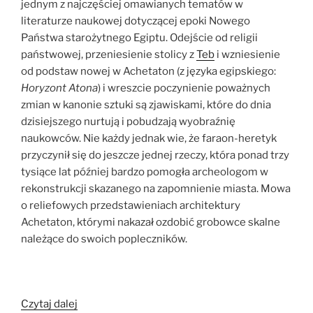
jednym z najczęściej omawianych tematów w
literaturze naukowej dotyczącej epoki Nowego
Państwa starożytnego Egiptu. Odejście od religii
państwowej, przeniesienie stolicy z
Teb
i wzniesienie
od podstaw nowej w Achetaton (z języka egipskiego:
Horyzont Atona
)
i wreszcie poczynienie poważnych
zmian w kanonie sztuki są zjawiskami, które do dnia
dzisiejszego nurtują i pobudzają wyobraźnię
naukowców. Nie każdy jednak wie, że faraon-heretyk
przyczynił się do jeszcze jednej rzeczy, która ponad trzy
tysiące lat później bardzo pomogła archeologom w
rekonstrukcji skazanego na zapomnienie miasta. Mowa
o reliefowych przedstawieniach architektury
Achetaton, którymi nakazał ozdobić grobowce skalne
należące do swoich popleczników.
„Przedstawienia
Czytaj dalej