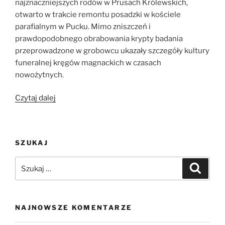
najznaczniejszych rodów w Prusach Królewskich,
otwarto w trakcie remontu posadzki w kościele
parafialnym w Pucku. Mimo zniszczeń i
prawdopodobnego obrabowania krypty badania
przeprowadzone w grobowcu ukazały szczegóły kultury
funeralnej kręgów magnackich w czasach
nowożytnych.
„Tajemnice
Czytaj dalej
krypty
Wejherów
w
SZUKAJ
kościele
parafialnym
Szukaj:
Szukaj
w
Pucku”
NAJNOWSZE KOMENTARZE