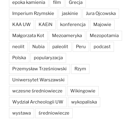
epoka kamienia
film
Grecja
Imperium Rzymskie
jaskinie
Jura Ojcowska
KAA UW
KAEiN
konferencja
Majowie
Małgorzata Kot
Mezoameryka
Mezopotamia
neolit
Nubia
paleolit
Peru
podcast
Polska
popularyzacja
Przemysław Trześniowski
Rzym
Uniwersytet Warszawski
wczesne średniowiecze
Wikingowie
Wydział Archeologii UW
wykopaliska
wystawa
średniowiecze