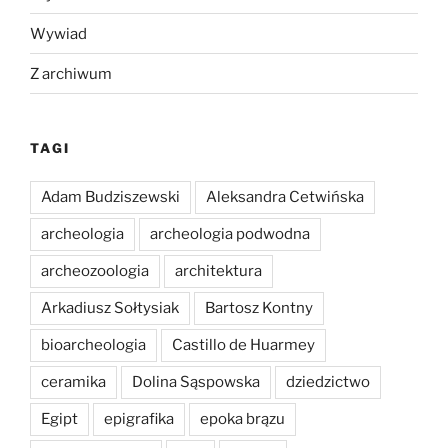
Wywiad
Z archiwum
TAGI
Adam Budziszewski
Aleksandra Cetwińska
archeologia
archeologia podwodna
archeozoologia
architektura
Arkadiusz Sołtysiak
Bartosz Kontny
bioarcheologia
Castillo de Huarmey
ceramika
Dolina Sąspowska
dziedzictwo
Egipt
epigrafika
epoka brązu