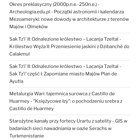
Okres preklasyczny (2000p.n.e.-250n.e.) -
Archeologia.edu.pl
-
Początki astronomii i kalendarza
Mezoameryki: nowe dowody w architekturze z terenów
Majów i Olmeków
Sak Tz’i’ II: Odnalezione królestwo – Lacanja Tzeltal
-
Królestwo Węża II: Przeniesienie jaskini z Dzibanché do
Calakmul
Sak Tz’i’ II: Odnalezione królestwo – Lacanja Tzeltal
-
Sak Tz’i’ część I: Zapomiane miasto Majów Plan de
Ayutla
Metalurgia Wari: tajemnica surowca z Castillo de
Huarmey
-
“Księżycowe łzy”: o pochodzeniu srebra z
Castillo de Huarmey
Starożytne kanały przy fortecy Urartu z satelity
-
GIS w
badaniach sieci nawadniania w oazie Serachs w
Turkmenistanie