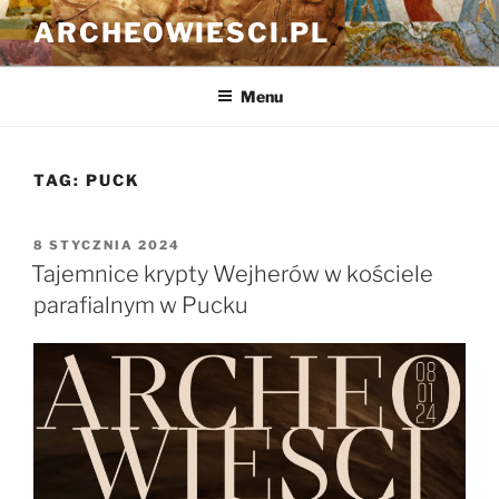
Przejdź
ARCHEOWIESCI.PL
do
treści
Menu
TAG:
PUCK
OPUBLIKOWANE
8 STYCZNIA 2024
W
Tajemnice krypty Wejherów w kościele
parafialnym w Pucku