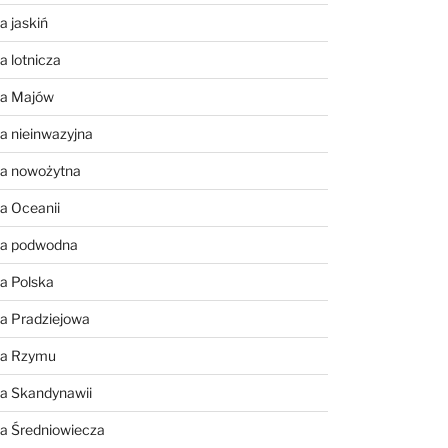
a jaskiń
a lotnicza
ia Majów
a nieinwazyjna
ia nowożytna
a Oceanii
ia podwodna
a Polska
a Pradziejowa
ia Rzymu
ia Skandynawii
ia Średniowiecza