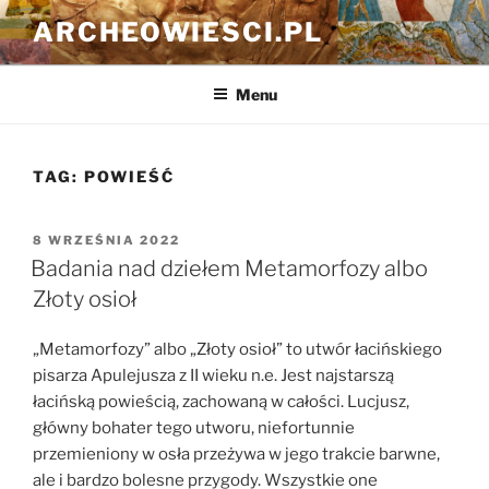
Przejdź
ARCHEOWIESCI.PL
do
treści
Menu
TAG:
POWIEŚĆ
OPUBLIKOWANE
8 WRZEŚNIA 2022
W
Badania nad dziełem Metamorfozy albo
Złoty osioł
„Metamorfozy” albo „Złoty osioł” to utwór łacińskiego
pisarza Apulejusza z II wieku n.e. Jest najstarszą
łacińską powieścią, zachowaną w całości. Lucjusz,
główny bohater tego utworu, niefortunnie
przemieniony w osła przeżywa w jego trakcie barwne,
ale i bardzo bolesne przygody. Wszystkie one