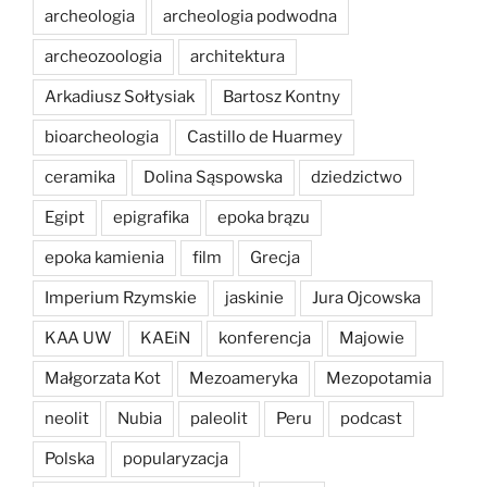
archeologia
archeologia podwodna
archeozoologia
architektura
Arkadiusz Sołtysiak
Bartosz Kontny
bioarcheologia
Castillo de Huarmey
ceramika
Dolina Sąspowska
dziedzictwo
Egipt
epigrafika
epoka brązu
epoka kamienia
film
Grecja
Imperium Rzymskie
jaskinie
Jura Ojcowska
KAA UW
KAEiN
konferencja
Majowie
Małgorzata Kot
Mezoameryka
Mezopotamia
neolit
Nubia
paleolit
Peru
podcast
Polska
popularyzacja