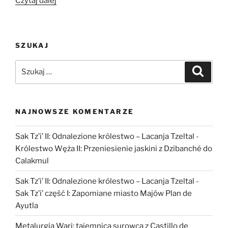
Czytaj dalej
nad
dziełem
Metamorfozy
SZUKAJ
albo
Złoty
Szukaj:
Szukaj
osioł”
NAJNOWSZE KOMENTARZE
Sak Tz’i’ II: Odnalezione królestwo – Lacanja Tzeltal
-
Królestwo Węża II: Przeniesienie jaskini z Dzibanché do
Calakmul
Sak Tz’i’ II: Odnalezione królestwo – Lacanja Tzeltal
-
Sak Tz’i’ część I: Zapomiane miasto Majów Plan de
Ayutla
Metalurgia Wari: tajemnica surowca z Castillo de