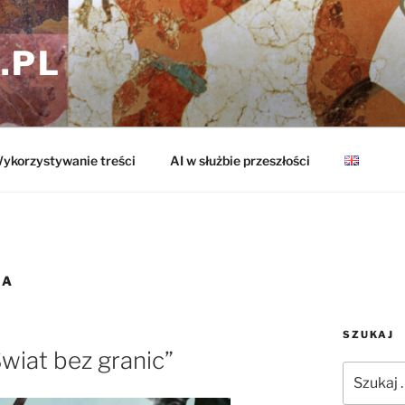
.PL
ykorzystywanie treści
AI w służbie przeszłości
IA
SZUKAJ
wiat bez granic”
Szukaj: