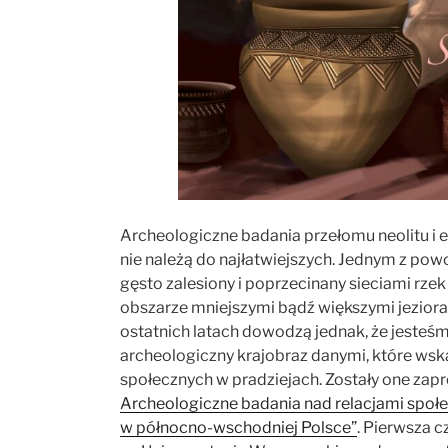
Archeologiczne badania przełomu neolitu i 
nie należą do najłatwiejszych. Jednym z pow
gęsto zalesiony i poprzecinany sieciami rze
obszarze mniejszymi bądź większymi jezior
ostatnich latach dowodzą jednak, że jesteśm
archeologiczny krajobraz danymi, które wsk
społecznych w pradziejach. Zostały one za
Archeologiczne badania nad relacjami społec
w północno-wschodniej Polsce”
. Pierwsza 