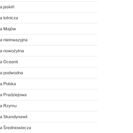
a jaskiń
a lotnicza
ia Majów
a nieinwazyjna
ia nowożytna
a Oceanii
ia podwodna
a Polska
a Pradziejowa
ia Rzymu
ia Skandynawii
ia Średniowiecza