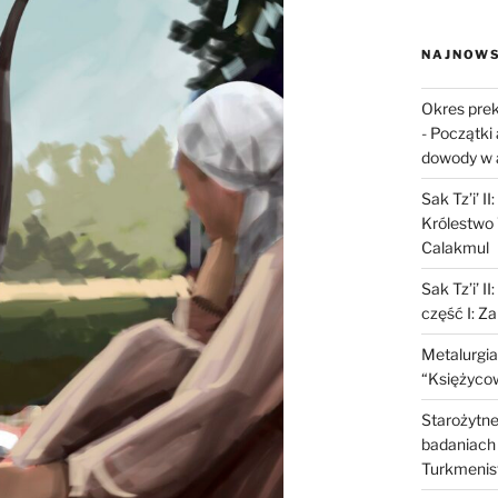
NAJNOWS
Okres prek
-
Początki 
dowody w 
Sak Tz’i’ I
Królestwo 
Calakmul
Sak Tz’i’ I
część I: Z
Metalurgia
“Księżycow
Starożytne 
badaniach 
Turkmenis