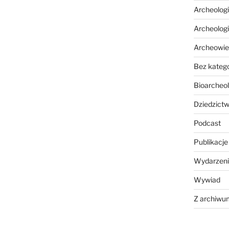
Archeolog
Archeolog
Archeowie
Bez katego
Bioarcheol
Dziedzictw
Podcast
Publikacje
Wydarzeni
Wywiad
Z archiwu