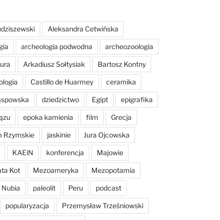
dziszewski
Aleksandra Cetwińska
gia
archeologia podwodna
archeozoologia
tura
Arkadiusz Sołtysiak
Bartosz Kontny
ologia
Castillo de Huarmey
ceramika
Sąspowska
dziedzictwo
Egipt
epigrafika
ązu
epoka kamienia
film
Grecja
m Rzymskie
jaskinie
Jura Ojcowska
KAEiN
konferencja
Majowie
ta Kot
Mezoameryka
Mezopotamia
Nubia
paleolit
Peru
podcast
popularyzacja
Przemysław Trześniowski