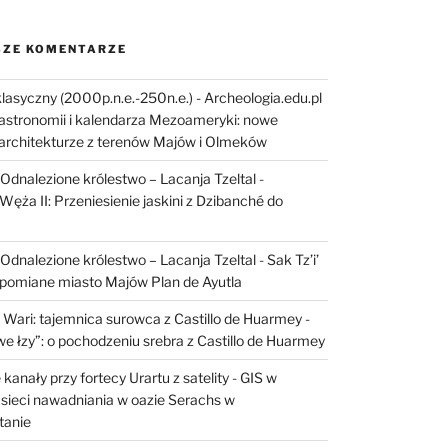
ZE KOMENTARZE
lasyczny (2000p.n.e.-250n.e.) - Archeologia.edu.pl
astronomii i kalendarza Mezoameryki: nowe
architekturze z terenów Majów i Olmeków
I: Odnalezione królestwo – Lacanja Tzeltal
-
Węża II: Przeniesienie jaskini z Dzibanché do
I: Odnalezione królestwo – Lacanja Tzeltal
-
Sak Tz’i’
apomiane miasto Majów Plan de Ayutla
 Wari: tajemnica surowca z Castillo de Huarmey
-
e łzy”: o pochodzeniu srebra z Castillo de Huarmey
kanały przy fortecy Urartu z satelity
-
GIS w
sieci nawadniania w oazie Serachs w
tanie