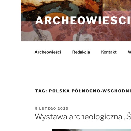
Przejdź
do
ARCHEOWIESCI
treści
Archeowieści
Redakcja
Kontakt
W
TAG:
POLSKA PÓŁNOCNO-WSCHODN
OPUBLIKOWANE
9 LUTEGO 2023
W
Wystawa archeologiczna „Ś