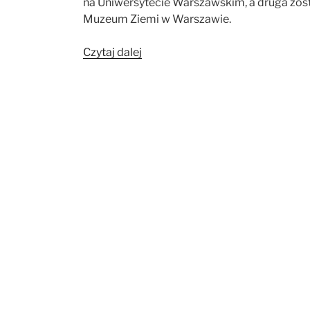
na Uniwersytecie Warszawskim, a druga zo
Muzeum Ziemi w Warszawie.
„Wystawa
Czytaj dalej
archeologiczna
„Świat
bez
granic””