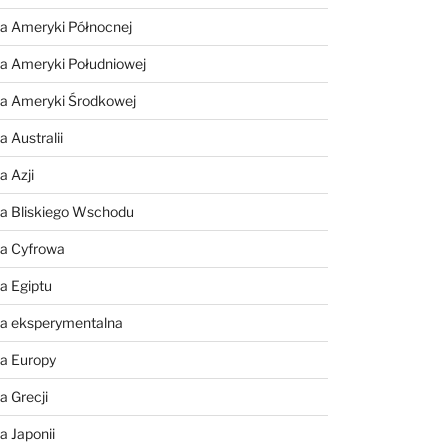
a Ameryki Północnej
a Ameryki Południowej
ia Ameryki Środkowej
 Australii
a Azji
ia Bliskiego Wschodu
ia Cyfrowa
a Egiptu
ia eksperymentalna
ia Europy
a Grecji
a Japonii