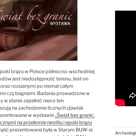
epoki brązu w Polsce północno-wschodniej
odów jest niedostępność terenu. Jest on
k oraz rozsianymi po niemal całym
ami czy bagnami. Badania prowadzone w
y w stanie zapełnić nieco ten
azują na zachodzenie licznych zjawisk
prezentowane w wystawie
„Świat bez granic.
znymi na przełomie neolitu i epoki brązu
część prezentowana była w Starym BUW-ie
Archeologi