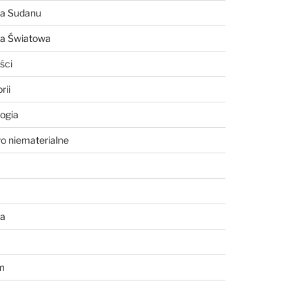
ia Sudanu
ia Światowa
ści
rii
ogia
o niematerialne
a
m