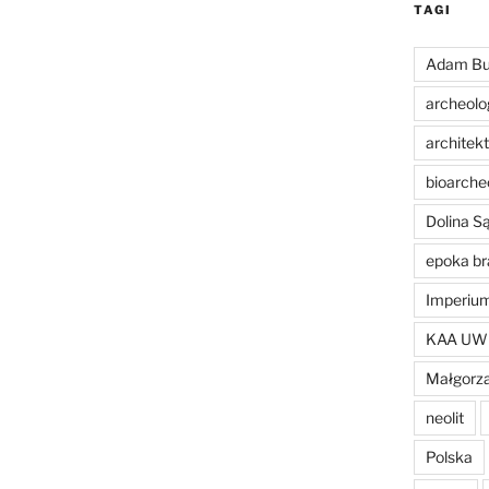
TAGI
Adam Bu
archeolo
architek
bioarche
Dolina 
epoka br
Imperiu
KAA UW
Małgorza
neolit
Polska