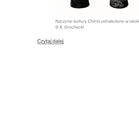
Naczynie kultury Chimú odnalezione w okoli
© K. Grochecki
„Naczynie
Czytaj dalej
kultury
Chimú
z
okolic
Biłgoraja”