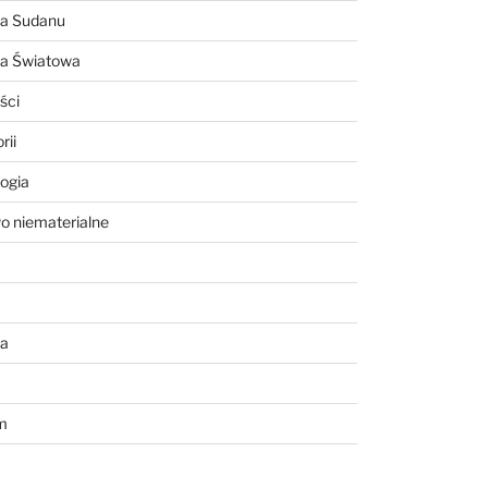
ia Sudanu
ia Światowa
ści
rii
ogia
o niematerialne
a
m