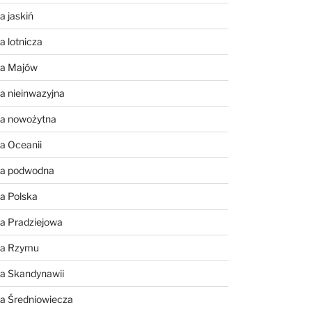
a jaskiń
a lotnicza
ia Majów
a nieinwazyjna
ia nowożytna
a Oceanii
ia podwodna
a Polska
a Pradziejowa
ia Rzymu
ia Skandynawii
ia Średniowiecza