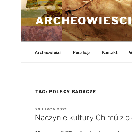
Przejdź
do
ARCHEOWIESCI
treści
Archeowieści
Redakcja
Kontakt
W
TAG:
POLSCY BADACZE
OPUBLIKOWANE
29 LIPCA 2021
W
Naczynie kultury Chimú z ok