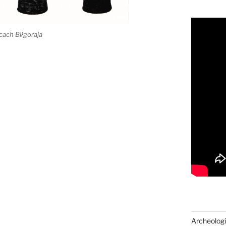
cach Biłgoraja
Archeologi