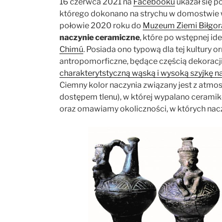
16 czerwca 2021 na
Facebooku
ukazał się p
którego dokonano na strychu w domostwie 
połowie 2020 roku do
Muzeum Ziemi Biłgora
naczynie ceramiczne
, które po wstępnej id
Chimú
. Posiada ono typową dla tej kultury 
antropomorficzne, będące częścią dekoracji 
charakterytstyczną wąską i wysoką szyjkę 
Ciemny kolor naczynia związany jest z atmos
dostępem tlenu), w której wypalano ceramik
oraz omawiamy okoliczności, w których naczy