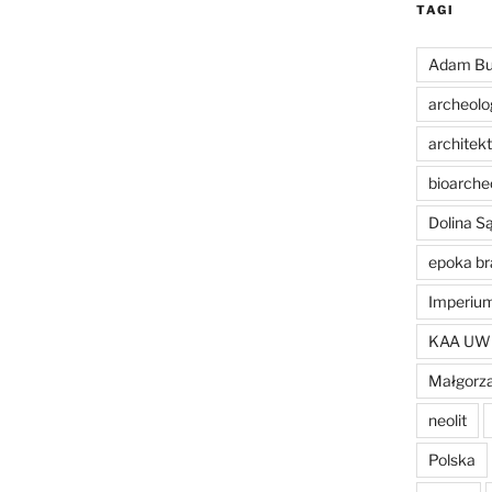
TAGI
Adam Bu
archeolo
architek
bioarche
Dolina 
epoka br
Imperiu
KAA UW
Małgorza
neolit
Polska