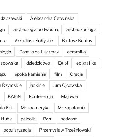
dziszewski
Aleksandra Cetwińska
gia
archeologia podwodna
archeozoologia
tura
Arkadiusz Sołtysiak
Bartosz Kontny
ologia
Castillo de Huarmey
ceramika
Sąspowska
dziedzictwo
Egipt
epigrafika
ązu
epoka kamienia
film
Grecja
m Rzymskie
jaskinie
Jura Ojcowska
KAEiN
konferencja
Majowie
ta Kot
Mezoameryka
Mezopotamia
Nubia
paleolit
Peru
podcast
popularyzacja
Przemysław Trześniowski