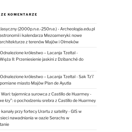
ZE KOMENTARZE
lasyczny (2000p.n.e.-250n.e.) - Archeologia.edu.pl
astronomii i kalendarza Mezoameryki: nowe
architekturze z terenów Majów i Olmeków
I: Odnalezione królestwo – Lacanja Tzeltal
-
Węża II: Przeniesienie jaskini z Dzibanché do
I: Odnalezione królestwo – Lacanja Tzeltal
-
Sak Tz’i’
apomiane miasto Majów Plan de Ayutla
 Wari: tajemnica surowca z Castillo de Huarmey
-
e łzy”: o pochodzeniu srebra z Castillo de Huarmey
kanały przy fortecy Urartu z satelity
-
GIS w
sieci nawadniania w oazie Serachs w
tanie