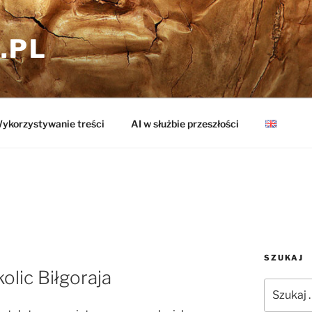
.PL
ykorzystywanie treści
AI w służbie przeszłości
SZUKAJ
olic Biłgoraja
Szukaj: