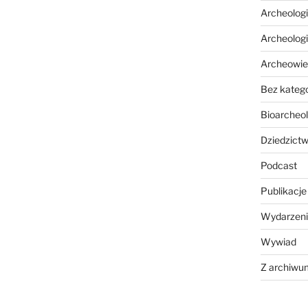
Archeolog
Archeolog
Archeowie
Bez katego
Bioarcheol
Dziedzictw
Podcast
Publikacje
Wydarzeni
Wywiad
Z archiwu