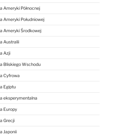
a Ameryki Północnej
a Ameryki Południowej
ia Ameryki Środkowej
 Australii
a Azji
ia Bliskiego Wschodu
ia Cyfrowa
a Egiptu
ia eksperymentalna
ia Europy
a Grecji
a Japonii