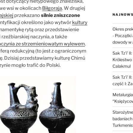
ost dotyczący nietypowego znaleziska,
we wsi w okolicach
Biłgoraja
. W drugiej
jskiej
przekazano
silnie zniszczone
NAJNOWS
entyfikacji określono jako wytwór
kultury
Okres prek
ornamentykę rytą oraz przedstawienie
-
Początki 
rzeźbiarskiej naczynia, a także
dowody w 
naczynia ze strzemieniowatym wylewem
.
ferą redukcyjną (to jest z ograniczonym
Sak Tz’i’ I
ę. Dzisiaj przedstawiamy kulturę Chimú
Królestwo 
nie mogło trafić do Polski.
Calakmul
Sak Tz’i’ I
część I: Z
Metalurgia
“Księżycow
Starożytne 
badaniach 
Turkmenis