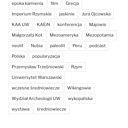
epoka kamienia
film
Grecja
Imperium Rzymskie
jaskinie
Jura Ojcowska
KAA UW
KAEiN
konferencja
Majowie
Małgorzata Kot
Mezoameryka
Mezopotamia
neolit
Nubia
paleolit
Peru
podcast
Polska
popularyzacja
Przemysław Trześniowski
Rzym
Uniwersytet Warszawski
wczesne średniowiecze
Wikingowie
Wydział Archeologii UW
wykopaliska
wystawa
średniowiecze