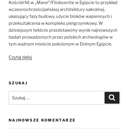
Kościół N1 w „Marei”/Filoksenite w Egipcie to przykład
wczesnochrześcijańskiej architektury sakralnej,
ukazujący fazy budowy, użycie bloków wapiennych i
przekształcenia w kompleks pielgrzymkowy. W
dzisiejszym tekście przedstawimy wynik najnowszych
badań prowadzonych przez polskich archeologów w
tym ważnym mieście położonym w Dolnym Egipcie.
„Kościół
Czytaj dalej
N1
w
„Marei”/Filoksenite:
SZUKAJ
Historia,
konstrukcja
Szukaj:
Szukaj
i
rozwój
kompleksu
sakralnego”
NAJNOWSZE KOMENTARZE