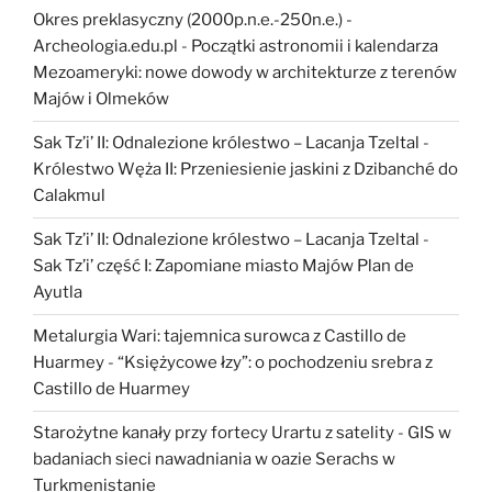
Okres preklasyczny (2000p.n.e.-250n.e.) -
Archeologia.edu.pl
-
Początki astronomii i kalendarza
Mezoameryki: nowe dowody w architekturze z terenów
Majów i Olmeków
Sak Tz’i’ II: Odnalezione królestwo – Lacanja Tzeltal
-
Królestwo Węża II: Przeniesienie jaskini z Dzibanché do
Calakmul
Sak Tz’i’ II: Odnalezione królestwo – Lacanja Tzeltal
-
Sak Tz’i’ część I: Zapomiane miasto Majów Plan de
Ayutla
Metalurgia Wari: tajemnica surowca z Castillo de
Huarmey
-
“Księżycowe łzy”: o pochodzeniu srebra z
Castillo de Huarmey
Starożytne kanały przy fortecy Urartu z satelity
-
GIS w
badaniach sieci nawadniania w oazie Serachs w
Turkmenistanie