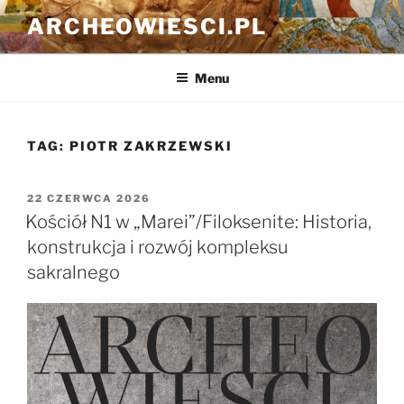
Przejdź
ARCHEOWIESCI.PL
do
treści
Menu
TAG:
PIOTR ZAKRZEWSKI
OPUBLIKOWANE
22 CZERWCA 2026
W
Kościół N1 w „Marei”/Filoksenite: Historia,
konstrukcja i rozwój kompleksu
sakralnego