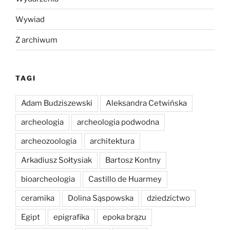
Wywiad
Z archiwum
TAGI
Adam Budziszewski
Aleksandra Cetwińska
archeologia
archeologia podwodna
archeozoologia
architektura
Arkadiusz Sołtysiak
Bartosz Kontny
bioarcheologia
Castillo de Huarmey
ceramika
Dolina Sąspowska
dziedzictwo
Egipt
epigrafika
epoka brązu