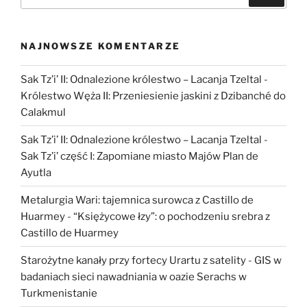
de
Huarmey”
NAJNOWSZE KOMENTARZE
Sak Tz’i’ II: Odnalezione królestwo – Lacanja Tzeltal
-
Królestwo Węża II: Przeniesienie jaskini z Dzibanché do
Calakmul
Sak Tz’i’ II: Odnalezione królestwo – Lacanja Tzeltal
-
Sak Tz’i’ część I: Zapomiane miasto Majów Plan de
Ayutla
Metalurgia Wari: tajemnica surowca z Castillo de
Huarmey
-
“Księżycowe łzy”: o pochodzeniu srebra z
Castillo de Huarmey
Starożytne kanały przy fortecy Urartu z satelity
-
GIS w
badaniach sieci nawadniania w oazie Serachs w
Turkmenistanie