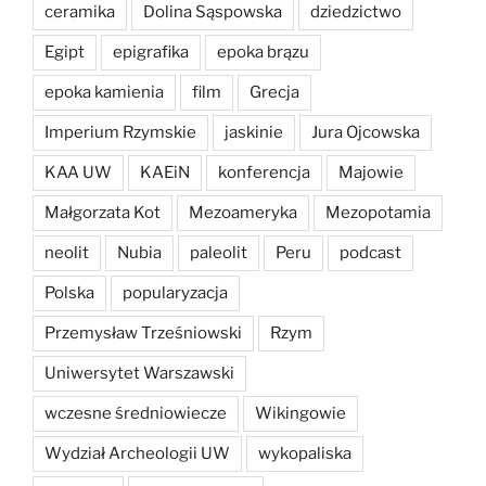
ceramika
Dolina Sąspowska
dziedzictwo
Egipt
epigrafika
epoka brązu
epoka kamienia
film
Grecja
Imperium Rzymskie
jaskinie
Jura Ojcowska
KAA UW
KAEiN
konferencja
Majowie
Małgorzata Kot
Mezoameryka
Mezopotamia
neolit
Nubia
paleolit
Peru
podcast
Polska
popularyzacja
Przemysław Trześniowski
Rzym
Uniwersytet Warszawski
wczesne średniowiecze
Wikingowie
Wydział Archeologii UW
wykopaliska