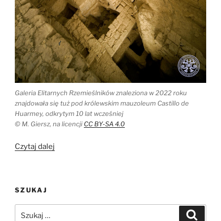
Galeria Elitarnych Rzemieślników znaleziona w 2022 roku
znajdowała się tuż pod królewskim mauzoleum Castillo de
Huarmey, odkrytym 10 lat wcześniej
© M. Giersz, na licencji
CC BY-SA 4.0
„Nowe
Czytaj dalej
odkrycia
w
nekropolii
SZUKAJ
królewskiej
w
Szukaj:
Szukaj
Castillo