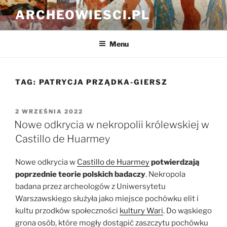
Przejdź
ARCHEOWIESCI.PL
do
treści
Menu
TAG:
PATRYCJA PRZĄDKA-GIERSZ
OPUBLIKOWANE
2 WRZEŚNIA 2022
W
Nowe odkrycia w nekropolii królewskiej w
Castillo de Huarmey
Nowe odkrycia w
Castillo de Huarmey
potwierdzają
poprzednie teorie polskich badaczy
. Nekropola
badana przez archeologów z Uniwersytetu
Warszawskiego służyła jako miejsce pochówku elit i
kultu przodków społeczności
kultury Wari
. Do wąskiego
grona osób, które mogły dostąpić zaszczytu pochówku