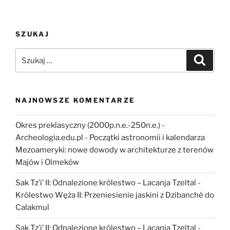
się
wzięły
kolorowe
SZUKAJ
papugi
na
Szukaj:
Szukaj
pustyni?”
NAJNOWSZE KOMENTARZE
Okres preklasyczny (2000p.n.e.-250n.e.) -
Archeologia.edu.pl
-
Początki astronomii i kalendarza
Mezoameryki: nowe dowody w architekturze z terenów
Majów i Olmeków
Sak Tz’i’ II: Odnalezione królestwo – Lacanja Tzeltal
-
Królestwo Węża II: Przeniesienie jaskini z Dzibanché do
Calakmul
Sak Tz’i’ II: Odnalezione królestwo – Lacanja Tzeltal
-