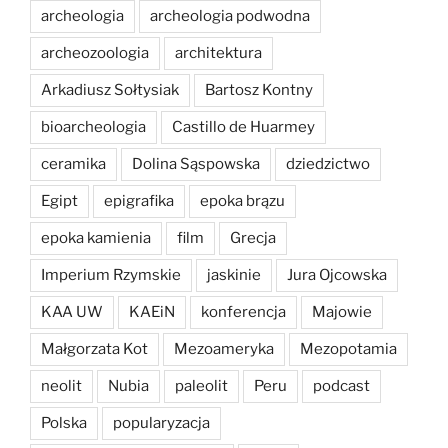
archeologia
archeologia podwodna
archeozoologia
architektura
Arkadiusz Sołtysiak
Bartosz Kontny
bioarcheologia
Castillo de Huarmey
ceramika
Dolina Sąspowska
dziedzictwo
Egipt
epigrafika
epoka brązu
epoka kamienia
film
Grecja
Imperium Rzymskie
jaskinie
Jura Ojcowska
KAA UW
KAEiN
konferencja
Majowie
Małgorzata Kot
Mezoameryka
Mezopotamia
neolit
Nubia
paleolit
Peru
podcast
Polska
popularyzacja