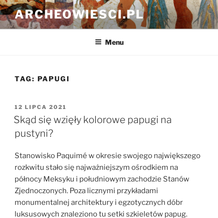
Przejdź
ARCHEOWIESCI.PL
do
treści
Menu
TAG:
PAPUGI
OPUBLIKOWANE
12 LIPCA 2021
W
Skąd się wzięły kolorowe papugi na
pustyni?
Stanowisko
Paquimé
w okresie swojego największego
rozkwitu stało się najważniejszym ośrodkiem na
północy Meksyku i południowym zachodzie Stanów
Zjednoczonych. Poza licznymi przykładami
monumentalnej architektury i egzotycznych dóbr
luksusowych znaleziono tu setki szkieletów papug.