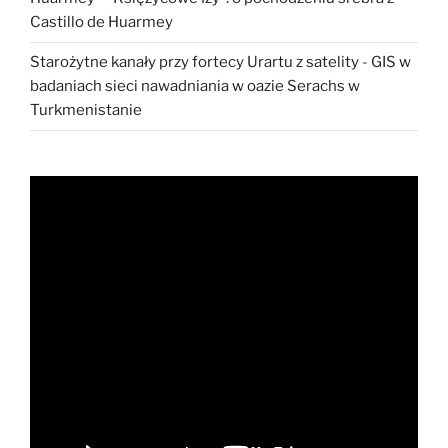
Castillo de Huarmey
Starożytne kanały przy fortecy Urartu z satelity
-
GIS w
badaniach sieci nawadniania w oazie Serachs w
Turkmenistanie