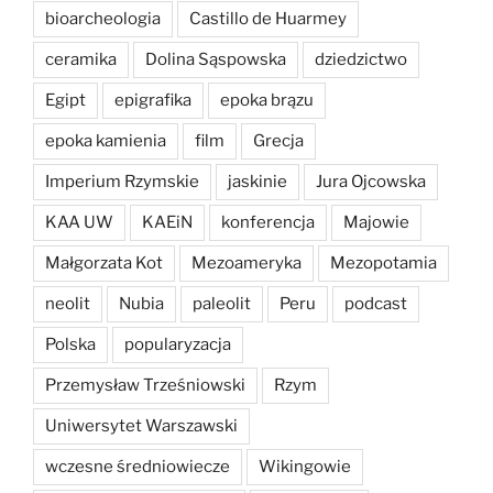
bioarcheologia
Castillo de Huarmey
ceramika
Dolina Sąspowska
dziedzictwo
Egipt
epigrafika
epoka brązu
epoka kamienia
film
Grecja
Imperium Rzymskie
jaskinie
Jura Ojcowska
KAA UW
KAEiN
konferencja
Majowie
Małgorzata Kot
Mezoameryka
Mezopotamia
neolit
Nubia
paleolit
Peru
podcast
Polska
popularyzacja
Przemysław Trześniowski
Rzym
Uniwersytet Warszawski
wczesne średniowiecze
Wikingowie