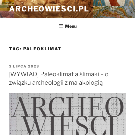
Przejdź
ARCHEOWIESCI.PL
do
treści
Menu
TAG:
PALEOKLIMAT
OPUBLIKOWANE
3 LIPCA 2023
W
[WYWIAD] Paleoklimat a ślimaki – o
związku archeologii z malakologią