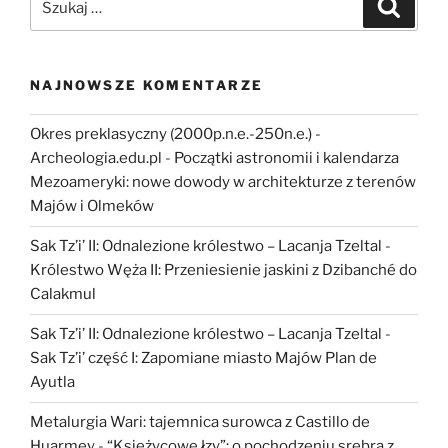
Szukaj
związku
archeologii
z
malakologią”
NAJNOWSZE KOMENTARZE
Okres preklasyczny (2000p.n.e.-250n.e.) -
Archeologia.edu.pl
-
Początki astronomii i kalendarza
Mezoameryki: nowe dowody w architekturze z terenów
Majów i Olmeków
Sak Tz’i’ II: Odnalezione królestwo – Lacanja Tzeltal
-
Królestwo Węża II: Przeniesienie jaskini z Dzibanché do
Calakmul
Sak Tz’i’ II: Odnalezione królestwo – Lacanja Tzeltal
-
Sak Tz’i’ część I: Zapomiane miasto Majów Plan de
Ayutla
Metalurgia Wari: tajemnica surowca z Castillo de
Huarmey
-
“Księżycowe łzy”: o pochodzeniu srebra z