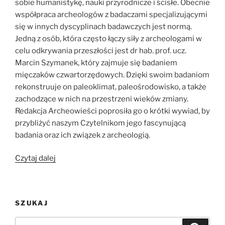
sobie humanistykę, nauki przyrodnicze i ścisłe. Obecnie
współpraca archeologów z badaczami specjalizującymi
się w innych dyscyplinach badawczych jest normą.
Jedną z osób, która często łączy siły z archeologami w
celu odkrywania przeszłości jest dr hab. prof. ucz.
Marcin Szymanek, który zajmuje się badaniem
mięczaków czwartorzędowych. Dzięki swoim badaniom
rekonstruuje on paleoklimat, paleośrodowisko, a także
zachodzące w nich na przestrzeni wieków zmiany.
Redakcja Archeowieści poprosiła go o krótki wywiad, by
przybliżyć naszym Czytelnikom jego fascynującą
badania oraz ich związek z archeologią.
„[WYWIAD]
Czytaj dalej
Paleoklimat
a
ślimaki
SZUKAJ
–
o
Szukaj: