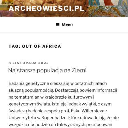
Przejdź
ARCHEOWIESCI.PL
do
treści
Menu
TAG:
OUT OF AFRICA
OPUBLIKOWANE
8 LISTOPADA 2021
W
Najstarsza populacja na Ziemi
Badania genetyczne cieszą się w ostatnich latach
słuszną popularnością. Dostarczają bowiem informacji
na temat zmian w krajobrazie kulturowym i
genetycznym świata. Istnieją jednak wyjątki, o czym
świadczą badania zespołu prof. Eske Willersleva z
Uniwersytetu w Kopenhadze, które udowadniają, że nie
wszędzie dochodziło do tak wyraźnych przetasowań