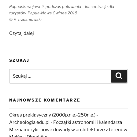
Papuaski wojownik podczas polowania – inscenizacja dla
turystów. Papua-Nowa Gwinea 2018
© P. Trześniowski
„Najstarsza
Czytaj dalej
populacja
na
Ziemi”
SZUKAJ
Szukaj:
Szukaj
NAJNOWSZE KOMENTARZE
Okres preklasyczny (2000p.n.e.-250n.e.) -
Archeologia.edu.pl
-
Początki astronomii i kalendarza
Mezoameryki: nowe dowody w architekturze z terenów
Majów i Olmeków