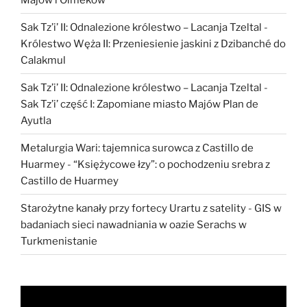
Sak Tz’i’ II: Odnalezione królestwo – Lacanja Tzeltal
-
Królestwo Węża II: Przeniesienie jaskini z Dzibanché do
Calakmul
Sak Tz’i’ II: Odnalezione królestwo – Lacanja Tzeltal
-
Sak Tz’i’ część I: Zapomiane miasto Majów Plan de
Ayutla
Metalurgia Wari: tajemnica surowca z Castillo de
Huarmey
-
“Księżycowe łzy”: o pochodzeniu srebra z
Castillo de Huarmey
Starożytne kanały przy fortecy Urartu z satelity
-
GIS w
badaniach sieci nawadniania w oazie Serachs w
Turkmenistanie