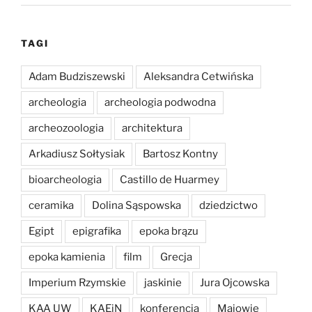
TAGI
Adam Budziszewski
Aleksandra Cetwińska
archeologia
archeologia podwodna
archeozoologia
architektura
Arkadiusz Sołtysiak
Bartosz Kontny
bioarcheologia
Castillo de Huarmey
ceramika
Dolina Sąspowska
dziedzictwo
Egipt
epigrafika
epoka brązu
epoka kamienia
film
Grecja
Imperium Rzymskie
jaskinie
Jura Ojcowska
KAA UW
KAEiN
konferencja
Majowie