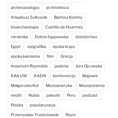
archeozoologia
architektura
Arkadiusz Sołtysiak
Bartosz Kontny
bioarcheologia
Castillo de Huarmey
ceramika
Dolina Sąspowska
dziedzictwo
Egipt
epigrafika
epoka brązu
epoka kamienia
film
Grecja
Imperium Rzymskie
jaskinie
Jura Ojcowska
KAA UW
KAEiN
konferencja
Majowie
Małgorzata Kot
Mezoameryka
Mezopotamia
neolit
Nubia
paleolit
Peru
podcast
Polska
popularyzacja
Przemysław Trześniowski
Rzym