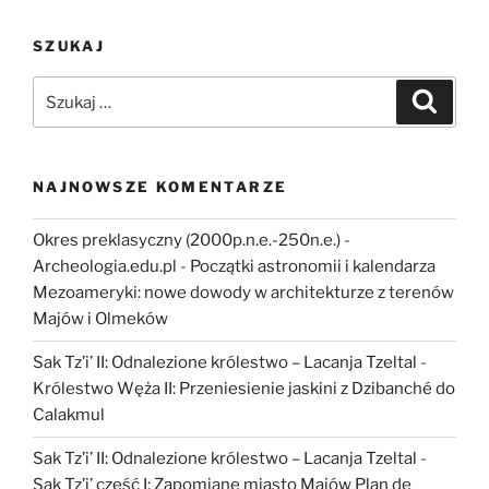
używkowe
z
SZUKAJ
południowych
Wielkich
Szukaj:
Szukaj
Równin”
NAJNOWSZE KOMENTARZE
Okres preklasyczny (2000p.n.e.-250n.e.) -
Archeologia.edu.pl
-
Początki astronomii i kalendarza
Mezoameryki: nowe dowody w architekturze z terenów
Majów i Olmeków
Sak Tz’i’ II: Odnalezione królestwo – Lacanja Tzeltal
-
Królestwo Węża II: Przeniesienie jaskini z Dzibanché do
Calakmul
Sak Tz’i’ II: Odnalezione królestwo – Lacanja Tzeltal
-
Sak Tz’i’ część I: Zapomiane miasto Majów Plan de