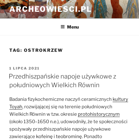
Przejdź
ARCHEOWIESCI.PL
do
treści
Menu
TAG:
OSTROKRZEW
OPUBLIKOWANE
1 LIPCA 2021
W
Przedhiszpańskie napoje używkowe z
południowych Wielkich Równin
Badania fizykochemiczne naczyń ceramicznych
kultury
Toyah
, rozwijającej się na terenie południowych
Wielkich Równin w tzw. okresie
protohistorycznym
(około 1350–1650 n.e.), udowodniły, że te społeczności
spożywały przedhiszpańskie napoje używkowe
zawierające
kofeinę
i
teobrominę
. Ponadto