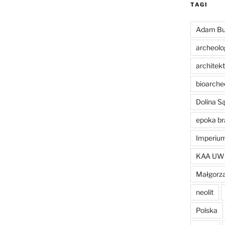
TAGI
Adam Bu
archeolo
architek
bioarche
Dolina 
epoka br
Imperiu
KAA UW
Małgorza
neolit
Polska