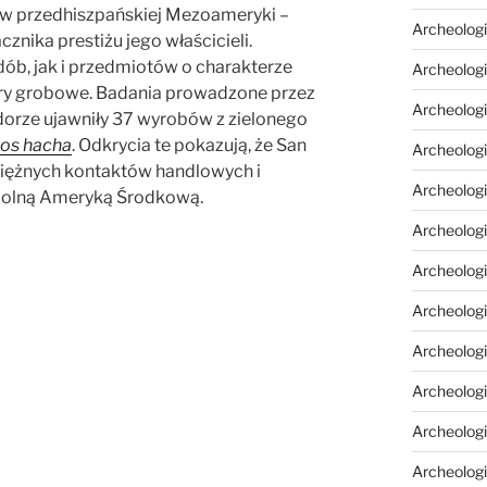
ów przedhiszpańskiej Mezoameryki –
Archeologi
znika prestiżu jego właścicieli.
b, jak i przedmiotów o charakterze
Archeologi
dary grobowe. Badania prowadzone przez
Archeolog
orze ujawniły 37 wyrobów z zielonego
ios hacha
. Odkrycia te pokazują, że San
Archeologia
siężnych kontaktów handlowych i
Archeologi
Dolną Ameryką Środkową.
Archeolog
Archeolog
Archeologi
Archeolog
Archeolog
Archeologi
Archeologi