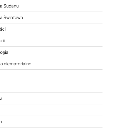
ia Sudanu
ia Światowa
ści
rii
ogia
o niematerialne
a
m