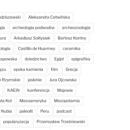
dziszewski
Aleksandra Cetwińska
gia
archeologia podwodna
archeozoologia
tura
Arkadiusz Sołtysiak
Bartosz Kontny
ologia
Castillo de Huarmey
ceramika
Sąspowska
dziedzictwo
Egipt
epigrafika
ązu
epoka kamienia
film
Grecja
m Rzymskie
jaskinie
Jura Ojcowska
KAEiN
konferencja
Majowie
ta Kot
Mezoameryka
Mezopotamia
Nubia
paleolit
Peru
podcast
popularyzacja
Przemysław Trześniowski