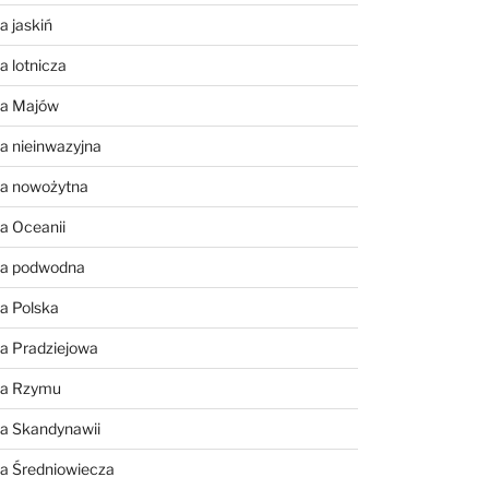
a jaskiń
a lotnicza
ia Majów
a nieinwazyjna
ia nowożytna
a Oceanii
ia podwodna
a Polska
a Pradziejowa
ia Rzymu
ia Skandynawii
ia Średniowiecza