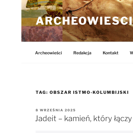
Przejdź
do
ARCHEOWIESCI
treści
Archeowieści
Redakcja
Kontakt
W
TAG:
OBSZAR ISTMO-KOLUMBIJSKI
OPUBLIKOWANE
8 WRZEŚNIA 2025
W
Jadeit – kamień, który łączy