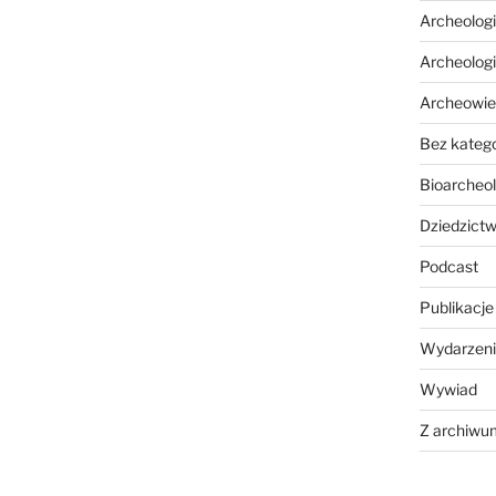
Archeolog
Archeolog
Archeowie
Bez katego
Bioarcheol
Dziedzictw
Podcast
Publikacje
Wydarzeni
Wywiad
Z archiwu