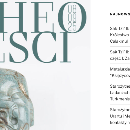
NAJNOWS
Sak Tz’i’ I
Królestwo 
Calakmul
Sak Tz’i’ I
część I: Z
Metalurgia
“Księżycow
Starożytne 
badaniach 
Turkmenis
Starożytne 
Urartu i M
kontakty 