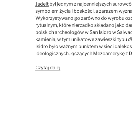
Jadeit
był jednym z najcenniejszych surowc
symbolem życia i boskości, a zarazem wyznac
Wykorzystywano go zarówno do wyrobu ozdó
rytualnym, które nierzadko składano jako 
polskich archeologów w
San Isidro
w Salwad
kamienia, w tym unikatowe zawieszki typu
d
Isidro było ważnym punktem w sieci daleko
ideologicznych, łączących Mezoamerykę z 
„Jadeit
Czytaj dalej
–
kamień,
który
łączy
światy”