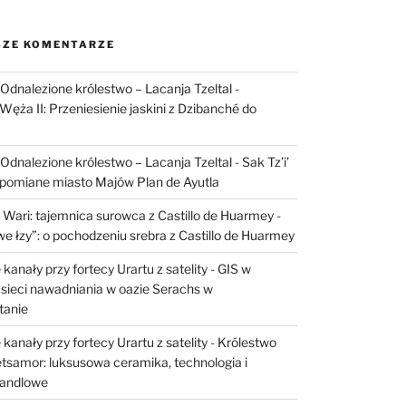
ZE KOMENTARZE
I: Odnalezione królestwo – Lacanja Tzeltal
-
Węża II: Przeniesienie jaskini z Dzibanché do
I: Odnalezione królestwo – Lacanja Tzeltal
-
Sak Tz’i’
apomiane miasto Majów Plan de Ayutla
 Wari: tajemnica surowca z Castillo de Huarmey
-
e łzy”: o pochodzeniu srebra z Castillo de Huarmey
kanały przy fortecy Urartu z satelity
-
GIS w
sieci nawadniania w oazie Serachs w
tanie
kanały przy fortecy Urartu z satelity
-
Królestwo
etsamor: luksusowa ceramika, technologia i
handlowe