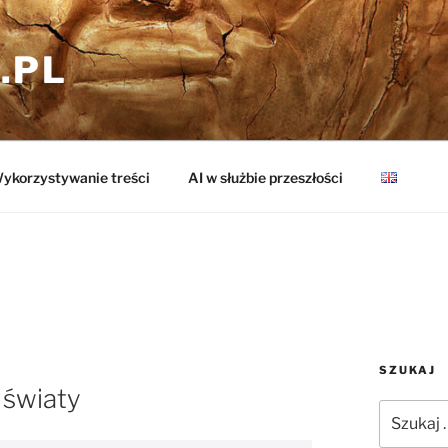
.PL
ykorzystywanie treści
AI w służbie przeszłości
SZUKAJ
 światy
Szukaj: