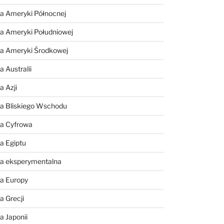
a Ameryki Północnej
a Ameryki Południowej
ia Ameryki Środkowej
 Australii
a Azji
ia Bliskiego Wschodu
ia Cyfrowa
a Egiptu
ia eksperymentalna
ia Europy
a Grecji
a Japonii