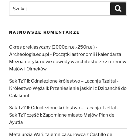
dziejach”
Szukaj:
Szukaj
NAJNOWSZE KOMENTARZE
Okres preklasyczny (2000p.n.e.-250n.e.) -
Archeologia.edu.pl
-
Początki astronomii i kalendarza
Mezoameryki: nowe dowody w architekturze z terenów
Majów i Olmeków
Sak Tz’i’ II: Odnalezione królestwo – Lacanja Tzeltal
-
Królestwo Węża II: Przeniesienie jaskini z Dzibanché do
Calakmul
Sak Tz’i’ II: Odnalezione królestwo – Lacanja Tzeltal
-
Sak Tz’i’ część I: Zapomiane miasto Majów Plan de
Ayutla
Metalurgia Wari: tajemnica surowca z Castillo de