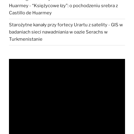
Huarmey
-
“Księżycowe łzy”: o pochodzeniu srebra z
Castillo de Huarmey
Starożytne kanały przy fortecy Urartu z satelity
-
GIS w
badaniach sieci nawadniania w oazie Serachs w
Turkmenistanie