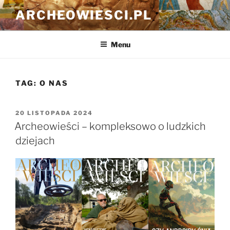
Przejdź
ARCHEOWIESCI.PL
do
treści
Menu
TAG:
O NAS
OPUBLIKOWANE
20 LISTOPADA 2024
W
Archeowieści – kompleksowo o ludzkich
dziejach