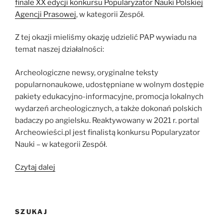
finale XX edycji konkursu Popularyzator Nauki Polskiej
Agencji Prasowej
, w kategorii Zespół.
Z tej okazji mieliśmy okazję udzielić PAP wywiadu na
temat naszej działalności:
Archeologiczne newsy, oryginalne teksty
popularnonaukowe, udostępniane w wolnym dostępie
pakiety edukacyjno-informacyjne, promocja lokalnych
wydarzeń archeologicznych, a także dokonań polskich
badaczy po angielsku. Reaktywowany w 2021 r. portal
Archeowieści.pl jest finalistą konkursu Popularyzator
Nauki – w kategorii Zespół.
„Archeowieści
Czytaj dalej
–
kompleksowo
o
SZUKAJ
ludzkich