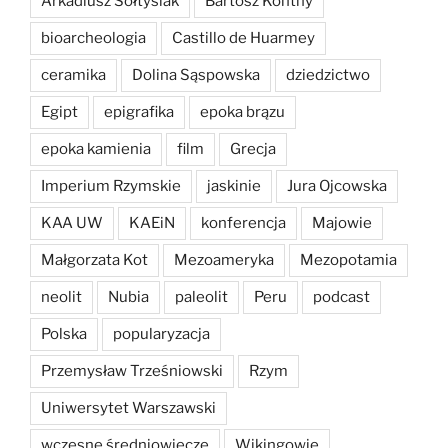
Arkadiusz Sołtysiak
Bartosz Kontny
bioarcheologia
Castillo de Huarmey
ceramika
Dolina Sąspowska
dziedzictwo
Egipt
epigrafika
epoka brązu
epoka kamienia
film
Grecja
Imperium Rzymskie
jaskinie
Jura Ojcowska
KAA UW
KAEiN
konferencja
Majowie
Małgorzata Kot
Mezoameryka
Mezopotamia
neolit
Nubia
paleolit
Peru
podcast
Polska
popularyzacja
Przemysław Trześniowski
Rzym
Uniwersytet Warszawski
wczesne średniowiecze
Wikingowie