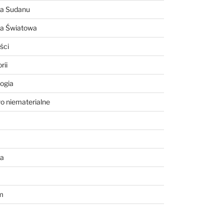
ia Sudanu
ia Światowa
ści
rii
ogia
o niematerialne
a
m