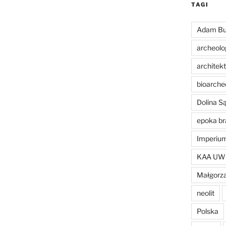
TAGI
Adam Bu
archeolo
architek
bioarche
Dolina 
epoka br
Imperiu
KAA UW
Małgorza
neolit
Polska