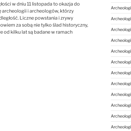
ści w dniu 11 listopada to okazja do
Archeologi
 archeologii i archeologów, którzy
ległość. Liczne powstania i zrywy
Archeologi
owiem za sobą nie tylko ślad historyczny,
Archeolog
re od kilku lat są badane w ramach
Archeologia
Archeologi
Archeolog
Archeolog
Archeologi
Archeolog
Archeolog
Archeologi
Archeologi