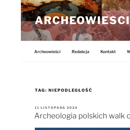
Przejdź
do
ARCHEOWIESCI
treści
Archeowieści
Redakcja
Kontakt
W
TAG:
NIEPODLEGŁOŚĆ
OPUBLIKOWANE
11 LISTOPADA 2024
W
Archeologia polskich walk 