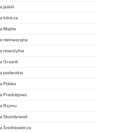
a jaskiń
a lotnicza
ia Majów
a nieinwazyjna
ia nowożytna
a Oceanii
ia podwodna
a Polska
a Pradziejowa
ia Rzymu
ia Skandynawii
ia Średniowiecza