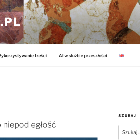
.PL
ykorzystywanie treści
AI w służbie przeszłości
SZUKAJ
o niepodległość
Szukaj: