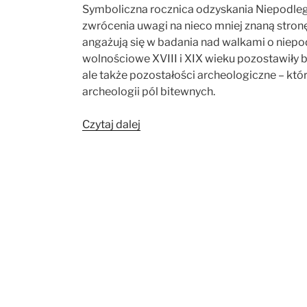
Symboliczna rocznica odzyskania Niepodległo
zwrócenia uwagi na nieco mniej znaną stronę
angażują się w badania nad walkami o niepod
wolnościowe XVIII i XIX wieku pozostawiły b
ale także pozostałości archeologiczne – któ
archeologii pól bitewnych.
„Archeologia
Czytaj dalej
polskich
walk
o
niepodległość”