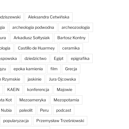
dziszewski
Aleksandra Cetwińska
gia
archeologia podwodna
archeozoologia
tura
Arkadiusz Sołtysiak
Bartosz Kontny
ologia
Castillo de Huarmey
ceramika
Sąspowska
dziedzictwo
Egipt
epigrafika
ązu
epoka kamienia
film
Grecja
m Rzymskie
jaskinie
Jura Ojcowska
KAEiN
konferencja
Majowie
ta Kot
Mezoameryka
Mezopotamia
Nubia
paleolit
Peru
podcast
popularyzacja
Przemysław Trześniowski