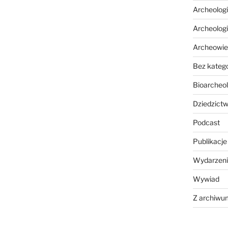
Archeolog
Archeolog
Archeowie
Bez katego
Bioarcheol
Dziedzictw
Podcast
Publikacje
Wydarzeni
Wywiad
Z archiwu