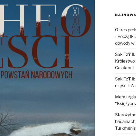
NAJNOWS
Okres prek
-
Początki 
dowody w 
Sak Tz’i’ I
Królestwo 
Calakmul
Sak Tz’i’ I
część I: Z
Metalurgia
“Księżycow
Starożytne 
badaniach 
Turkmenis