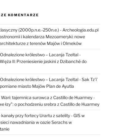
ZE KOMENTARZE
lasyczny (2000p.n.e.-250n.e.) - Archeologia.edu.pl
astronomii i kalendarza Mezoameryki: nowe
architekturze z terenów Majów i Olmeków
I: Odnalezione królestwo – Lacanja Tzeltal
-
Węża II: Przeniesienie jaskini z Dzibanché do
I: Odnalezione królestwo – Lacanja Tzeltal
-
Sak Tz’i’
apomiane miasto Majów Plan de Ayutla
 Wari: tajemnica surowca z Castillo de Huarmey
-
e łzy”: o pochodzeniu srebra z Castillo de Huarmey
kanały przy fortecy Urartu z satelity
-
GIS w
sieci nawadniania w oazie Serachs w
tanie