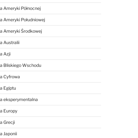
a Ameryki Północnej
a Ameryki Południowej
ia Ameryki Środkowej
 Australii
a Azji
ia Bliskiego Wschodu
ia Cyfrowa
a Egiptu
ia eksperymentalna
ia Europy
a Grecji
a Japonii