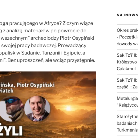
NAJNOWS
oga pracującego w Afryce? Z czym wiąże
Okres prek
ę ją z analizą materiałów po powrocie do
-
Początki 
Powszechnym” archeolodzy
Piotr Osypiński
dowody w 
h swojej pracy badawczej. Prowadzący
alisk w Sudanie, Tanzanii i Egipcie, a
Sak Tz’i’ I
ni”. Bez uproszczeń, ale wciąż przystępnie.
Królestwo 
Calakmul
Sak Tz’i’ I
część I: Z
Metalurgia
“Księżycow
Starożytne 
badaniach 
Turkmenis