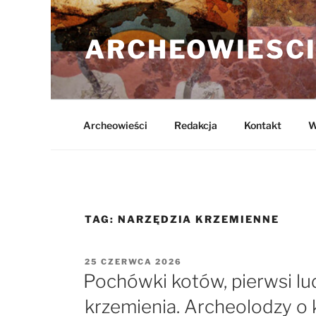
Przejdź
do
ARCHEOWIESCI
treści
Archeowieści
Redakcja
Kontakt
W
TAG:
NARZĘDZIA KRZEMIENNE
OPUBLIKOWANE
25 CZERWCA 2026
W
Pochówki kotów, pierwsi ludz
krzemienia. Archeolodzy o 