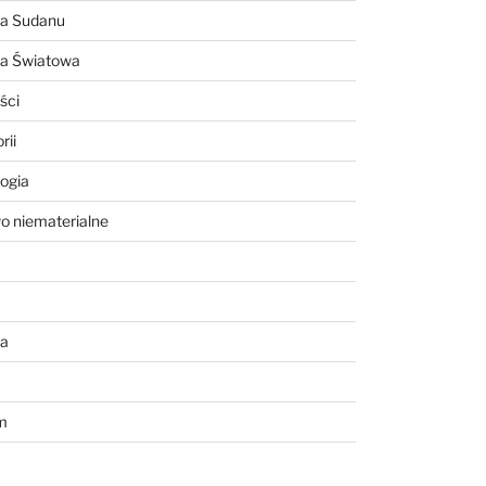
ia Sudanu
ia Światowa
ści
rii
ogia
o niematerialne
a
m