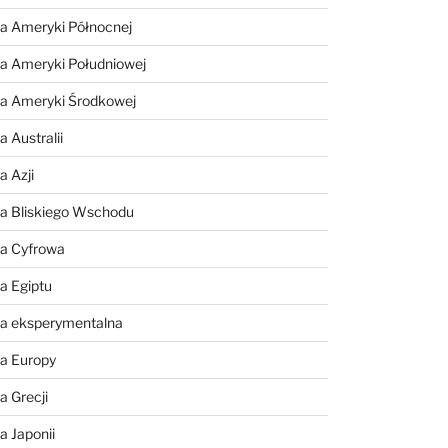
a Ameryki Północnej
a Ameryki Południowej
ia Ameryki Środkowej
 Australii
a Azji
ia Bliskiego Wschodu
ia Cyfrowa
a Egiptu
ia eksperymentalna
ia Europy
a Grecji
a Japonii