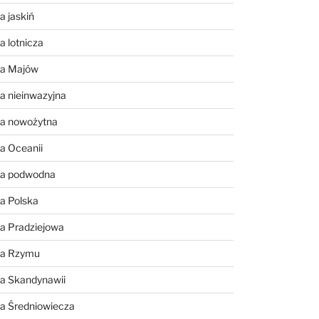
a jaskiń
a lotnicza
ia Majów
a nieinwazyjna
ia nowożytna
a Oceanii
ia podwodna
a Polska
a Pradziejowa
ia Rzymu
ia Skandynawii
ia Średniowiecza