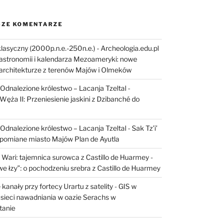
ZE KOMENTARZE
lasyczny (2000p.n.e.-250n.e.) - Archeologia.edu.pl
astronomii i kalendarza Mezoameryki: nowe
architekturze z terenów Majów i Olmeków
I: Odnalezione królestwo – Lacanja Tzeltal
-
Węża II: Przeniesienie jaskini z Dzibanché do
I: Odnalezione królestwo – Lacanja Tzeltal
-
Sak Tz’i’
apomiane miasto Majów Plan de Ayutla
 Wari: tajemnica surowca z Castillo de Huarmey
-
e łzy”: o pochodzeniu srebra z Castillo de Huarmey
kanały przy fortecy Urartu z satelity
-
GIS w
sieci nawadniania w oazie Serachs w
tanie