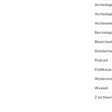
Archeolog
Archeolog
Archeowie
Bez katego
Bioarcheol
Dziedzictw
Podcast
Publikacje
Wydarzeni
Wywiad
Z archiwu