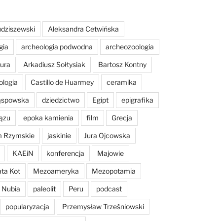
dziszewski
Aleksandra Cetwińska
gia
archeologia podwodna
archeozoologia
tura
Arkadiusz Sołtysiak
Bartosz Kontny
ologia
Castillo de Huarmey
ceramika
Sąspowska
dziedzictwo
Egipt
epigrafika
ązu
epoka kamienia
film
Grecja
m Rzymskie
jaskinie
Jura Ojcowska
KAEiN
konferencja
Majowie
ta Kot
Mezoameryka
Mezopotamia
Nubia
paleolit
Peru
podcast
popularyzacja
Przemysław Trześniowski