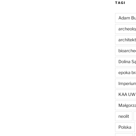
TAGI
Adam Bu
archeolo
architek
bioarche
Dolina 
epoka br
Imperiu
KAA UW
Małgorza
neolit
Polska