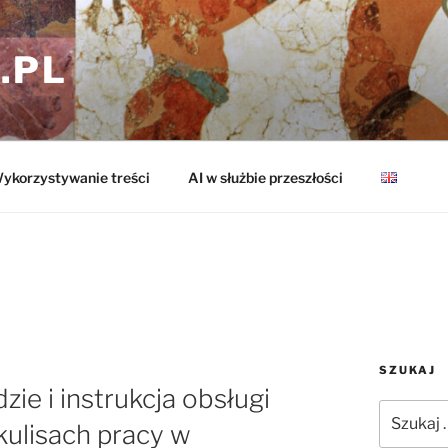
.PL
ykorzystywanie treści
AI w służbie przeszłości
SZUKAJ
ie i instrukcja obsługi
Szukaj:
kulisach pracy w