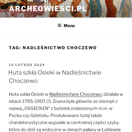
Przejdź
ARCHEOWIESCI.PL
do
treści
Menu
TAG:
NADLEŚNICTWO CHOCZEWO
OPUBLIKOWANE
15 LUTEGO 2024
W
Huta szkła Osieki w Nadleśnictwie
Choczewo
Huta szkła Osieki w
Nadleśnictwie Choczewo
, działała w
latach 1795-1907 (?). Znana była głównie ze stempli z
nazwą „OSSECKEN” z butelek znalezionych m.in. w
Pucku czy Gdańsku. Produkowano tutaj także
charakterystyczne wypukłe w centralnej części szyby,
które do dziś są widoczne w oknach
pałacu w Lublewie