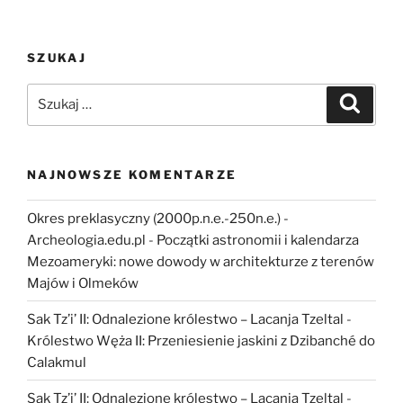
Osieki
w
SZUKAJ
Nadleśnictwie
Choczewo”
Szukaj:
Szukaj
NAJNOWSZE KOMENTARZE
Okres preklasyczny (2000p.n.e.-250n.e.) -
Archeologia.edu.pl
-
Początki astronomii i kalendarza
Mezoameryki: nowe dowody w architekturze z terenów
Majów i Olmeków
Sak Tz’i’ II: Odnalezione królestwo – Lacanja Tzeltal
-
Królestwo Węża II: Przeniesienie jaskini z Dzibanché do
Calakmul
Sak Tz’i’ II: Odnalezione królestwo – Lacanja Tzeltal
-