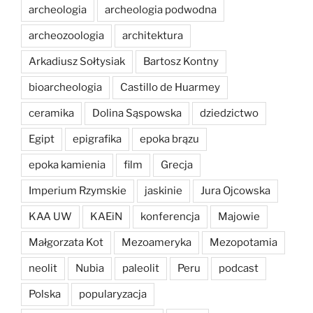
archeologia
archeologia podwodna
archeozoologia
architektura
Arkadiusz Sołtysiak
Bartosz Kontny
bioarcheologia
Castillo de Huarmey
ceramika
Dolina Sąspowska
dziedzictwo
Egipt
epigrafika
epoka brązu
epoka kamienia
film
Grecja
Imperium Rzymskie
jaskinie
Jura Ojcowska
KAA UW
KAEiN
konferencja
Majowie
Małgorzata Kot
Mezoameryka
Mezopotamia
neolit
Nubia
paleolit
Peru
podcast
Polska
popularyzacja