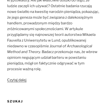
kryptowaluty. Ale jak właściwie doszło do tego, że
ludzie zaczęli ich używać? Ostatnie badania rzucają
nowe światło na kwestię narodzin pieniądza, pokazując,
że jego geneza może być związana z dalekosiężnym
handlem, prowadzonym między bardzo
zróżnicowanymi społecznościami. W artykule
przyglądamy się najnowszej teorii autorstwa Mikaela
Fauvella z Uniwersytetu w Lund, opublikowanej
niedawno w czasopiśmie
Journal of Archaeological
Method and Theory
. Badacz przekonuje nas, że wbrew
opiniom negującym udział barteru w powstaniu
pieniądza, mógł on faktycznie odgrywać w tym
procesie ważną rolę.
„Jak
Czytaj dalej
narodził
się
pi(e)niądz?”
SZUKAJ