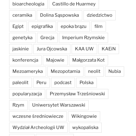
bioarcheologia
Castillo de Huarmey
ceramika
Dolina Sąspowska
dziedzictwo
Egipt
epigrafika
epoka brązu
film
genetyka
Grecja
Imperium Rzymskie
jaskinie
Jura Ojcowska
KAA UW
KAEiN
konferencja
Majowie
Małgorzata Kot
Mezoameryka
Mezopotamia
neolit
Nubia
paleolit
Peru
podcast
Polska
popularyzacja
Przemysław Trześniowski
Rzym
Uniwersytet Warszawski
wczesne średniowiecze
Wikingowie
Wydział Archeologii UW
wykopaliska