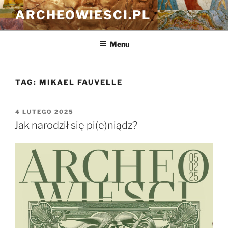
Przejdź
ARCHEOWIESCI.PL
do
treści
Menu
TAG:
MIKAEL FAUVELLE
OPUBLIKOWANE
4 LUTEGO 2025
W
Jak narodził się pi(e)niądz?