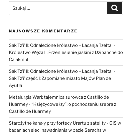
Szukaj:
Szukaj
NAJNOWSZE KOMENTARZE
Sak Tz’i’ II: Odnalezione królestwo – Lacanja Tzeltal
-
Królestwo Węża II: Przeniesienie jaskini z Dzibanché do
Calakmul
Sak Tz’i’ II: Odnalezione królestwo – Lacanja Tzeltal
-
Sak Tz’i’ część I: Zapomiane miasto Majów Plan de
Ayutla
Metalurgia Wari: tajemnica surowca z Castillo de
Huarmey
-
“Księżycowe łzy”: o pochodzeniu srebra z
Castillo de Huarmey
Starożytne kanały przy fortecy Urartu z satelity
-
GIS w
badaniach sieci nawadniania w oazie Serachs w