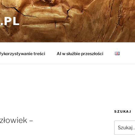
.PL
ykorzystywanie treści
AI w służbie przeszłości
SZUKAJ
złowiek –
Szukaj: