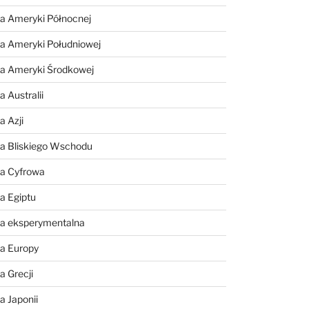
a Ameryki Północnej
a Ameryki Południowej
ia Ameryki Środkowej
 Australii
a Azji
ia Bliskiego Wschodu
ia Cyfrowa
a Egiptu
ia eksperymentalna
ia Europy
a Grecji
a Japonii