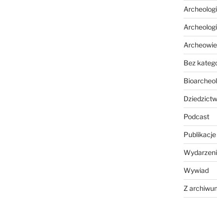
Archeolog
Archeolog
Archeowie
Bez katego
Bioarcheol
Dziedzictw
Podcast
Publikacje
Wydarzeni
Wywiad
Z archiwu