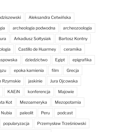
dziszewski
Aleksandra Cetwińska
gia
archeologia podwodna
archeozoologia
tura
Arkadiusz Sołtysiak
Bartosz Kontny
ologia
Castillo de Huarmey
ceramika
Sąspowska
dziedzictwo
Egipt
epigrafika
ązu
epoka kamienia
film
Grecja
m Rzymskie
jaskinie
Jura Ojcowska
KAEiN
konferencja
Majowie
ta Kot
Mezoameryka
Mezopotamia
Nubia
paleolit
Peru
podcast
popularyzacja
Przemysław Trześniowski