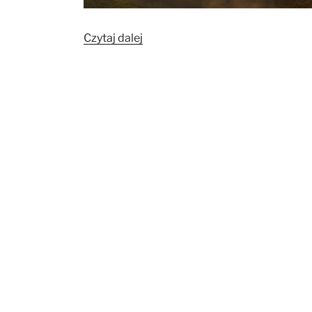
„Bioregion
Czytaj dalej
Biebrza
Rzeka
i
Człowiek
–
Archeoczwartek”