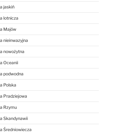
a jaskiń
a lotnicza
ia Majów
a nieinwazyjna
ia nowożytna
a Oceanii
ia podwodna
a Polska
a Pradziejowa
ia Rzymu
ia Skandynawii
ia Średniowiecza