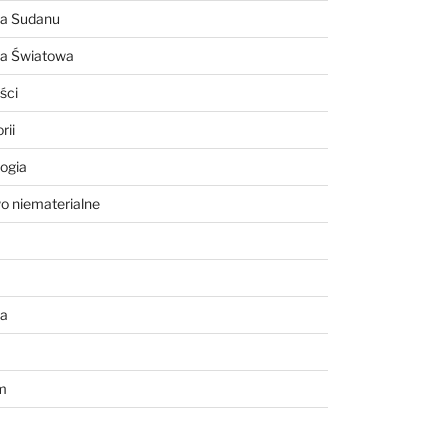
ia Sudanu
ia Światowa
ści
rii
ogia
o niematerialne
a
m