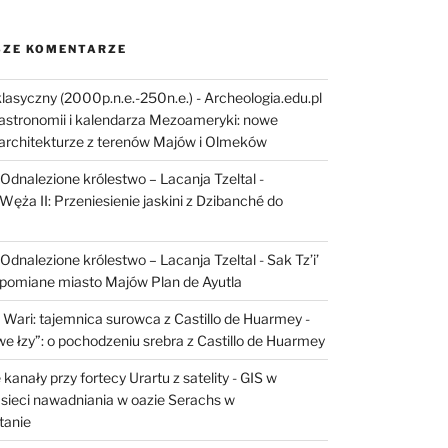
ZE KOMENTARZE
lasyczny (2000p.n.e.-250n.e.) - Archeologia.edu.pl
astronomii i kalendarza Mezoameryki: nowe
architekturze z terenów Majów i Olmeków
I: Odnalezione królestwo – Lacanja Tzeltal
-
Węża II: Przeniesienie jaskini z Dzibanché do
I: Odnalezione królestwo – Lacanja Tzeltal
-
Sak Tz’i’
apomiane miasto Majów Plan de Ayutla
 Wari: tajemnica surowca z Castillo de Huarmey
-
e łzy”: o pochodzeniu srebra z Castillo de Huarmey
kanały przy fortecy Urartu z satelity
-
GIS w
sieci nawadniania w oazie Serachs w
tanie