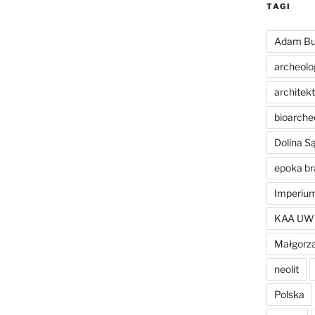
TAGI
Adam Bu
archeolo
architek
bioarche
Dolina 
epoka br
Imperiu
KAA UW
Małgorza
neolit
Polska