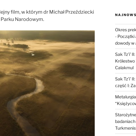
jny film, w którym dr Michał Przeździecki
NAJNOWS
m Parku Narodowym.
Okres prek
-
Początki 
dowody w 
Sak Tz’i’ I
Królestwo 
Calakmul
Sak Tz’i’ I
część I: Z
Metalurgia
“Księżycow
Starożytne 
badaniach 
Turkmenis