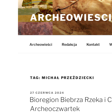
Przejdź
do
ARCHEOWIESCI
treści
Archeowieści
Redakcja
Kontakt
W
TAG:
MICHAŁ PRZEŹDZIECKI
OPUBLIKOWANE
27 CZERWCA 2024
W
Bioregion Biebrza Rzeka i C
Archeoczwartek