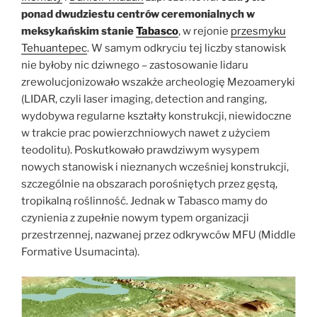
ponad dwudziestu centrów ceremonialnych w
meksykańskim stanie
Tabasco
, w rejonie
przesmyku
Tehuantepec
. W samym odkryciu tej liczby stanowisk
nie byłoby nic dziwnego – zastosowanie lidaru
zrewolucjonizowało wszakże archeologię Mezoameryki
(LIDAR, czyli laser imaging, detection and ranging,
wydobywa regularne kształty konstrukcji, niewidoczne
w trakcie prac powierzchniowych nawet z użyciem
teodolitu). Poskutkowało prawdziwym wysypem
nowych stanowisk i nieznanych wcześniej konstrukcji,
szczególnie na obszarach porośniętych przez gęstą,
tropikalną roślinność. Jednak w Tabasco mamy do
czynienia z zupełnie nowym typem organizacji
przestrzennej, nazwanej przez odkrywców MFU (Middle
Formative Usumacinta).