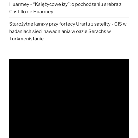
Huarmey
-
“Księżycowe łzy”: o pochodzeniu srebra z
Castillo de Huarmey
Starożytne kanały przy fortecy Urartu z satelity
-
GIS w
badaniach sieci nawadniania w oazie Serachs w
Turkmenistanie