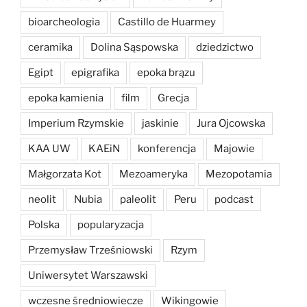
bioarcheologia
Castillo de Huarmey
ceramika
Dolina Sąspowska
dziedzictwo
Egipt
epigrafika
epoka brązu
epoka kamienia
film
Grecja
Imperium Rzymskie
jaskinie
Jura Ojcowska
KAA UW
KAEiN
konferencja
Majowie
Małgorzata Kot
Mezoameryka
Mezopotamia
neolit
Nubia
paleolit
Peru
podcast
Polska
popularyzacja
Przemysław Trześniowski
Rzym
Uniwersytet Warszawski
wczesne średniowiecze
Wikingowie