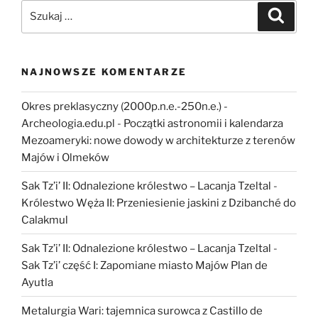
potężne
Szukaj:
Szukaj
konstrukcje
w
Tabasco
–
NAJNOWSZE KOMENTARZE
pomost
między
Okres preklasyczny (2000p.n.e.-250n.e.) -
kulturami
Archeologia.edu.pl
-
Początki astronomii i kalendarza
Majów
Mezoameryki: nowe dowody w architekturze z terenów
i
Majów i Olmeków
Olmeków?”
Sak Tz’i’ II: Odnalezione królestwo – Lacanja Tzeltal
-
Królestwo Węża II: Przeniesienie jaskini z Dzibanché do
Calakmul
Sak Tz’i’ II: Odnalezione królestwo – Lacanja Tzeltal
-
Sak Tz’i’ część I: Zapomiane miasto Majów Plan de
Ayutla
Metalurgia Wari: tajemnica surowca z Castillo de