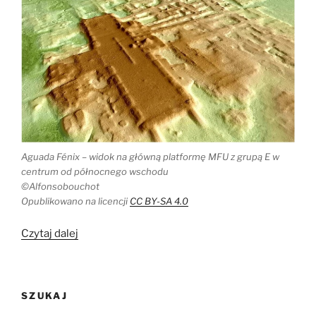
Aguada Fénix – widok na główną platformę MFU z grupą E w
centrum od północnego wschodu
©Alfonsobouchot
Opublikowano na licencji
CC BY-SA 4.0
„Lidar
Czytaj dalej
na
przesmyku
Tehuantepec
SZUKAJ
i