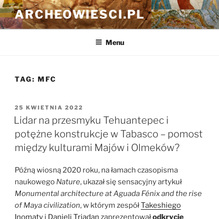
Przejdź
ARCHEOWIESCI.PL
do
treści
Menu
TAG:
MFC
OPUBLIKOWANE
25 KWIETNIA 2022
W
Lidar na przesmyku Tehuantepec i
potężne konstrukcje w Tabasco – pomost
między kulturami Majów i Olmeków?
Późną wiosną 2020 roku, na łamach czasopisma
naukowego
Nature
, ukazał się sensacyjny artykuł
Monumental architecture at Aguada Fénix and the rise
of Maya civilization
, w którym zespół
Takeshiego
Inomaty
i
Danieli Triadan
zaprezentował
odkrycie