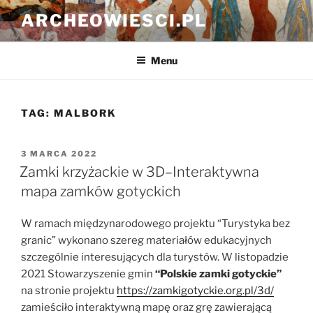
Przejdź
ARCHEOWIESCI.PL
do
treści
Menu
TAG:
MALBORK
OPUBLIKOWANE
3 MARCA 2022
W
Zamki krzyżackie w 3D–Interaktywna
mapa zamków gotyckich
W ramach międzynarodowego projektu “Turystyka bez
granic” wykonano szereg materiałów edukacyjnych
szczególnie interesujących dla turystów. W listopadzie
2021 Stowarzyszenie gmin
“Polskie zamki gotyckie”
na stronie projektu
https://zamkigotyckie.org.pl/3d/
zamieściło interaktywną mapę oraz grę zawierającą