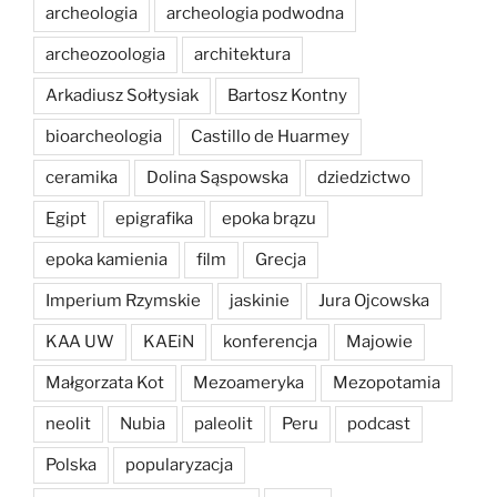
archeologia
archeologia podwodna
archeozoologia
architektura
Arkadiusz Sołtysiak
Bartosz Kontny
bioarcheologia
Castillo de Huarmey
ceramika
Dolina Sąspowska
dziedzictwo
Egipt
epigrafika
epoka brązu
epoka kamienia
film
Grecja
Imperium Rzymskie
jaskinie
Jura Ojcowska
KAA UW
KAEiN
konferencja
Majowie
Małgorzata Kot
Mezoameryka
Mezopotamia
neolit
Nubia
paleolit
Peru
podcast
Polska
popularyzacja