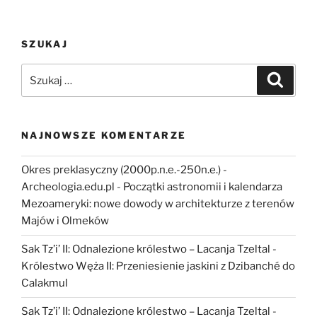
w
3D–
SZUKAJ
Interaktywna
mapa
Szukaj:
Szukaj
zamków
gotyckich”
NAJNOWSZE KOMENTARZE
Okres preklasyczny (2000p.n.e.-250n.e.) -
Archeologia.edu.pl
-
Początki astronomii i kalendarza
Mezoameryki: nowe dowody w architekturze z terenów
Majów i Olmeków
Sak Tz’i’ II: Odnalezione królestwo – Lacanja Tzeltal
-
Królestwo Węża II: Przeniesienie jaskini z Dzibanché do
Calakmul
Sak Tz’i’ II: Odnalezione królestwo – Lacanja Tzeltal
-