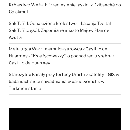
Królestwo Węża II: Przeniesienie jaskini z Dzibanché do
Calakmul
Sak Tz’i’ II: Odnalezione królestwo – Lacanja Tzeltal
-
Sak Tz’i’ część I: Zapomiane miasto Majów Plan de
Ayutla
Metalurgia Wari: tajemnica surowca z Castillo de
Huarmey
-
“Księżycowe łzy”: o pochodzeniu srebra z
Castillo de Huarmey
Starożytne kanały przy fortecy Urartu z satelity
-
GIS w
badaniach sieci nawadniania w oazie Serachs w
Turkmenistanie