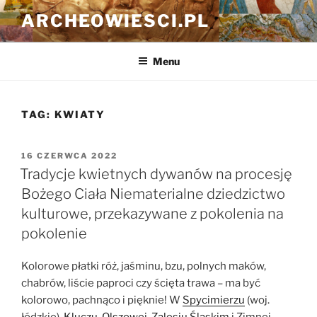
Przejdź
ARCHEOWIESCI.PL
do
treści
Menu
TAG:
KWIATY
OPUBLIKOWANE
16 CZERWCA 2022
W
Tradycje kwietnych dywanów na procesję
Bożego Ciała Niematerialne dziedzictwo
kulturowe, przekazywane z pokolenia na
pokolenie
Kolorowe płatki róż, jaśminu, bzu, polnych maków,
chabrów, liście paproci czy ścięta trawa – ma być
kolorowo, pachnąco i pięknie! W
Spycimierzu
(woj.
łódzkie),
Kluczu
,
Olszowej
,
Zalesiu Śląskim
i Zimnej