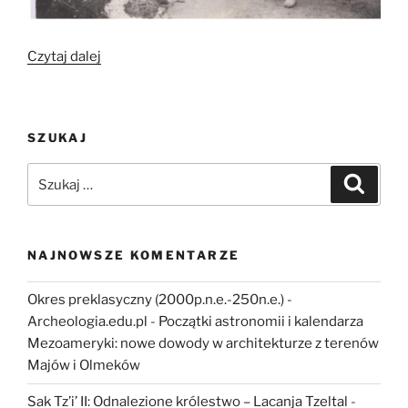
„Tradycje
Czytaj dalej
kwietnych
dywanów
na
SZUKAJ
procesję
Bożego
Szukaj:
Szukaj
Ciała
Niematerialne
dziedzictwo
kulturowe,
NAJNOWSZE KOMENTARZE
przekazywane
z
Okres preklasyczny (2000p.n.e.-250n.e.) -
pokolenia
Archeologia.edu.pl
-
Początki astronomii i kalendarza
na
Mezoameryki: nowe dowody w architekturze z terenów
pokolenie”
Majów i Olmeków
Sak Tz’i’ II: Odnalezione królestwo – Lacanja Tzeltal
-