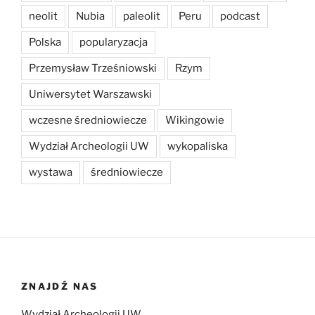
neolit
Nubia
paleolit
Peru
podcast
Polska
popularyzacja
Przemysław Trześniowski
Rzym
Uniwersytet Warszawski
wczesne średniowiecze
Wikingowie
Wydział Archeologii UW
wykopaliska
wystawa
średniowiecze
ZNAJDŹ NAS
Wydział Archeologii UW