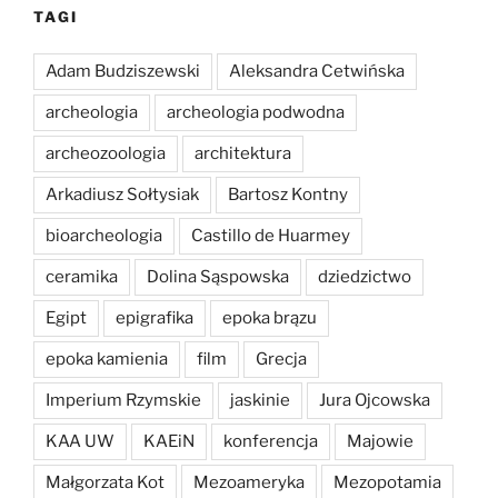
TAGI
Adam Budziszewski
Aleksandra Cetwińska
archeologia
archeologia podwodna
archeozoologia
architektura
Arkadiusz Sołtysiak
Bartosz Kontny
bioarcheologia
Castillo de Huarmey
ceramika
Dolina Sąspowska
dziedzictwo
Egipt
epigrafika
epoka brązu
epoka kamienia
film
Grecja
Imperium Rzymskie
jaskinie
Jura Ojcowska
KAA UW
KAEiN
konferencja
Majowie
Małgorzata Kot
Mezoameryka
Mezopotamia