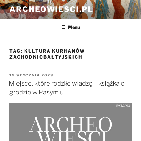
Przejdź
ARCHEOWIESCI.PL
do
treści
Menu
TAG:
KULTURA KURHANÓW
ZACHODNIOBAŁTYJSKICH
OPUBLIKOWANE
19 STYCZNIA 2023
W
Miejsce, które rodziło władzę – książka o
grodzie w Pasymiu