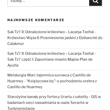
o
grodzie
w
Pasymiu”
NAJNOWSZE KOMENTARZE
Sak Tz’i’ II: Odnalezione królestwo – Lacanja Tzeltal
-
Królestwo Węża II: Przeniesienie jaskini z Dzibanché do
Calakmul
Sak Tz’i’ II: Odnalezione królestwo – Lacanja Tzeltal
-
Sak Tz’i’ część I: Zapomiane miasto Majów Plan de
Ayutla
Metalurgia Wari: tajemnica surowca z Castillo de
Huarmey
-
“Księżycowe łzy”: o pochodzeniu srebra z
Castillo de Huarmey
Starożytne kanały przy fortecy Urartu z satelity
-
GIS w
badaniach sieci nawadniania w oazie Serachs w
Turkmenistanie