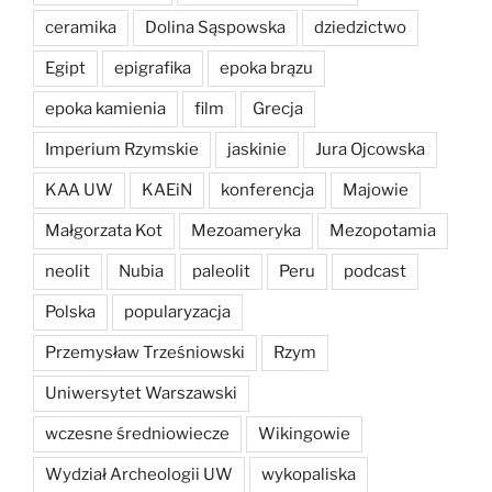
ceramika
Dolina Sąspowska
dziedzictwo
Egipt
epigrafika
epoka brązu
epoka kamienia
film
Grecja
Imperium Rzymskie
jaskinie
Jura Ojcowska
KAA UW
KAEiN
konferencja
Majowie
Małgorzata Kot
Mezoameryka
Mezopotamia
neolit
Nubia
paleolit
Peru
podcast
Polska
popularyzacja
Przemysław Trześniowski
Rzym
Uniwersytet Warszawski
wczesne średniowiecze
Wikingowie
Wydział Archeologii UW
wykopaliska