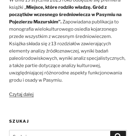
W dniu 19 stycznia 2023 roku odbędzie się premiera
książki „
Miejsce, które rodziło władzę. Gród z
początków wczesnego średniowiecza w Pasymiu na
Pojezierzu Mazurskim”.
Zapowiadana publikacja to
monografia wielokulturowego osiedla kojarzonego
przede wszystkim z wczesnym średniowieczem.
Książka składa się z 13 rozdziałów zawierających
elementy analizy źródłoznawczej, wyniki badań
paleośrodowiskowych, wyniki analiz specjalistycznych,
a także partie dotyczące analizy kulturowej,
uwzględniającej różnorodne aspekty funkcjonowania
grodu i osady w Pasymiu.
„Miejsce,
Czytaj dalej
które
rodziło
władzę
SZUKAJ
–
książka
Szukaj:
Szukaj