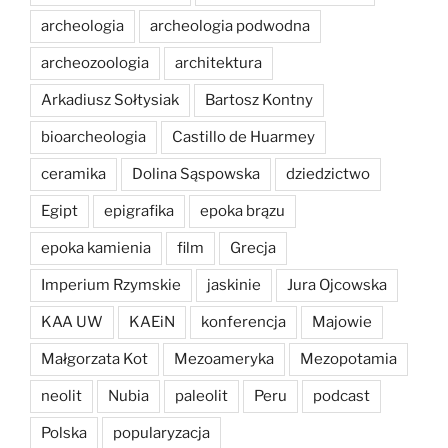
archeologia
archeologia podwodna
archeozoologia
architektura
Arkadiusz Sołtysiak
Bartosz Kontny
bioarcheologia
Castillo de Huarmey
ceramika
Dolina Sąspowska
dziedzictwo
Egipt
epigrafika
epoka brązu
epoka kamienia
film
Grecja
Imperium Rzymskie
jaskinie
Jura Ojcowska
KAA UW
KAEiN
konferencja
Majowie
Małgorzata Kot
Mezoameryka
Mezopotamia
neolit
Nubia
paleolit
Peru
podcast
Polska
popularyzacja