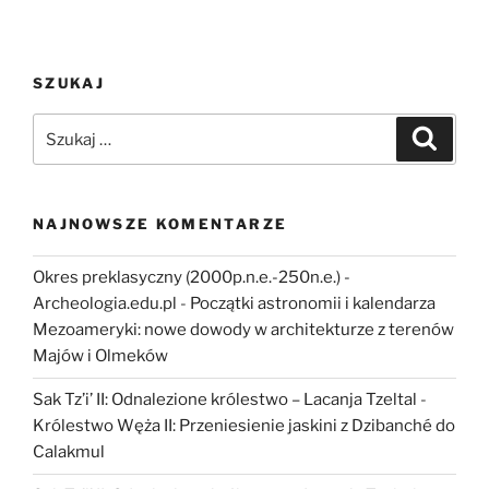
i
rozśpiewana,
czyli
SZUKAJ
muzyka
w
Szukaj:
Szukaj
religii
starożytnej
Mezopotamii”
NAJNOWSZE KOMENTARZE
Okres preklasyczny (2000p.n.e.-250n.e.) -
Archeologia.edu.pl
-
Początki astronomii i kalendarza
Mezoameryki: nowe dowody w architekturze z terenów
Majów i Olmeków
Sak Tz’i’ II: Odnalezione królestwo – Lacanja Tzeltal
-
Królestwo Węża II: Przeniesienie jaskini z Dzibanché do
Calakmul