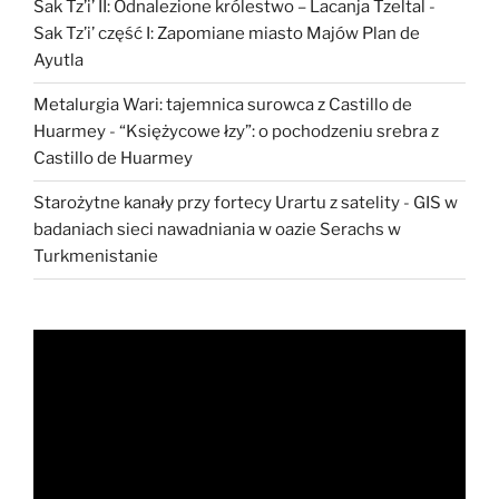
Sak Tz’i’ II: Odnalezione królestwo – Lacanja Tzeltal
-
Sak Tz’i’ część I: Zapomiane miasto Majów Plan de
Ayutla
Metalurgia Wari: tajemnica surowca z Castillo de
Huarmey
-
“Księżycowe łzy”: o pochodzeniu srebra z
Castillo de Huarmey
Starożytne kanały przy fortecy Urartu z satelity
-
GIS w
badaniach sieci nawadniania w oazie Serachs w
Turkmenistanie