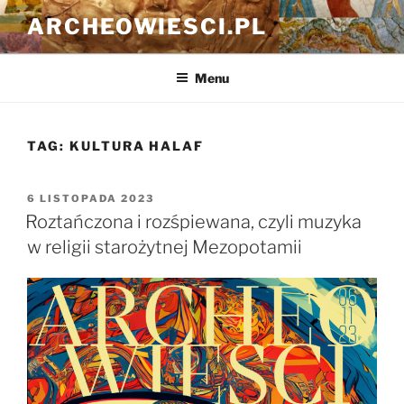
Przejdź
ARCHEOWIESCI.PL
do
treści
Menu
TAG:
KULTURA HALAF
OPUBLIKOWANE
6 LISTOPADA 2023
W
Roztańczona i rozśpiewana, czyli muzyka
w religii starożytnej Mezopotamii