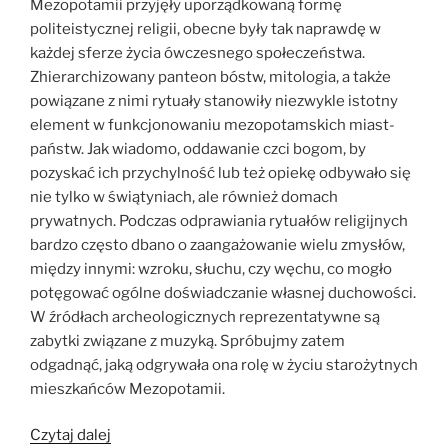
Mezopotamii przyjęły uporządkowaną formę
politeistycznej religii, obecne były tak naprawdę w
każdej sferze życia ówczesnego społeczeństwa.
Zhierarchizowany panteon bóstw, mitologia, a także
powiązane z nimi rytuały stanowiły niezwykle istotny
element w funkcjonowaniu mezopotamskich miast-
państw. Jak wiadomo, oddawanie czci bogom, by
pozyskać ich przychylność lub też opiekę odbywało się
nie tylko w świątyniach, ale również domach
prywatnych. Podczas odprawiania rytuałów religijnych
bardzo często dbano o zaangażowanie wielu zmysłów,
między innymi: wzroku, słuchu, czy węchu, co mogło
potęgować ogólne doświadczanie własnej duchowości.
W źródłach archeologicznych reprezentatywne są
zabytki związane z muzyką. Spróbujmy zatem
odgadnąć, jaką odgrywała ona rolę w życiu starożytnych
mieszkańców Mezopotamii.
„Roztańczona
Czytaj dalej