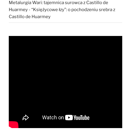
Metalurgia Wari: tajemnica surowca z Castillo de
Huarmey
-
“Księżycowe łzy”: o pochodzeniu srebra z
Castillo de Huarmey