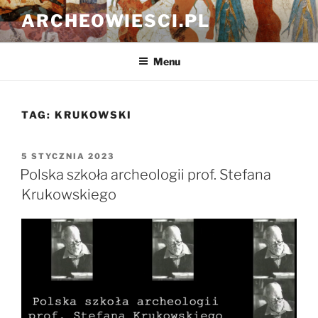
Przejdź
ARCHEOWIESCI.PL
do
treści
Menu
TAG:
KRUKOWSKI
OPUBLIKOWANE
5 STYCZNIA 2023
W
Polska szkoła archeologii prof. Stefana
Krukowskiego