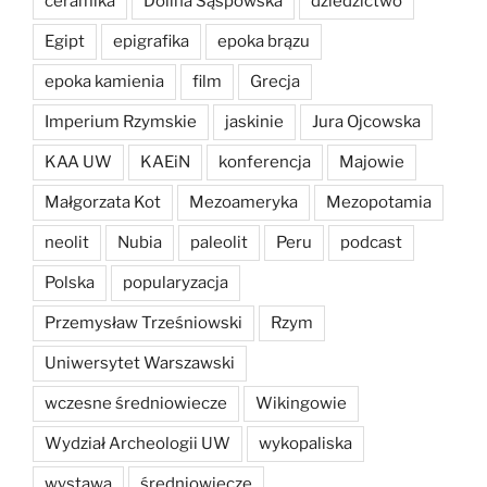
ceramika
Dolina Sąspowska
dziedzictwo
Egipt
epigrafika
epoka brązu
epoka kamienia
film
Grecja
Imperium Rzymskie
jaskinie
Jura Ojcowska
KAA UW
KAEiN
konferencja
Majowie
Małgorzata Kot
Mezoameryka
Mezopotamia
neolit
Nubia
paleolit
Peru
podcast
Polska
popularyzacja
Przemysław Trześniowski
Rzym
Uniwersytet Warszawski
wczesne średniowiecze
Wikingowie
Wydział Archeologii UW
wykopaliska
wystawa
średniowiecze