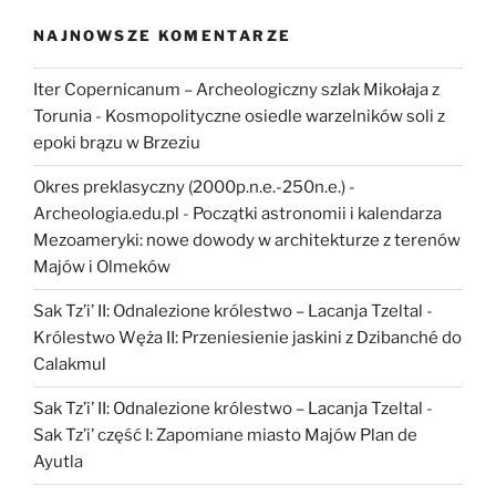
NAJNOWSZE KOMENTARZE
Iter Copernicanum – Archeologiczny szlak Mikołaja z
Torunia
-
Kosmopolityczne osiedle warzelników soli z
epoki brązu w Brzeziu
Okres preklasyczny (2000p.n.e.-250n.e.) -
Archeologia.edu.pl
-
Początki astronomii i kalendarza
Mezoameryki: nowe dowody w architekturze z terenów
Majów i Olmeków
Sak Tz’i’ II: Odnalezione królestwo – Lacanja Tzeltal
-
Królestwo Węża II: Przeniesienie jaskini z Dzibanché do
Calakmul
Sak Tz’i’ II: Odnalezione królestwo – Lacanja Tzeltal
-
Sak Tz’i’ część I: Zapomiane miasto Majów Plan de
Ayutla