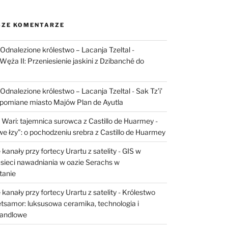
ZE KOMENTARZE
I: Odnalezione królestwo – Lacanja Tzeltal
-
Węża II: Przeniesienie jaskini z Dzibanché do
I: Odnalezione królestwo – Lacanja Tzeltal
-
Sak Tz’i’
apomiane miasto Majów Plan de Ayutla
 Wari: tajemnica surowca z Castillo de Huarmey
-
e łzy”: o pochodzeniu srebra z Castillo de Huarmey
kanały przy fortecy Urartu z satelity
-
GIS w
sieci nawadniania w oazie Serachs w
tanie
kanały przy fortecy Urartu z satelity
-
Królestwo
etsamor: luksusowa ceramika, technologia i
handlowe