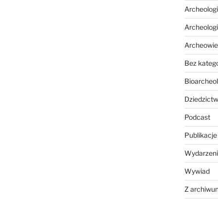
Archeolog
Archeolog
Archeowie
Bez katego
Bioarcheol
Dziedzictw
Podcast
Publikacje
Wydarzeni
Wywiad
Z archiwu