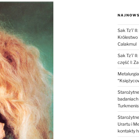
NAJNOWS
Sak Tz’i’ I
Królestwo 
Calakmul
Sak Tz’i’ I
część I: Z
Metalurgia
“Księżycow
Starożytne 
badaniach 
Turkmenis
Starożytne 
Urartu i M
kontakty 