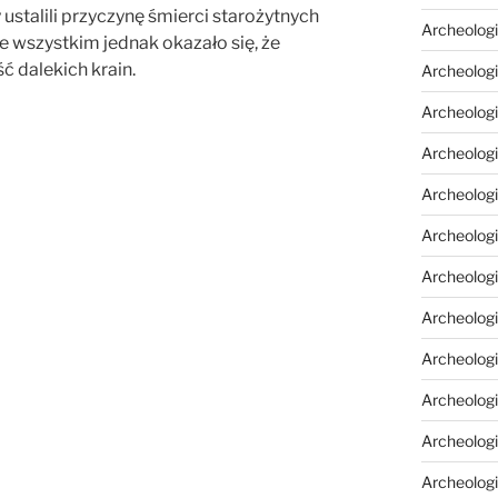
stalili przyczynę śmierci starożytnych
Archeologi
de wszystkim jednak okazało się, że
ść dalekich krain.
Archeologi
Archeolog
Archeologia
Archeologi
Archeolog
Archeolog
Archeologi
Archeolog
Archeolog
Archeologi
Archeologi