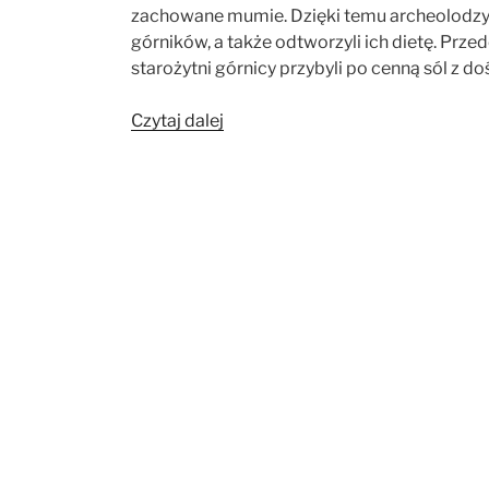
zachowane mumie. Dzięki temu archeolodzy u
górników, a także odtworzyli ich dietę. Prze
starożytni górnicy przybyli po cenną sól z do
„Mumie
Czytaj dalej
solne
z
Iranu”