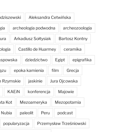
dziszewski
Aleksandra Cetwińska
gia
archeologia podwodna
archeozoologia
tura
Arkadiusz Sołtysiak
Bartosz Kontny
ologia
Castillo de Huarmey
ceramika
Sąspowska
dziedzictwo
Egipt
epigrafika
ązu
epoka kamienia
film
Grecja
m Rzymskie
jaskinie
Jura Ojcowska
KAEiN
konferencja
Majowie
ta Kot
Mezoameryka
Mezopotamia
Nubia
paleolit
Peru
podcast
popularyzacja
Przemysław Trześniowski