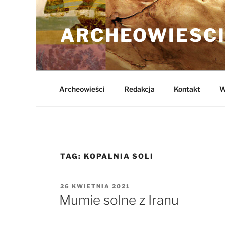
Przejdź
do
ARCHEOWIESCI
treści
Archeowieści
Redakcja
Kontakt
W
TAG:
KOPALNIA SOLI
OPUBLIKOWANE
26 KWIETNIA 2021
W
Mumie solne z Iranu