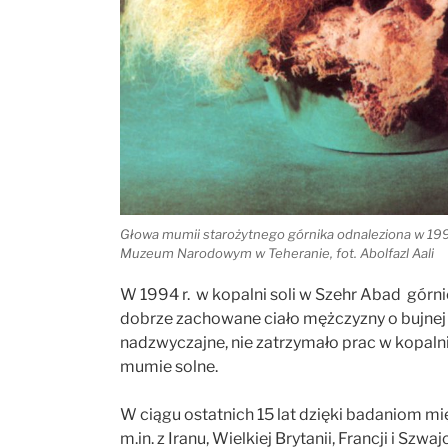
Głowa mumii starożytnego górnika odnaleziona w 199
Muzeum Narodowym w Teheranie, fot. Abolfazl Aali
W 1994 r. w kopalni soli w Szehr Abad górni
dobrze zachowane ciało mężczyzny o bujnej b
nadzwyczajne, nie zatrzymało prac w kopalni 
mumie solne.
W ciągu ostatnich 15 lat dzięki badaniom
m.in. z Iranu, Wielkiej Brytanii, Francji i Szwa