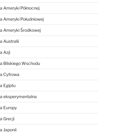
a Ameryki Północnej
a Ameryki Południowej
ia Ameryki Środkowej
 Australii
a Azji
ia Bliskiego Wschodu
ia Cyfrowa
a Egiptu
ia eksperymentalna
ia Europy
a Grecji
a Japonii