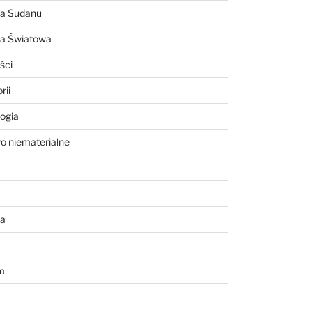
ia Sudanu
ia Światowa
ści
rii
ogia
o niematerialne
a
m