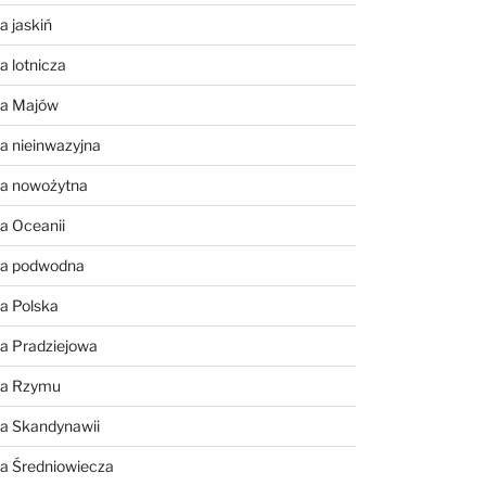
a jaskiń
a lotnicza
ia Majów
a nieinwazyjna
ia nowożytna
a Oceanii
ia podwodna
a Polska
a Pradziejowa
ia Rzymu
ia Skandynawii
ia Średniowiecza