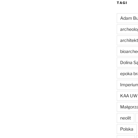
TAGI
Adam Bu
archeolo
architek
bioarche
Dolina 
epoka br
Imperiu
KAA UW
Małgorza
neolit
Polska