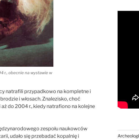
4 r., obecnie na wystawie w
cy natrafili przypadkowo na kompletne i
rodzie i włosach. Znalezisko, choć
aż do 2004 r., kiedy natrafiono na kolejne
 międzynarodowego zespołu naukowców
Archeologi
jcarii, udało się przebadać kopalnię i