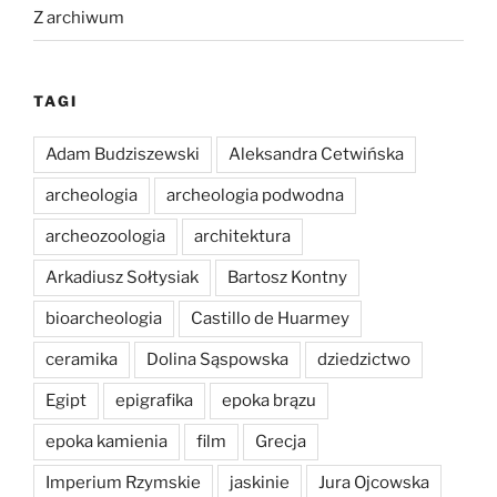
Z archiwum
TAGI
Adam Budziszewski
Aleksandra Cetwińska
archeologia
archeologia podwodna
archeozoologia
architektura
Arkadiusz Sołtysiak
Bartosz Kontny
bioarcheologia
Castillo de Huarmey
ceramika
Dolina Sąspowska
dziedzictwo
Egipt
epigrafika
epoka brązu
epoka kamienia
film
Grecja
Imperium Rzymskie
jaskinie
Jura Ojcowska