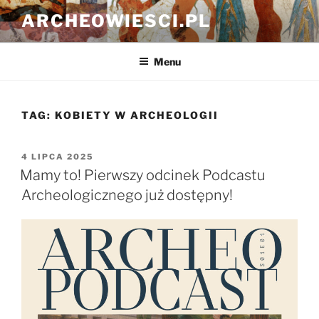
Przejdź
ARCHEOWIESCI.PL
do
treści
Menu
TAG:
KOBIETY W ARCHEOLOGII
OPUBLIKOWANE
4 LIPCA 2025
W
Mamy to! Pierwszy odcinek Podcastu
Archeologicznego już dostępny!