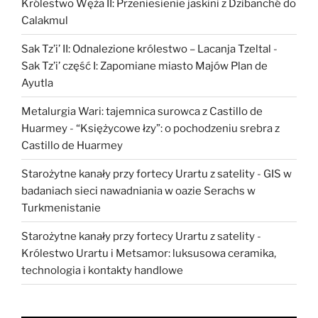
Królestwo Węża II: Przeniesienie jaskini z Dzibanché do
Calakmul
Sak Tz’i’ II: Odnalezione królestwo – Lacanja Tzeltal
-
Sak Tz’i’ część I: Zapomiane miasto Majów Plan de
Ayutla
Metalurgia Wari: tajemnica surowca z Castillo de
Huarmey
-
“Księżycowe łzy”: o pochodzeniu srebra z
Castillo de Huarmey
Starożytne kanały przy fortecy Urartu z satelity
-
GIS w
badaniach sieci nawadniania w oazie Serachs w
Turkmenistanie
Starożytne kanały przy fortecy Urartu z satelity
-
Królestwo Urartu i Metsamor: luksusowa ceramika,
technologia i kontakty handlowe