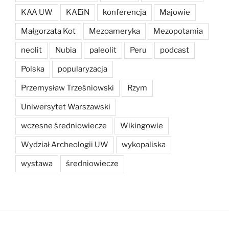
KAA UW
KAEiN
konferencja
Majowie
Małgorzata Kot
Mezoameryka
Mezopotamia
neolit
Nubia
paleolit
Peru
podcast
Polska
popularyzacja
Przemysław Trześniowski
Rzym
Uniwersytet Warszawski
wczesne średniowiecze
Wikingowie
Wydział Archeologii UW
wykopaliska
wystawa
średniowiecze