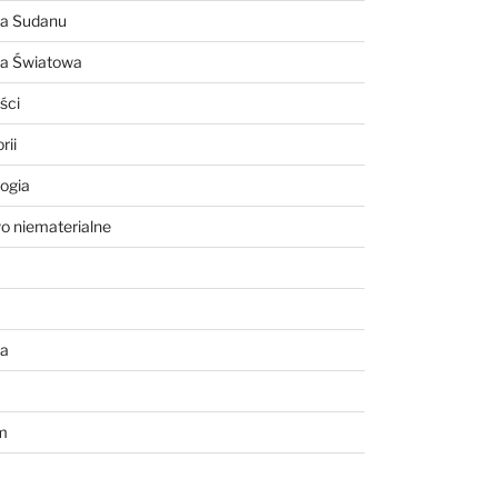
ia Sudanu
ia Światowa
ści
rii
ogia
o niematerialne
a
m