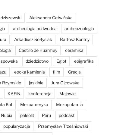
dziszewski
Aleksandra Cetwińska
gia
archeologia podwodna
archeozoologia
tura
Arkadiusz Sołtysiak
Bartosz Kontny
ologia
Castillo de Huarmey
ceramika
Sąspowska
dziedzictwo
Egipt
epigrafika
ązu
epoka kamienia
film
Grecja
m Rzymskie
jaskinie
Jura Ojcowska
KAEiN
konferencja
Majowie
ta Kot
Mezoameryka
Mezopotamia
Nubia
paleolit
Peru
podcast
popularyzacja
Przemysław Trześniowski