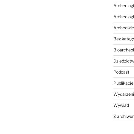
Archeolog
Archeolog
Archeowie
Bez katego
Bioarcheol
Dziedzictw
Podcast
Publikacje
Wydarzeni
Wywiad
Z archiwu