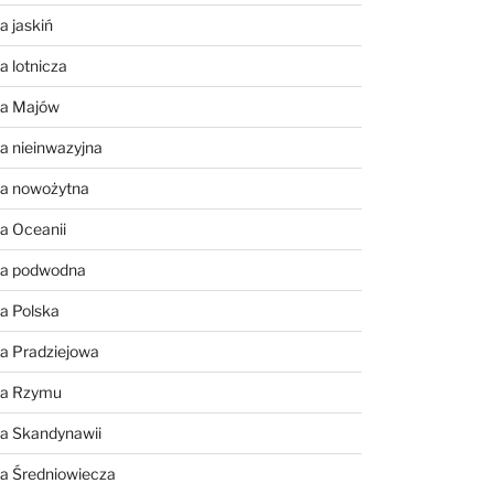
a jaskiń
a lotnicza
ia Majów
a nieinwazyjna
ia nowożytna
a Oceanii
ia podwodna
a Polska
a Pradziejowa
ia Rzymu
ia Skandynawii
ia Średniowiecza