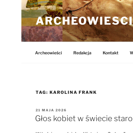
Przejdź
do
ARCHEOWIESCI
treści
Archeowieści
Redakcja
Kontakt
W
TAG:
KAROLINA FRANK
OPUBLIKOWANE
21 MAJA 2026
W
Głos kobiet w świecie sta