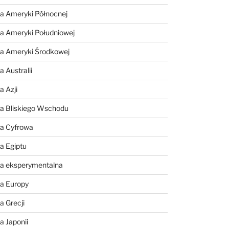
a Ameryki Północnej
a Ameryki Południowej
ia Ameryki Środkowej
 Australii
a Azji
ia Bliskiego Wschodu
ia Cyfrowa
a Egiptu
ia eksperymentalna
ia Europy
a Grecji
a Japonii