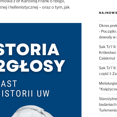
mowa z dr Karoliną Frank o religii,
ej i hellenistycznej – oraz o tym, jak
NAJNOWS
Okres prek
-
Początki 
dowody w 
Sak Tz’i’ I
Królestwo 
Calakmul
Sak Tz’i’ I
część I: Z
Metalurgia
“Księżycow
Starożytne 
badaniach 
Turkmenis