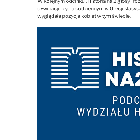
W kolejnym odcinku „Historia na 2 głosy” roz
dywinacji i życiu codziennym w Grecji klasyczn
wyglądała pozycja kobiet w tym świecie.