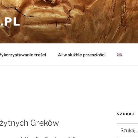
.PL
ykorzystywanie treści
AI w służbie przeszłości
SZUKAJ
rożytnych Greków
Szukaj: