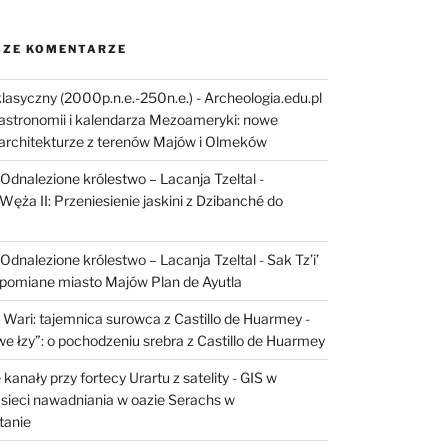
ZE KOMENTARZE
lasyczny (2000p.n.e.-250n.e.) - Archeologia.edu.pl
astronomii i kalendarza Mezoameryki: nowe
architekturze z terenów Majów i Olmeków
I: Odnalezione królestwo – Lacanja Tzeltal
-
Węża II: Przeniesienie jaskini z Dzibanché do
I: Odnalezione królestwo – Lacanja Tzeltal
-
Sak Tz’i’
apomiane miasto Majów Plan de Ayutla
 Wari: tajemnica surowca z Castillo de Huarmey
-
e łzy”: o pochodzeniu srebra z Castillo de Huarmey
kanały przy fortecy Urartu z satelity
-
GIS w
sieci nawadniania w oazie Serachs w
tanie