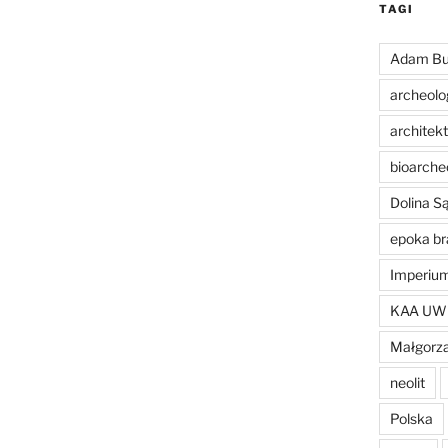
TAGI
Adam Bu
archeolo
architek
bioarche
Dolina 
epoka br
Imperiu
KAA UW
Małgorza
neolit
Polska