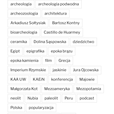
archeologia
archeologia podwodna
archeozoologia
architektura
Arkadiusz Sołtysiak
Bartosz Kontny
bioarcheologia
Castillo de Huarmey
ceramika
Dolina Sąspowska
dziedzictwo
Egipt
epigrafika
epoka brązu
epoka kamienia
film
Grecja
Imperium Rzymskie
jaskinie
Jura Ojcowska
KAA UW
KAEiN
konferencja
Majowie
Małgorzata Kot
Mezoameryka
Mezopotamia
neolit
Nubia
paleolit
Peru
podcast
Polska
popularyzacja