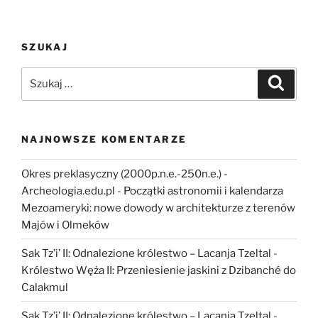
byliśmy
kiedyś
kanibalami?”
SZUKAJ
Szukaj:
Szukaj
NAJNOWSZE KOMENTARZE
Okres preklasyczny (2000p.n.e.-250n.e.) -
Archeologia.edu.pl
-
Początki astronomii i kalendarza
Mezoameryki: nowe dowody w architekturze z terenów
Majów i Olmeków
Sak Tz’i’ II: Odnalezione królestwo – Lacanja Tzeltal
-
Królestwo Węża II: Przeniesienie jaskini z Dzibanché do
Calakmul
Sak Tz’i’ II: Odnalezione królestwo – Lacanja Tzeltal
-