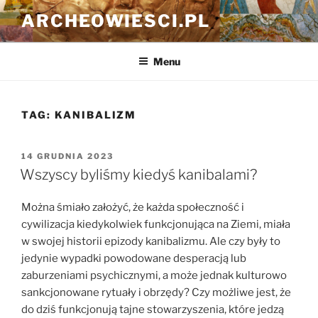
Przejdź
ARCHEOWIESCI.PL
do
treści
Menu
TAG:
KANIBALIZM
OPUBLIKOWANE
14 GRUDNIA 2023
W
Wszyscy byliśmy kiedyś kanibalami?
Można śmiało założyć, że każda społeczność i
cywilizacja kiedykolwiek funkcjonująca na Ziemi, miała
w swojej historii epizody kanibalizmu. Ale czy były to
jedynie wypadki powodowane desperacją lub
zaburzeniami psychicznymi, a może jednak kulturowo
sankcjonowane rytuały i obrzędy? Czy możliwe jest, że
do dziś funkcjonują tajne stowarzyszenia, które jedzą