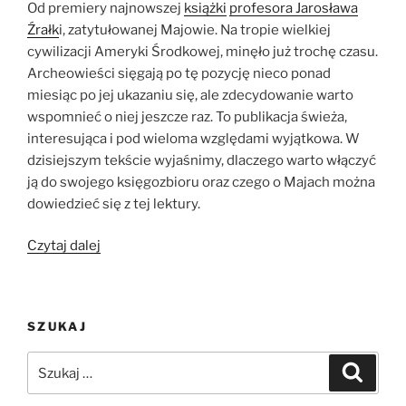
Od premiery najnowszej
książki
profesora Jarosława
Źrałk
i, zatytułowanej Majowie. Na tropie wielkiej
cywilizacji Ameryki Środkowej, minęło już trochę czasu.
Archeowieści sięgają po tę pozycję nieco ponad
miesiąc po jej ukazaniu się, ale zdecydowanie warto
wspomnieć o niej jeszcze raz. To publikacja świeża,
interesująca i pod wieloma względami wyjątkowa. W
dzisiejszym tekście wyjaśnimy, dlaczego warto włączyć
ją do swojego księgozbioru oraz czego o Majach można
dowiedzieć się z tej lektury.
„Archeowieści
Czytaj dalej
o
książce
„Majowie.
SZUKAJ
Na
tropie
Szukaj:
Szukaj
wielkiej
cywilizacji