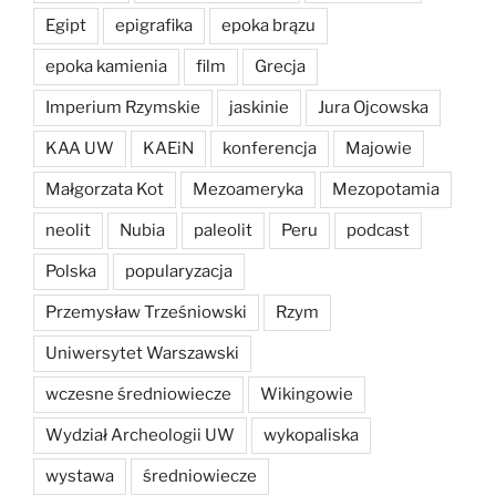
Egipt
epigrafika
epoka brązu
epoka kamienia
film
Grecja
Imperium Rzymskie
jaskinie
Jura Ojcowska
KAA UW
KAEiN
konferencja
Majowie
Małgorzata Kot
Mezoameryka
Mezopotamia
neolit
Nubia
paleolit
Peru
podcast
Polska
popularyzacja
Przemysław Trześniowski
Rzym
Uniwersytet Warszawski
wczesne średniowiecze
Wikingowie
Wydział Archeologii UW
wykopaliska
wystawa
średniowiecze