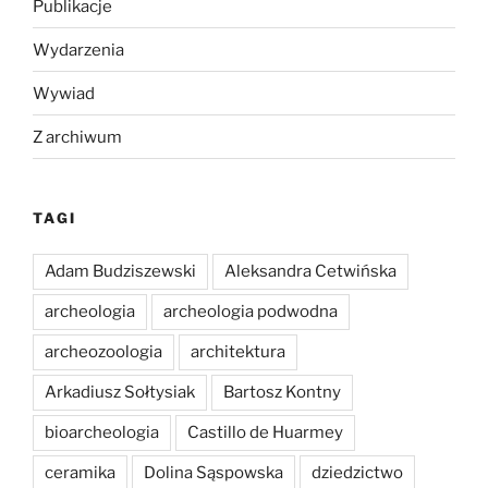
Publikacje
Wydarzenia
Wywiad
Z archiwum
TAGI
Adam Budziszewski
Aleksandra Cetwińska
archeologia
archeologia podwodna
archeozoologia
architektura
Arkadiusz Sołtysiak
Bartosz Kontny
bioarcheologia
Castillo de Huarmey
ceramika
Dolina Sąspowska
dziedzictwo