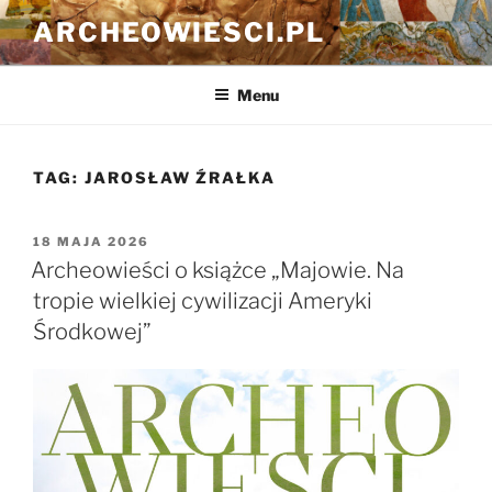
Przejdź
ARCHEOWIESCI.PL
do
treści
Menu
TAG:
JAROSŁAW ŹRAŁKA
OPUBLIKOWANE
18 MAJA 2026
W
Archeowieści o książce „Majowie. Na
tropie wielkiej cywilizacji Ameryki
Środkowej”