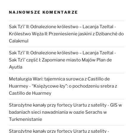
Ameryki
Środkowej””
NAJNOWSZE KOMENTARZE
Sak Tz’i’ II: Odnalezione królestwo – Lacanja Tzeltal
-
Królestwo Węża II: Przeniesienie jaskini z Dzibanché do
Calakmul
Sak Tz’i’ II: Odnalezione królestwo – Lacanja Tzeltal
-
Sak Tz’i’ część I: Zapomiane miasto Majów Plan de
Ayutla
Metalurgia Wari: tajemnica surowca z Castillo de
Huarmey
-
“Księżycowe łzy”: o pochodzeniu srebra z
Castillo de Huarmey
Starożytne kanały przy fortecy Urartu z satelity
-
GIS w
badaniach sieci nawadniania w oazie Serachs w
Turkmenistanie
Starożytne kanały przy fortecy Urartu z satelity
-