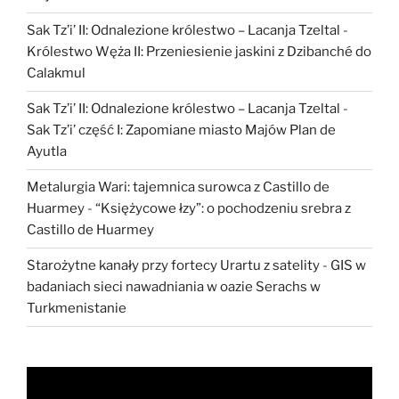
Sak Tz’i’ II: Odnalezione królestwo – Lacanja Tzeltal
-
Królestwo Węża II: Przeniesienie jaskini z Dzibanché do
Calakmul
Sak Tz’i’ II: Odnalezione królestwo – Lacanja Tzeltal
-
Sak Tz’i’ część I: Zapomiane miasto Majów Plan de
Ayutla
Metalurgia Wari: tajemnica surowca z Castillo de
Huarmey
-
“Księżycowe łzy”: o pochodzeniu srebra z
Castillo de Huarmey
Starożytne kanały przy fortecy Urartu z satelity
-
GIS w
badaniach sieci nawadniania w oazie Serachs w
Turkmenistanie