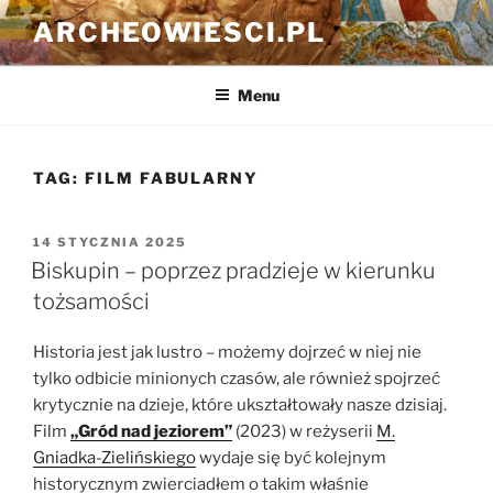
Przejdź
ARCHEOWIESCI.PL
do
treści
Menu
TAG:
FILM FABULARNY
OPUBLIKOWANE
14 STYCZNIA 2025
W
Biskupin – poprzez pradzieje w kierunku
tożsamości
Historia jest jak lustro – możemy dojrzeć w niej nie
tylko odbicie minionych czasów, ale również spojrzeć
krytycznie na dzieje, które ukształtowały nasze dzisiaj.
Film
„Gród nad jeziorem”
(2023) w reżyserii
M.
Gniadka-Zielińskiego
wydaje się być kolejnym
historycznym zwierciadłem o takim właśnie