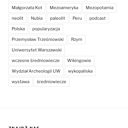
Małgorzata Kot
Mezoameryka
Mezopotamia
neolit
Nubia
paleolit
Peru
podcast
Polska
popularyzacja
Przemysław Trześniowski
Rzym
Uniwersytet Warszawski
wczesne średniowiecze
Wikingowie
Wydział Archeologii UW
wykopaliska
wystawa
średniowiecze
ZNAJDŹ NAS