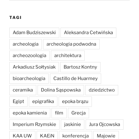
TAGI
Adam Budziszewski
Aleksandra Cetwińska
archeologia
archeologia podwodna
archeozoologia
architektura
Arkadiusz Sołtysiak
Bartosz Kontny
bioarcheologia
Castillo de Huarmey
ceramika
Dolina Sąspowska
dziedzictwo
Egipt
epigrafika
epoka brązu
epoka kamienia
film
Grecja
Imperium Rzymskie
jaskinie
Jura Ojcowska
KAA UW
KAEiN
konferencja
Majowie