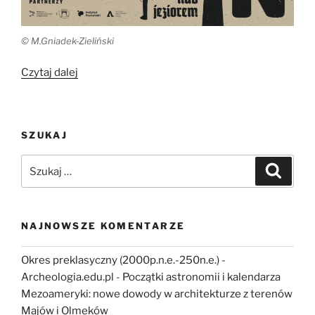
© M.Gniadek-Zieliński
„Biskupin
Czytaj dalej
–
poprzez
pradzieje
SZUKAJ
w
kierunku
Szukaj:
Szukaj
tożsamości”
NAJNOWSZE KOMENTARZE
Okres preklasyczny (2000p.n.e.-250n.e.) -
Archeologia.edu.pl
-
Początki astronomii i kalendarza
Mezoameryki: nowe dowody w architekturze z terenów
Majów i Olmeków