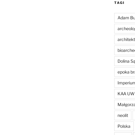
TAGI
Adam Bu
archeolo
architek
bioarche
Dolina 
epoka br
Imperiu
KAA UW
Małgorza
neolit
Polska