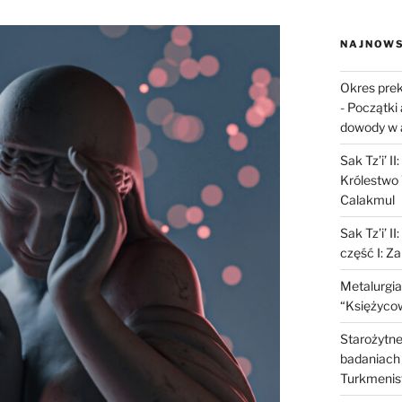
NAJNOWS
Okres prek
-
Początki 
dowody w 
Sak Tz’i’ I
Królestwo 
Calakmul
Sak Tz’i’ I
część I: Z
Metalurgia
“Księżycow
Starożytne 
badaniach 
Turkmenis