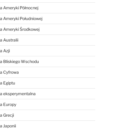
a Ameryki Północnej
a Ameryki Południowej
ia Ameryki Środkowej
 Australii
a Azji
ia Bliskiego Wschodu
ia Cyfrowa
a Egiptu
ia eksperymentalna
ia Europy
a Grecji
a Japonii