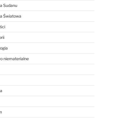
ia Sudanu
ia Światowa
ści
rii
ogia
o niematerialne
a
m