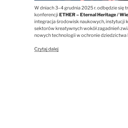
W dniach 3–4 grudnia 2025 r. odbędzie się 
konferencji
ETHER – Eternal Heritage / Wi
integracja środowisk naukowych, instytucji ku
sektorów kreatywnych wokół zagadnień związ
nowych technologii w ochronie dziedzictwa
„Międzynarodowa
Czytaj dalej
konferencja
ETHER
–
Eternal
Heritage
/
Wieczne
Dziedzictwo”