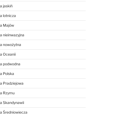
a jaskiń
a lotnicza
ia Majów
a nieinwazyjna
ia nowożytna
a Oceanii
ia podwodna
a Polska
a Pradziejowa
ia Rzymu
ia Skandynawii
ia Średniowiecza