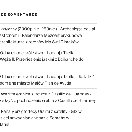
ZE KOMENTARZE
lasyczny (2000p.n.e.-250n.e.) - Archeologia.edu.pl
astronomii i kalendarza Mezoameryki: nowe
architekturze z terenów Majów i Olmeków
I: Odnalezione królestwo – Lacanja Tzeltal
-
Węża II: Przeniesienie jaskini z Dzibanché do
I: Odnalezione królestwo – Lacanja Tzeltal
-
Sak Tz’i’
apomiane miasto Majów Plan de Ayutla
 Wari: tajemnica surowca z Castillo de Huarmey
-
e łzy”: o pochodzeniu srebra z Castillo de Huarmey
kanały przy fortecy Urartu z satelity
-
GIS w
sieci nawadniania w oazie Serachs w
tanie