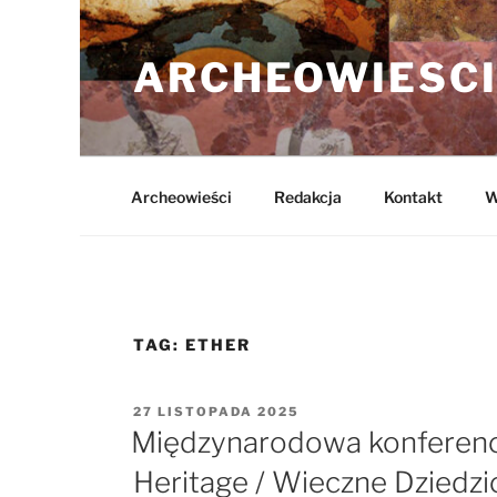
Przejdź
do
ARCHEOWIESCI
treści
Archeowieści
Redakcja
Kontakt
W
TAG:
ETHER
OPUBLIKOWANE
27 LISTOPADA 2025
W
Międzynarodowa konferenc
Heritage / Wieczne Dziedz