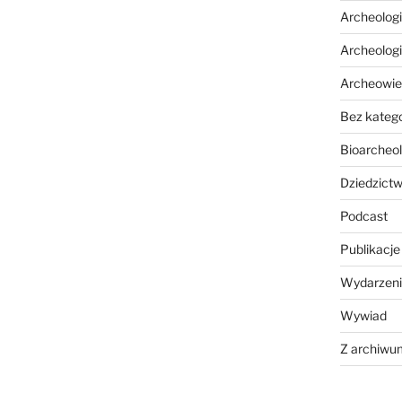
Archeolog
Archeolog
Archeowie
Bez katego
Bioarcheol
Dziedzictw
Podcast
Publikacje
Wydarzeni
Wywiad
Z archiwu