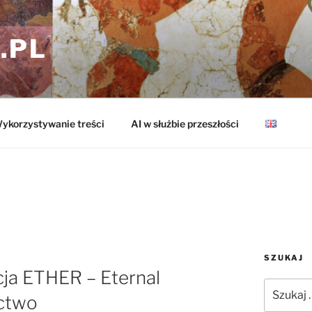
.PL
ykorzystywanie treści
AI w służbie przeszłości
SZUKAJ
ja ETHER – Eternal
Szukaj:
ictwo