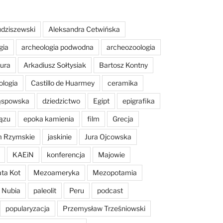
dziszewski
Aleksandra Cetwińska
gia
archeologia podwodna
archeozoologia
tura
Arkadiusz Sołtysiak
Bartosz Kontny
ologia
Castillo de Huarmey
ceramika
Sąspowska
dziedzictwo
Egipt
epigrafika
ązu
epoka kamienia
film
Grecja
m Rzymskie
jaskinie
Jura Ojcowska
KAEiN
konferencja
Majowie
ta Kot
Mezoameryka
Mezopotamia
Nubia
paleolit
Peru
podcast
popularyzacja
Przemysław Trześniowski