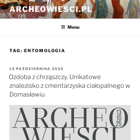
Przejdź
ARCHEOWIESCI.PL
do
treści
Menu
TAG:
ENTOMOLOGIA
OPUBLIKOWANE
13 PAŹDZIERNIKA 2025
W
Ozdoba z chrząszczy. Unikatowe
znalezisko z cmentarzyska ciałopalnego w
Domasławiu