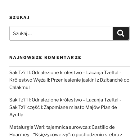
chrząszczy.
Unikatowe
SZUKAJ
znalezisko
z
Szukaj:
Szukaj
cmentarzyska
ciałopalnego
w
Domasławiu”
NAJNOWSZE KOMENTARZE
Sak Tz’i’ II: Odnalezione królestwo – Lacanja Tzeltal
-
Królestwo Węża II: Przeniesienie jaskini z Dzibanché do
Calakmul
Sak Tz’i’ II: Odnalezione królestwo – Lacanja Tzeltal
-
Sak Tz’i’ część I: Zapomiane miasto Majów Plan de
Ayutla
Metalurgia Wari: tajemnica surowca z Castillo de
Huarmey
-
“Księżycowe łzy”: o pochodzeniu srebra z