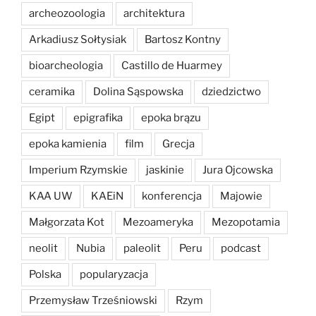
archeozoologia
architektura
Arkadiusz Sołtysiak
Bartosz Kontny
bioarcheologia
Castillo de Huarmey
ceramika
Dolina Sąspowska
dziedzictwo
Egipt
epigrafika
epoka brązu
epoka kamienia
film
Grecja
Imperium Rzymskie
jaskinie
Jura Ojcowska
KAA UW
KAEiN
konferencja
Majowie
Małgorzata Kot
Mezoameryka
Mezopotamia
neolit
Nubia
paleolit
Peru
podcast
Polska
popularyzacja
Przemysław Trześniowski
Rzym