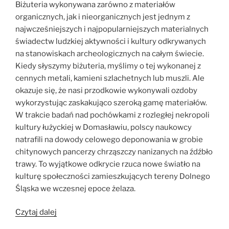
Biżuteria wykonywana zarówno z materiałów
organicznych, jak i nieorganicznych jest jednym z
najwcześniejszych i najpopularniejszych materialnych
świadectw ludzkiej aktywności i kultury odkrywanych
na stanowiskach archeologicznych na całym świecie.
Kiedy słyszymy biżuteria, myślimy o tej wykonanej z
cennych metali, kamieni szlachetnych lub muszli. Ale
okazuje się, że nasi przodkowie wykonywali ozdoby
wykorzystując zaskakująco szeroką gamę materiałów.
W trakcie badań nad pochówkami z rozległej nekropoli
kultury łużyckiej w Domasławiu, polscy naukowcy
natrafili na dowody celowego deponowania w grobie
chitynowych pancerzy chrząszczy nanizanych na źdźbło
trawy. To wyjątkowe odkrycie rzuca nowe światło na
kulturę społeczności zamieszkujących tereny Dolnego
Śląska we wczesnej epoce żelaza.
„Ozdoba
Czytaj dalej
z