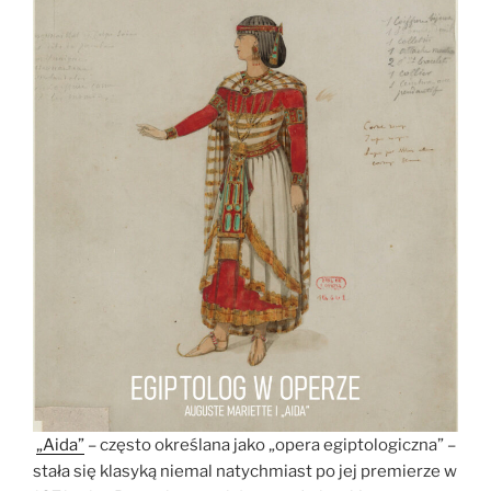
„Aida”
– często określana jako „opera egiptologiczna” –
stała się klasyką niemal natychmiast po jej premierze w