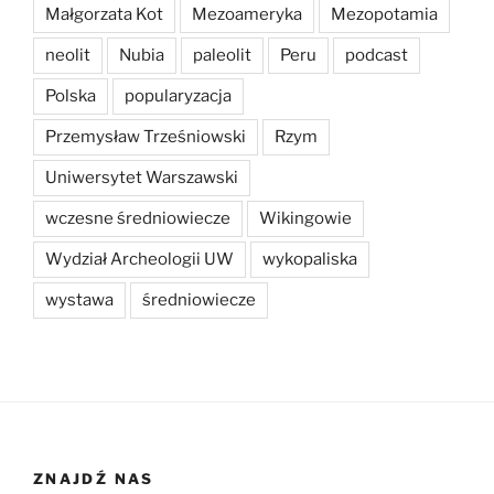
Małgorzata Kot
Mezoameryka
Mezopotamia
neolit
Nubia
paleolit
Peru
podcast
Polska
popularyzacja
Przemysław Trześniowski
Rzym
Uniwersytet Warszawski
wczesne średniowiecze
Wikingowie
Wydział Archeologii UW
wykopaliska
wystawa
średniowiecze
ZNAJDŹ NAS