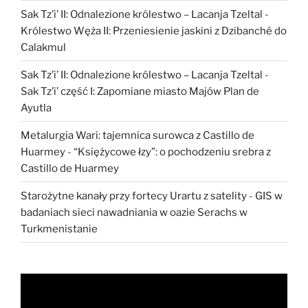
Sak Tz’i’ II: Odnalezione królestwo – Lacanja Tzeltal
-
Królestwo Węża II: Przeniesienie jaskini z Dzibanché do
Calakmul
Sak Tz’i’ II: Odnalezione królestwo – Lacanja Tzeltal
-
Sak Tz’i’ część I: Zapomiane miasto Majów Plan de
Ayutla
Metalurgia Wari: tajemnica surowca z Castillo de
Huarmey
-
“Księżycowe łzy”: o pochodzeniu srebra z
Castillo de Huarmey
Starożytne kanały przy fortecy Urartu z satelity
-
GIS w
badaniach sieci nawadniania w oazie Serachs w
Turkmenistanie