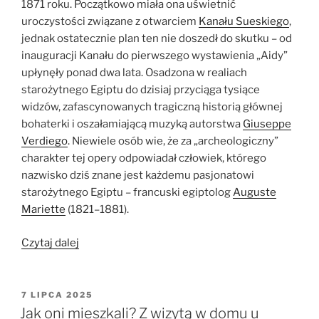
1871 roku. Początkowo miała ona uświetnić
uroczystości związane z otwarciem
Kanału Sueskiego
,
jednak ostatecznie plan ten nie doszedł do skutku – od
inauguracji Kanału do pierwszego wystawienia „Aidy”
upłynęły ponad dwa lata. Osadzona w realiach
starożytnego Egiptu do dzisiaj przyciąga tysiące
widzów, zafascynowanych tragiczną historią głównej
bohaterki i oszałamiającą muzyką autorstwa
Giuseppe
Verdiego
. Niewiele osób wie, że za „archeologiczny”
charakter tej opery odpowiadał człowiek, którego
nazwisko dziś znane jest każdemu pasjonatowi
starożytnego Egiptu – francuski egiptolog
Auguste
Mariette
(1821–1881).
„Egiptolog
Czytaj dalej
w
operze.
Auguste
OPUBLIKOWANE
7 LIPCA 2025
W
Mariette
Jak oni mieszkali? Z wizytą w domu u