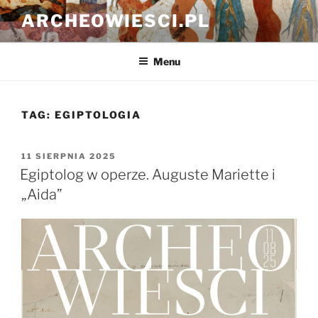
Przejdź
ARCHEOWIESCI.PL
do
treści
Menu
TAG:
EGIPTOLOGIA
OPUBLIKOWANE
11 SIERPNIA 2025
W
Egiptolog w operze. Auguste Mariette i
„Aida”