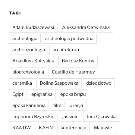
TAGI
Adam Budziszewski
Aleksandra Cetwińska
archeologia
archeologia podwodna
archeozoologia
architektura
Arkadiusz Sołtysiak
Bartosz Kontny
bioarcheologia
Castillo de Huarmey
ceramika
Dolina Sąspowska
dziedzictwo
Egipt
epigrafika
epoka brązu
epoka kamienia
film
Grecja
Imperium Rzymskie
jaskinie
Jura Ojcowska
KAA UW
KAEiN
konferencja
Majowie