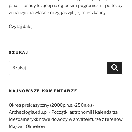
p.n.e. – osady leżącej na egipskim pograniczu – po to, by
zobaczyć na własne oczy, jak żyli jej mieszkańcy.
„Jak
Czytaj dalej
oni
mieszkali?
Z
SZUKAJ
wizytą
w
Szukaj:
Szukaj
domu
u
mieszkańców
egipskiego
NAJNOWSZE KOMENTARZE
pogranicza
w
Okres preklasyczny (2000p.n.e.-250n.e.) -
Tell
Archeologia.edu.pl
-
Początki astronomii i kalendarza
el-
Mezoameryki: nowe dowody w architekturze z terenów
Retaba”
Majów i Olmeków