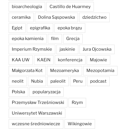
bioarcheologia
Castillo de Huarmey
ceramika
Dolina Sąspowska
dziedzictwo
Egipt
epigrafika
epoka brązu
epoka kamienia
film
Grecja
Imperium Rzymskie
jaskinie
Jura Ojcowska
KAA UW
KAEiN
konferencja
Majowie
Małgorzata Kot
Mezoameryka
Mezopotamia
neolit
Nubia
paleolit
Peru
podcast
Polska
popularyzacja
Przemysław Trześniowski
Rzym
Uniwersytet Warszawski
wczesne średniowiecze
Wikingowie