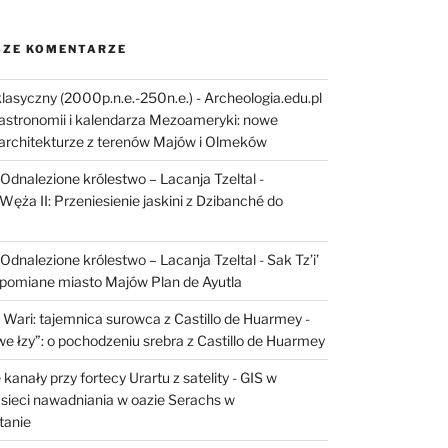
ZE KOMENTARZE
lasyczny (2000p.n.e.-250n.e.) - Archeologia.edu.pl
astronomii i kalendarza Mezoameryki: nowe
architekturze z terenów Majów i Olmeków
I: Odnalezione królestwo – Lacanja Tzeltal
-
Węża II: Przeniesienie jaskini z Dzibanché do
I: Odnalezione królestwo – Lacanja Tzeltal
-
Sak Tz’i’
apomiane miasto Majów Plan de Ayutla
 Wari: tajemnica surowca z Castillo de Huarmey
-
e łzy”: o pochodzeniu srebra z Castillo de Huarmey
kanały przy fortecy Urartu z satelity
-
GIS w
sieci nawadniania w oazie Serachs w
tanie