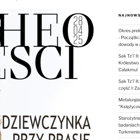
NAJNOWS
Okres prek
-
Początki 
dowody w 
Sak Tz’i’ I
Królestwo 
Calakmul
Sak Tz’i’ I
część I: Z
Metalurgia
“Księżycow
Starożytne 
badaniach 
Turkmenis