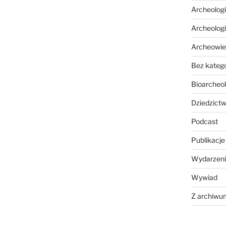
Archeolog
Archeolog
Archeowie
Bez katego
Bioarcheol
Dziedzictw
Podcast
Publikacje
Wydarzeni
Wywiad
Z archiwu