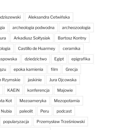
dziszewski
Aleksandra Cetwińska
gia
archeologia podwodna
archeozoologia
tura
Arkadiusz Sołtysiak
Bartosz Kontny
ologia
Castillo de Huarmey
ceramika
Sąspowska
dziedzictwo
Egipt
epigrafika
ązu
epoka kamienia
film
Grecja
m Rzymskie
jaskinie
Jura Ojcowska
KAEiN
konferencja
Majowie
ta Kot
Mezoameryka
Mezopotamia
Nubia
paleolit
Peru
podcast
popularyzacja
Przemysław Trześniowski