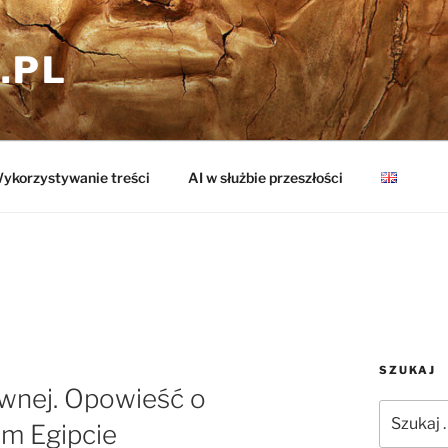
.PL
ykorzystywanie treści
AI w służbie przeszłości
SZUKAJ
iwnej. Opowieść o
Szukaj:
im Egipcie