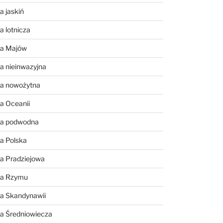
a jaskiń
a lotnicza
ia Majów
a nieinwazyjna
ia nowożytna
a Oceanii
ia podwodna
a Polska
a Pradziejowa
ia Rzymu
ia Skandynawii
ia Średniowiecza