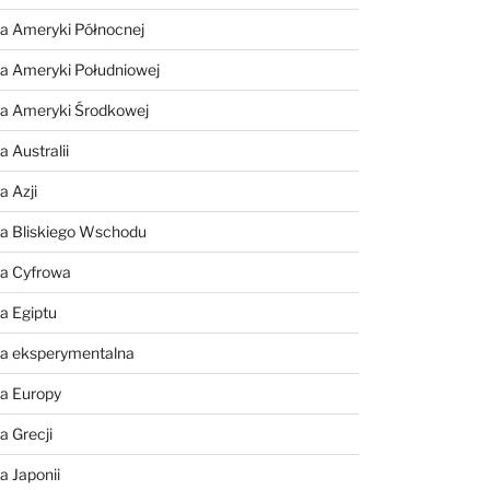
a Ameryki Północnej
a Ameryki Południowej
ia Ameryki Środkowej
 Australii
a Azji
ia Bliskiego Wschodu
ia Cyfrowa
a Egiptu
ia eksperymentalna
ia Europy
a Grecji
a Japonii