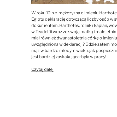
W roku 12 n.e. mężczyzna o imieniu Harthot
Egiptu deklarację dotyczącą liczby osób w 
dokumentem, Harthotes, rolnik i kapłan, wówc
w Teadelfii wraz ze swoją matką i małoletni
miał również dwunastoletnią córkę o imieniu
uwzględniona w deklaracji? Gdzie zatem mo
mąż w bardzo młodym wieku, jak pospieszn
jest bardziej zaskakująca: była w pracy!
„Dziewczynka
Czytaj dalej
przy
prasie
oliwnej.
Opowieść
o
wiejskiej
rodzinie