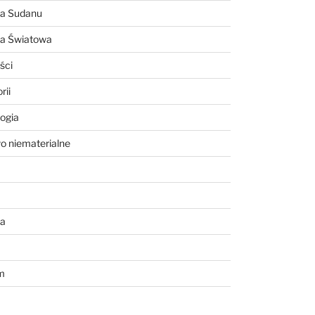
ia Sudanu
ia Światowa
ści
rii
ogia
o niematerialne
a
m