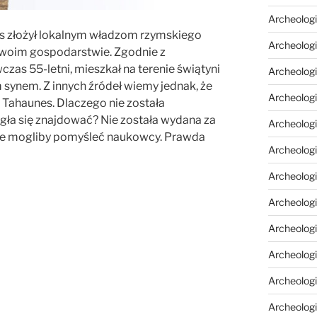
Archeologi
es złożył lokalnym władzom rzymskiego
Archeologi
swoim gospodarstwie. Zgodnie z
zas 55-letni, mieszkał na terenie świątyni
Archeolog
m synem. Z innych źródeł wiemy jednak, że
Archeologia
 Tahaunes. Dlaczego nie została
gła się znajdować? Nie została wydana za
Archeologi
ie mogliby pomyśleć naukowcy. Prawda
Archeolog
Archeolog
Archeologi
Archeolog
Archeolog
Archeologi
Archeologi