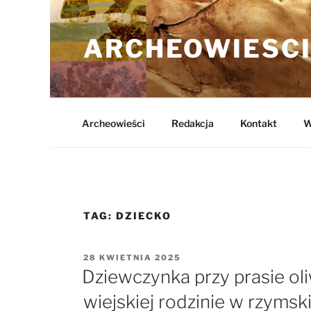
Przejdź
do
ARCHEOWIESCI
treści
Archeowieści
Redakcja
Kontakt
W
TAG:
DZIECKO
OPUBLIKOWANE
28 KWIETNIA 2025
W
Dziewczynka przy prasie ol
wiejskiej rodzinie w rzymsk