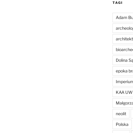
TAGI
Adam Bu
archeolo
architek
bioarche
Dolina 
epoka br
Imperiu
KAA UW
Małgorza
neolit
Polska