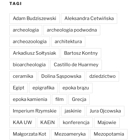
TAGI
Adam Budziszewski
Aleksandra Cetwińska
archeologia
archeologia podwodna
archeozoologia
architektura
Arkadiusz Sołtysiak
Bartosz Kontny
bioarcheologia
Castillo de Huarmey
ceramika
Dolina Sąspowska
dziedzictwo
Egipt
epigrafika
epoka brązu
epoka kamienia
film
Grecja
Imperium Rzymskie
jaskinie
Jura Ojcowska
KAA UW
KAEiN
konferencja
Majowie
Małgorzata Kot
Mezoameryka
Mezopotamia