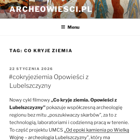
Przejdź
ARCHEOWIESCI.PL
do
treści
Menu
TAG:
CO KRYJE ZIEMIA
OPUBLIKOWANE
22 STYCZNIA 2026
W
#cokryjeziemia Opowieści z
Lubelszczyzny
Nowy cykl filmowy
„Co kryje ziemia. Opowieści z
Lubelszczyzny”
pokazuje współczesną archeologię
regionu bez mitu „poszukiwaczy skarbów”, za to z
technologią, laboratoriami i codzienną pracą w terenie.
To część projektu UMCS
„Od epoki kamienia po Wielką
Wojnę – archeologia Lubelszczyzny”
, który
ma