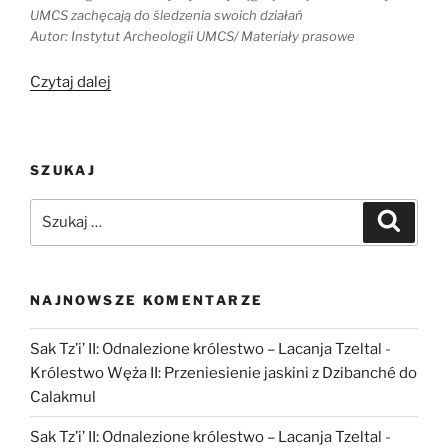
UMCS zachęcają do śledzenia swoich działań
Autor: Instytut Archeologii UMCS/ Materiały prasowe
„#cokryjeziemia
Czytaj dalej
Opowieści
z
Lubelszczyzny”
SZUKAJ
Szukaj:
Szukaj
NAJNOWSZE KOMENTARZE
Sak Tz’i’ II: Odnalezione królestwo – Lacanja Tzeltal
-
Królestwo Węża II: Przeniesienie jaskini z Dzibanché do
Calakmul
Sak Tz’i’ II: Odnalezione królestwo – Lacanja Tzeltal
-