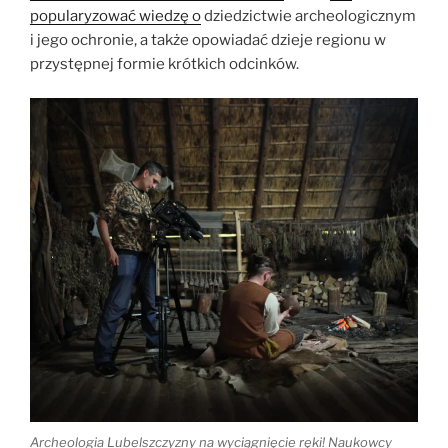
popularyzować wiedzę o
dziedzictwie archeologicznym
i jego ochronie, a także opowiadać dzieje regionu w
przystępnej formie krótkich odcinków.
Archeologia Lubelszczyzny na wyciągnięcie ręki! Naukowcy